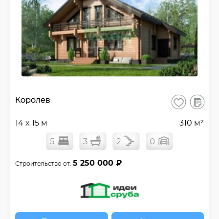
В
Королев
Сохранить
сравнен
14 x 15 м
310 м²
5
3
2
0
5 250 000 ₽
Строительство от: