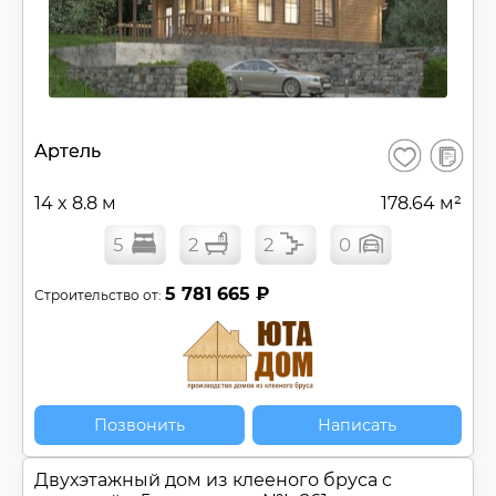
В
Артель
Сохранить
сравнен
14 x 8.8 м
178.64 м²
5
2
2
0
5 781 665 ₽
Строительство от:
Позвонить
Написать
Двухэтажный дом из клееного бруса c