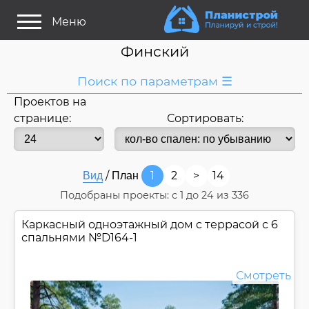
Меню
Финский
Поиск по параметрам ☰
Проектов на
Я ищу:
странице:
Сортировать:
Название
или номер
Строитель/Архитектор
Стиль проекта
/
1
2
>
14
Вид
План
Подобраны проекты: с
1
до
24
из 336
Только проекты
Только строительство
Каркасный одноэтажный дом c террасой с 6
Основные параметры:
спальнями №
D164-1
Площадь
Длина
Смотреть
Ширина