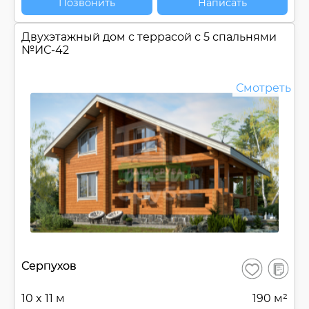
Позвонить
Написать
Двухэтажный дом c террасой с 5 спальнями
№
ИС-42
Смотреть
В
Серпухов
Сохранить
сравнен
10 x 11 м
190 м²