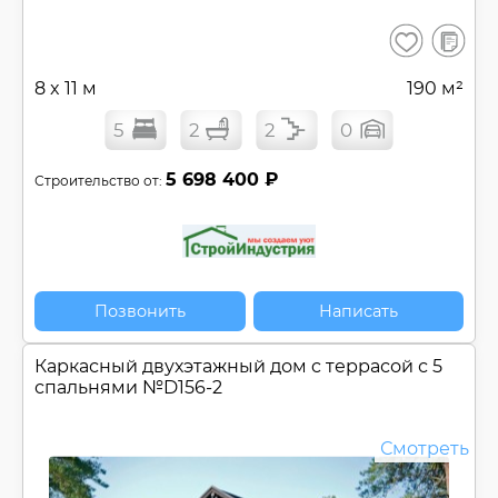
В
Сохранить
сравнен
8 x 11 м
190 м²
5
2
2
0
5 698 400 ₽
Строительство от:
Позвонить
Написать
Каркасный двухэтажный дом c террасой с 5
спальнями №
D156-2
Смотреть