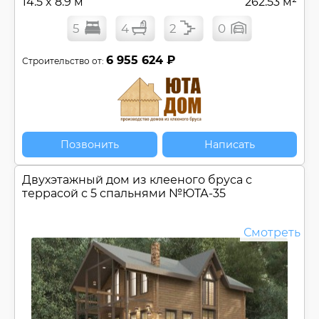
14.5 x 8.9 м
262.53 м²
5
4
2
0
6 955 624 ₽
Строительство от:
Позвонить
Написать
Двухэтажный дом из клееного бруса c
террасой с 5 спальнями №
ЮТА-35
Смотреть