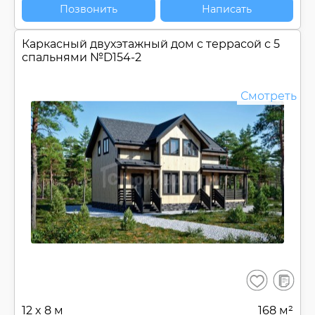
Позвонить
Написать
Каркасный двухэтажный дом c террасой с 5
спальнями №
D154-2
Смотреть
В
Сохранить
сравнен
12 x 8 м
168 м²