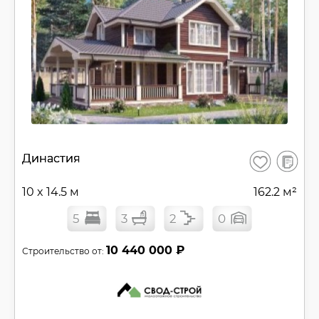
В
Династия
Сохранить
сравнен
10 x 14.5 м
162.2 м²
5
3
2
0
10 440 000 ₽
Строительство от: