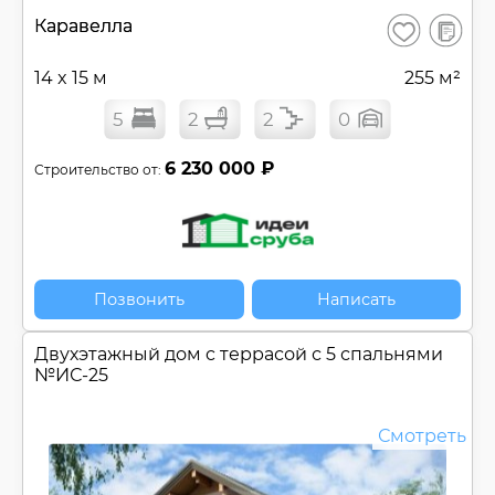
В
Каравелла
Сохранить
сравнен
14 x 15 м
255 м²
5
2
2
0
6 230 000 ₽
Строительство от:
Позвонить
Написать
Двухэтажный дом c террасой с 5 спальнями
№
ИС-25
Смотреть