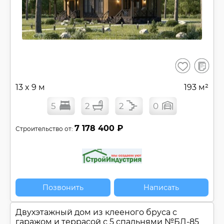
В
Сохранить
сравнен
13 x 9 м
193 м²
5
2
2
0
7 178 400 ₽
Строительство от:
Позвонить
Написать
Двухэтажный дом из клееного бруса с
гаражом и террасой с 5 спальнями №
БД-85