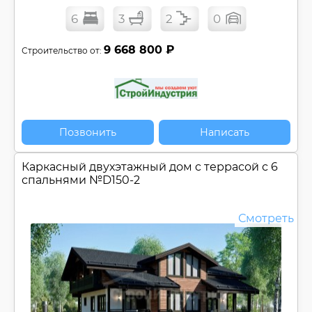
Панорамные окна
6
3
2
0
Плоская крыша
Постирочная
9 668 800 ₽
Строительство от:
Солнечная палуба
Угловой (Г-обр.) проект
Цокольный этаж
Эксплуатируемая кровля
Позвонить
Написать
Регионы:
Спроектировано для Регионов
Каркасный двухэтажный дом c террасой с 6
Строительство доступно для Регионов
спальнями №
D150-2
Смотреть
Сбросить