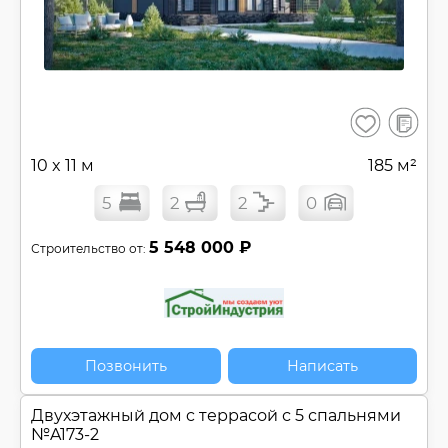
В
Сохранить
сравнен
10 x 11 м
185 м²
5
2
2
0
5 548 000 ₽
Строительство от:
Позвонить
Написать
Двухэтажный дом c террасой с 5 спальнями
№
A173-2