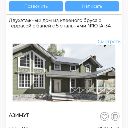
Позвонить
Написать
Двухэтажный дом из клееного бруса c
террасой с баней с 5 спальнями №
ЮТА-34
Смотреть
В
АЗИМУТ
Сохранить
сравнен