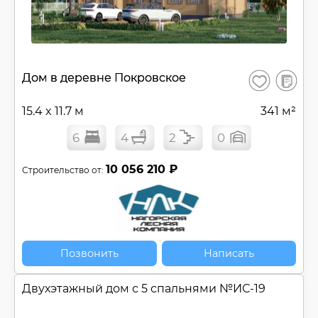
В
Дом в деревне Покровское
Сохранить
сравнен
15.4 x 11.7 м
341 м²
6
4
2
0
10 056 210 ₽
Строительство от:
Позвонить
Написать
Двухэтажный дом с 5 спальнями №
ИС-19