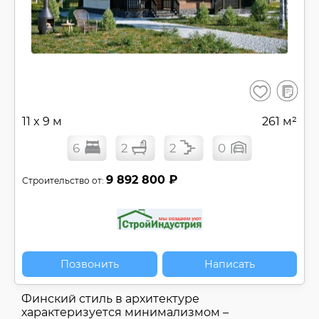
В
Сохранить
сравнен
11 x 9 м
261 м²
6
2
2
0
9 892 800 ₽
Строительство от:
Позвонить
Написать
Финский стиль в архитектуре
характеризуется минимализмом –