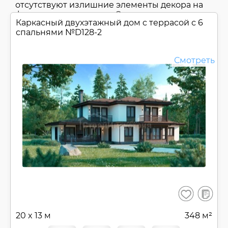
отсутствуют излишние элементы декора на
фасадах и в интерьере. Это достигается за
Каркасный двухэтажный дом c террасой с 6
счет использования натуральных
спальнями №
D128-2
материалов, четких линий. Ощущение
простоты и гармонии с природой.
Смотреть
В
Сохранить
сравнен
20 x 13 м
348 м²