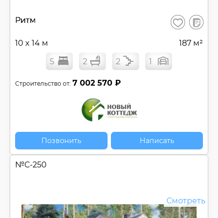
В
Ритм
Сохранить
сравнен
10 x 14 м
187 м²
5
2
2
1
7 002 570 ₽
Строительство от:
Позвонить
Написать
№
С-250
Смотреть