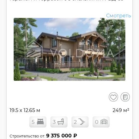
Смотреть
В
Сохранить
сравнен
19.5 x 12.65 м
249 м²
5
3
2
0
9 375 000 ₽
Строительство от: