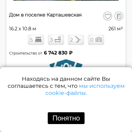
В
Дом в поселке Карташевская
Сохранить
сравнен
16.2 x 10.8 м
261 м²
5
3
2
0
6 742 830 ₽
Строительство от:
Находясь на данном сайте Вы
соглашаетесь с тем, что
мы используем
Позвонить
Написать
cookie-файлы.
Каркасный двухэтажный дом c террасой с 5
спальнями №
D037-2
Понятно
Смотреть