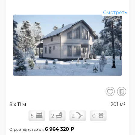
Смотреть
В
Сохранить
сравнен
8 x 11 м
201 м²
5
2
2
0
6 964 320 ₽
Строительство от: