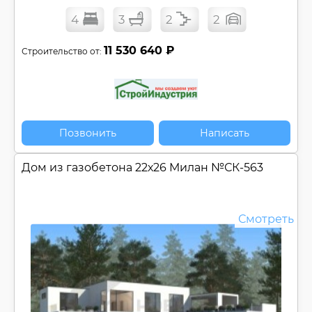
Мансарда
4
3
2
2
Мастер-спальня
Открытая терраса
11 530 640 ₽
Строительство от:
Панорамные окна
Плоская крыша
Постирочная
Солнечная палуба
Угловой (Г-обр.) проект
Позвонить
Написать
Цокольный этаж
Эксплуатируемая кровля
Дом из газобетона 22х26 Милан №
СК-563
Регионы:
Строительство доступно для Регионов
Смотреть
Сбросить