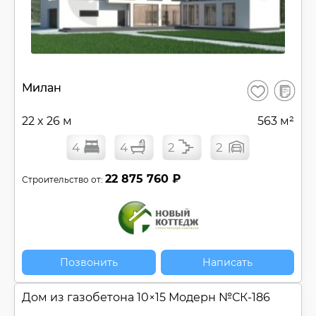
В
Милан
Сохранить
сравнен
22 x 26 м
563 м²
4
4
2
2
22 875 760 ₽
Строительство от:
Позвонить
Написать
Дом из газобетона 10×15 Модерн №
СК-186