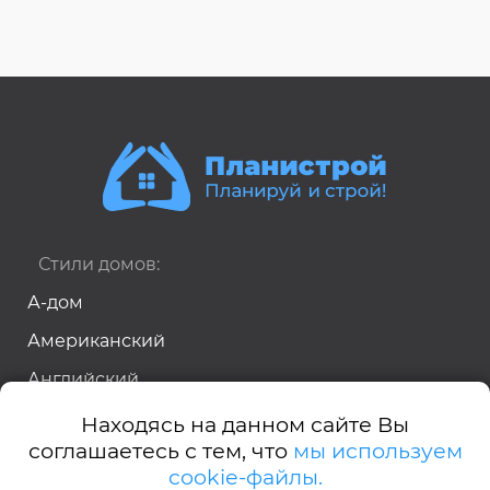
Стили домов:
А-дом
Американский
Английский
Барнхауз
Находясь на данном сайте Вы
соглашаетесь с тем, что
мы используем
Бунгало
cookie-файлы.