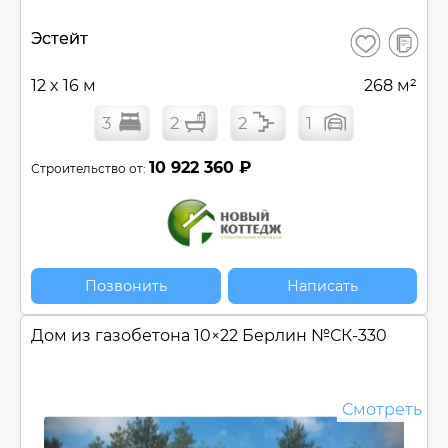
В
Эстейт
Сохранить
сравнен
12 x 16 м
268 м²
3
2
2
1
10 922 360 ₽
Строительство от:
Позвонить
Написать
Дом из газобетона 10×22 Берлин №
СК-330
Смотреть