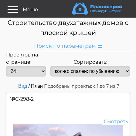
Меню
Строительство двухэтажных домов с
плоской крышей
Поиск по параметрам ☰
Проектов на
Я ищу:
странице:
Сортировать:
Дом
Название
или номер
/
Вид
План
Подобраны проекты: с
1
до
7
из 7
Строитель/Архитектор
Стиль проекта
№
С-298-2
Только проекты
Только строительство
Смотреть
Основные параметры:
Площадь