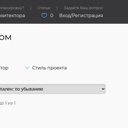
 планировку?
Статьи
Задайте Ваш вопрос
рхитектора
0
Вход/Регистрация
жом
ктор
Стиль проекта
до
1
из 1