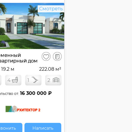
Смотреть
В
еменный
Сохранить
сравнение
вартирный дом
 19.2 м
222.08 м²
4
1
2
16 300 000 ₽
льство от:
вонить
Написать