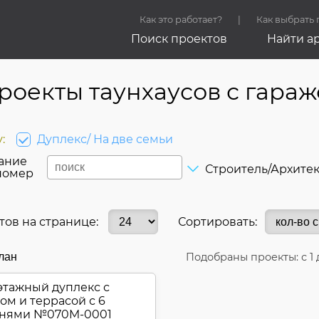
Как это работает?
Как выбрать
Поиск проектов
Найти а
роекты таунхаусов с гара
:
Дуплекс/ На две семьи
ание
Строитель/Архите
номер
тов на странице:
Сортировать:
лан
Подобраны проекты: с
1
тажный дуплекс с
ом и террасой с 6
ьнями №
070M-0001