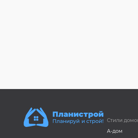
Стили домо
А-дом