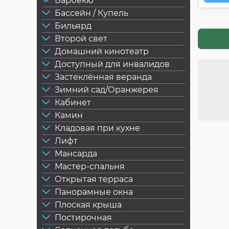
Барбекю
Бассейн / Купель
Бильярд
Второй свет
Домашний кинотеатр
Доступный для инвалидов
Застеклённая веранда
Зимний сад/Оранжерея
Кабинет
Камин
Кладовая при кухне
Лифт
Мансарда
Мастер-спальня
Открытая терраса
Панорамные окна
Плоская крыша
Постирочная