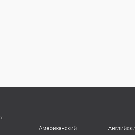
в:
Американский
Английск