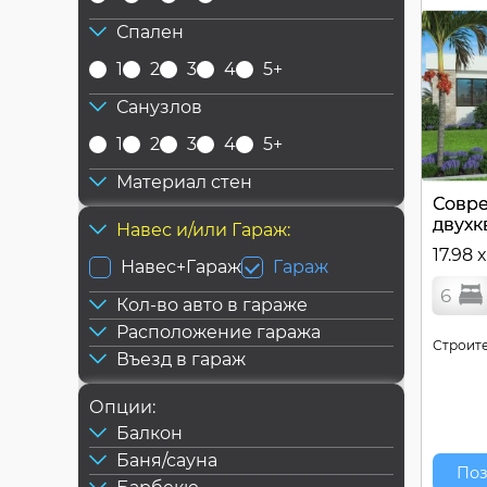
Спален
1
2
3
4
5+
Санузлов
1
2
3
4
5+
Материал стен
Совр
двухк
Навес и/или Гараж:
17.98 x
Навес+Гараж
Гараж
6
Кол-во авто в гараже
Расположение гаража
Строите
Въезд в гараж
Опции:
Балкон
Баня/сауна
Поз