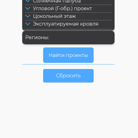
Солнечная палуба
Угловой (Г-обр.) проект
Цокольный этаж
Эксплуатируемая кровля
Регионы:
Сбросить