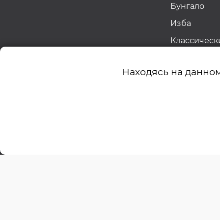
Бунгало
Изба
Классическ
Русский ус
Находясь на данном
Современн
европейск
стиль Райта
Французск
Быстрые ст
Показать вс
Готовые пр
двухэтажны
Архитектор
Готовые пр