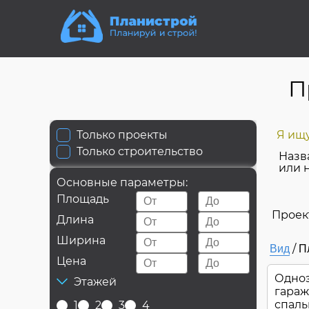
П
Только проекты
Я ищу
Только строительство
Назв
или 
Основные параметры:
Площадь
Проек
Длина
Ширина
/
Вид
П
Цена
Одноэ
Этажей
гараж
спал
1
2
3
4