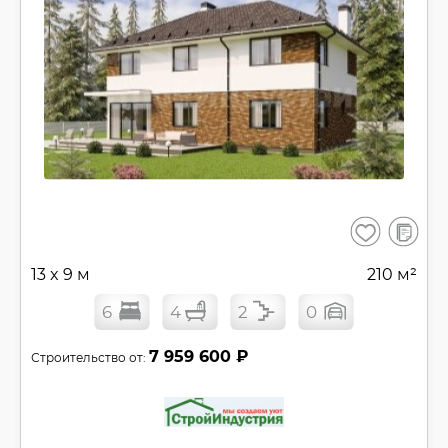
В
Сохранить
сравнен
13 x 9 м
210 м²
6
4
2
0
7 959 600 ₽
Строительство от: