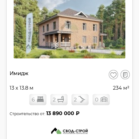
В
Имидж
Сохранить
сравнен
13 x 13.8 м
234 м²
6
2
2
0
13 890 000 ₽
Строительство от: