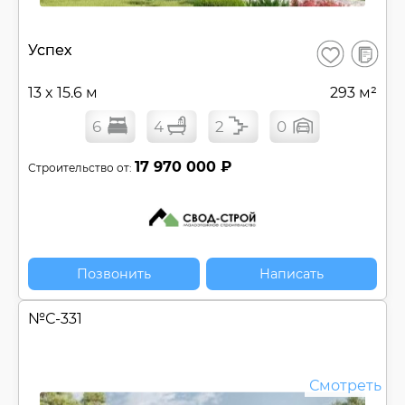
В
Успех
Сохранить
сравнен
13 x 15.6 м
293 м²
6
4
2
0
17 970 000 ₽
Строительство от:
Позвонить
Написать
№
С-331
Смотреть