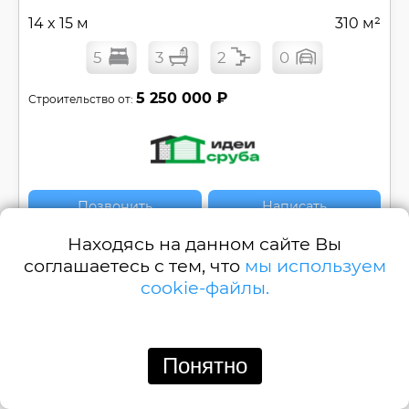
14 x 15 м
310 м²
5
3
2
0
5 250 000 ₽
Строительство от:
Позвонить
Написать
Находясь на данном сайте Вы
Двухэтажный дом c террасой с 5 спальнями
соглашаетесь с тем, что
мы используем
№
РБ-53
cookie-файлы.
Смотреть
Понятно