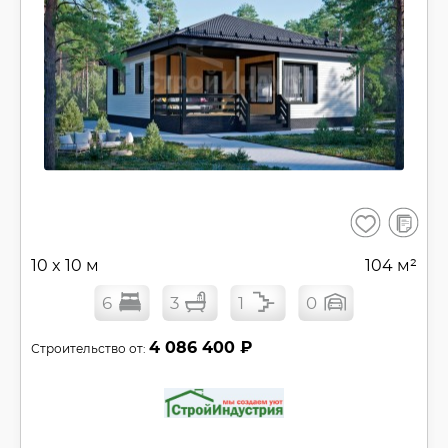
В
Сохранить
сравнен
10 x 10 м
104 м²
6
3
1
0
4 086 400 ₽
Строительство от: