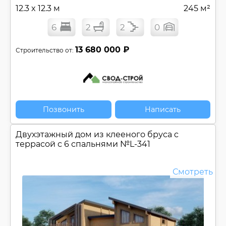
12.3 x 12.3 м
245 м²
6
2
2
0
13 680 000 ₽
Строительство от:
Позвонить
Написать
Двухэтажный дом из клееного бруса c
террасой с 6 спальнями №
L-341
Смотреть