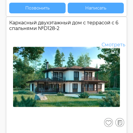
Позвонить
Написать
Каркасный двухэтажный дом c террасой с 6
спальнями №
D128-2
Смотреть
В
Сохранить
сравнен