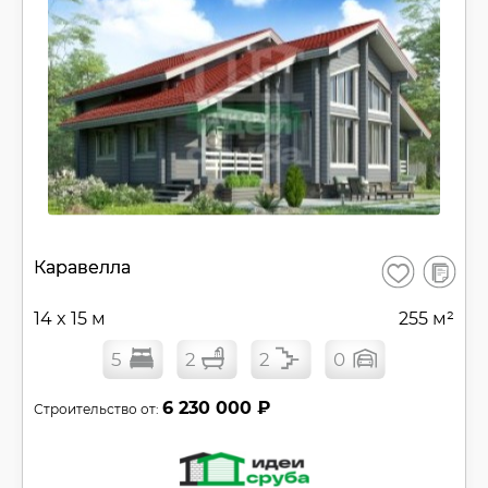
В
Каравелла
Сохранить
сравнен
14 x 15 м
255 м²
5
2
2
0
6 230 000 ₽
Строительство от: