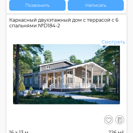
Позвонить
Написать
Каркасный двухэтажный дом c террасой с 6
спальнями №
D184-2
Смотреть
В
Сохранить
сравнен
16 x 13 м
226 м²