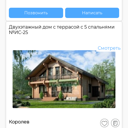
Позвонить
Написать
Двухэтажный дом c террасой с 5 спальнями
№
ИС-25
Смотреть
В
Королев
Сохранить
сравнен