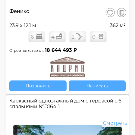
В
Феникс
Сохранить
сравнен
23.9 x 12.1 м
362 м²
6
4
2
0
18 644 493 ₽
Строительство от:
Позвонить
Написать
Каркасный одноэтажный дом c террасой с 6
спальнями №
D164-1
Смотреть