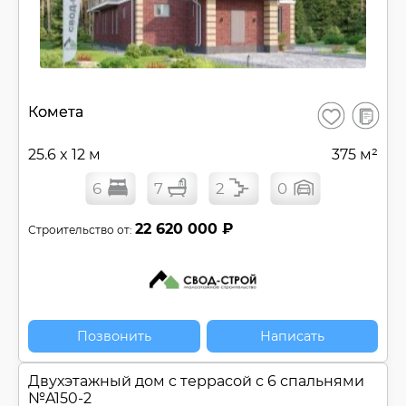
В
Комета
Сохранить
сравнен
25.6 x 12 м
375 м²
6
7
2
0
22 620 000 ₽
Строительство от:
Позвонить
Написать
Двухэтажный дом c террасой с 6 спальнями
№
A150-2