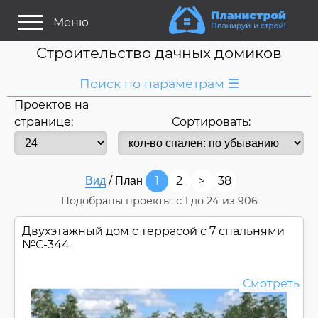
Меню
Строительство дачных домиков
Поиск по параметрам ☰
Проектов на
Я ищу:
странице:
Сортировать:
Дом
Баня
Кэмпинг
Название
или номер
/
1
2
>
38
Вид
План
Строитель/Архитектор
Подобраны проекты: с
1
до
24
из 906
Стиль проекта
Двухэтажный дом c террасой с 7 спальнями
Только проекты
Только строительство
№
С-344
Основные параметры:
Смотреть
Площадь
Длина