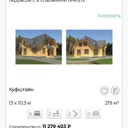
террасой с 6 спальнями №
K-219
Смотреть
В
Куфштайн
Сохранить
сравнен
13 x 10.3 м
219 м²
6
2
2
0
11 279 403 ₽
Строительство от: