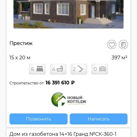
В
Престиж
Сохранить
сравнен
15 x 20 м
397 м²
6
4
2
0
16 391 610 ₽
Строительство от:
Позвонить
Написать
Дом из газобетона 14×16 Гранд №
СК-360-1