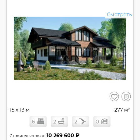
Смотреть
В
Сохранить
сравнен
15 x 13 м
277 м²
6
2
2
0
10 269 600 ₽
Строительство от: