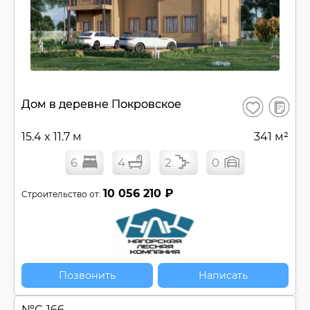
В
Дом в деревне Покровское
Сохранить
сравнен
15.4 x 11.7 м
341 м²
6
4
2
0
10 056 210 ₽
Строительство от:
Позвонить
Написать
№
С-166