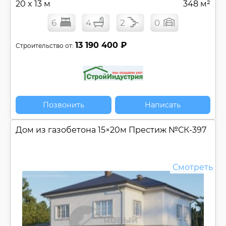
20 x 13 м
348 м²
6
4
2
0
13 190 400 ₽
Строительство от:
Позвонить
Написать
Дом из газобетона 15×20м Престиж №
СК-397
Смотреть