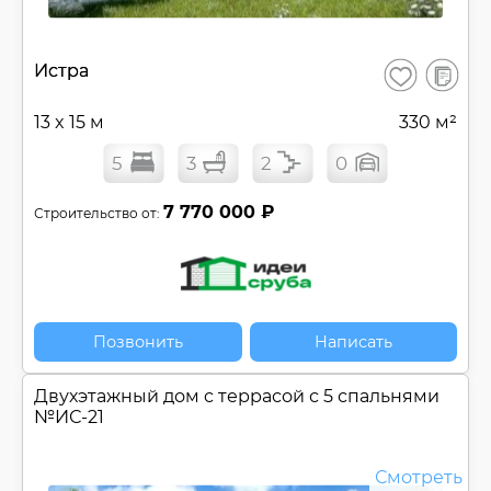
В
Истра
Сохранить
сравнен
13 x 15 м
330 м²
5
3
2
0
7 770 000 ₽
Строительство от:
Позвонить
Написать
Двухэтажный дом c террасой с 5 спальнями
№
ИС-21
Смотреть