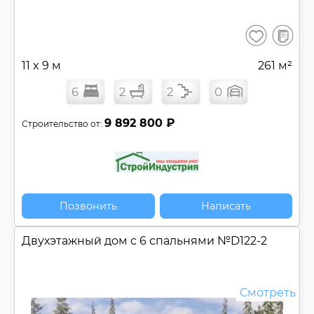
В
Сохранить
сравнен
11 x 9 м
261 м²
6
2
2
0
9 892 800 ₽
Строительство от:
Позвонить
Написать
Двухэтажный дом с 6 спальнями №
D122-2
Смотреть