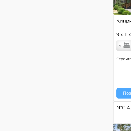
Кипр
9 x 11.
5
Строите
Поз
№
С-4