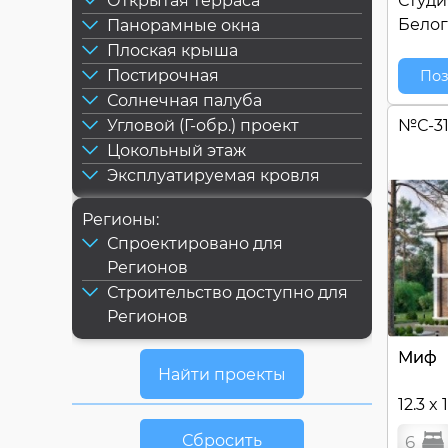
Открытая терраса
Студи
Белог
Панорамные окна
Плоская крыша
Постирочная
Поз
Солнечная палуба
Угловой (Г-обр.) проект
№
С-3
Цокольный этаж
Эксплуатируемая кровля
Регионы:
Спроектировано для
Регионов
Строительство доступно для
Регионов
Миф
12.3 x 
Сбросить
6