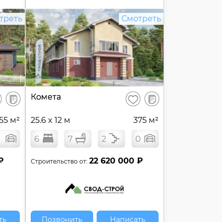
треть
Смотреть
В
В
Комета
ранить
Сохранить
сравнение
сравнение
55 м²
25.6 x 12 м
375 м²
6
7
2
0
₽
22 620 000 ₽
Строительство от:
ть
Позвонить
Написать