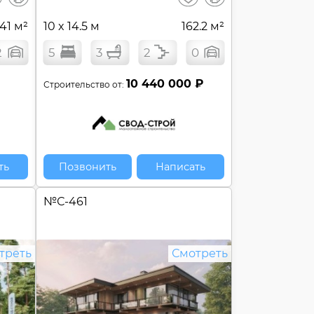
сравнение
сравнение
.41 м²
10 x 14.5 м
162.2 м²
2
5
3
2
0
10 440 000 ₽
Строительство от:
ть
Позвонить
Написать
№
С-461
треть
Смотреть