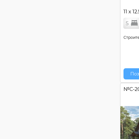
11 x 12
5
Строите
Поз
№
С-2