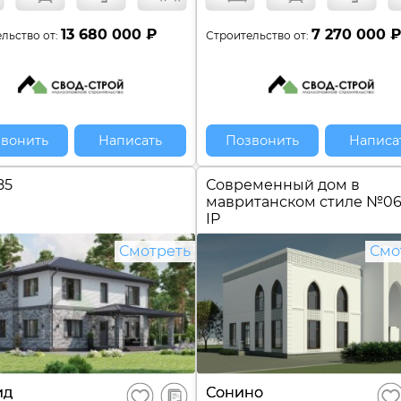
13 680 000 ₽
7 270 000 
льство от:
Строительство от:
вонить
Написать
Позвонить
Написа
85
Современный дом в
мавританском стиле №
06
IP
Смотреть
Смо
В
ид
Сонино
Сохранить
Сох