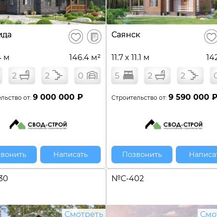
В
ида
Саянск
Сохранить
Сох
сравнение
4 м
146.4 м²
11.7 x 11.1 м
14
2
2
0
5
2
2
9 000 000 ₽
9 590 000 
льство от:
Строительство от:
вонить
Написать
Позвонить
Написа
30
№
С-402
Смотреть
Смо