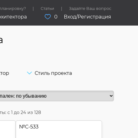
 планировку?
Статьи
Задайте Ваш вопрос
рхитектора
0
Вход/Регистрация
а
ктор
Стиль проекта
ты: с
1
до
24
из 128
№
С-533