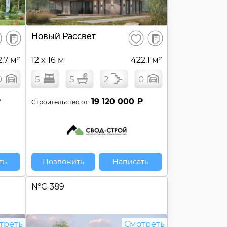
В
В
Новый Рассвет
ранить
Сохранить
сравнение
сравнение
2.7 м²
12 x 16 м
422.1 м²
0
5
5
2
0
₽
19 120 000 ₽
Строительство от:
ть
Позвонить
Написать
№
С-389
треть
Смотреть