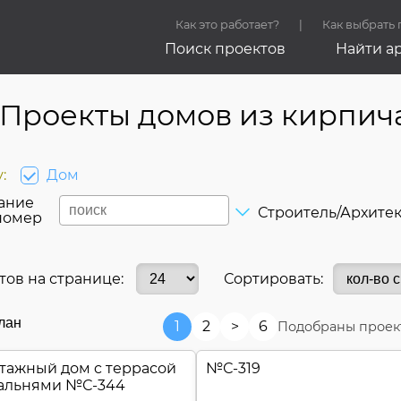
Как это работает?
Как выбрать
Поиск проектов
Найти а
Проекты домов из кирпич
:
Дом
ание
Строитель/Архите
номер
тов на странице:
Сортировать:
лан
1
2
>
6
Подобраны проек
тажный дом c террасой
№
С-319
пальнями №
С-344