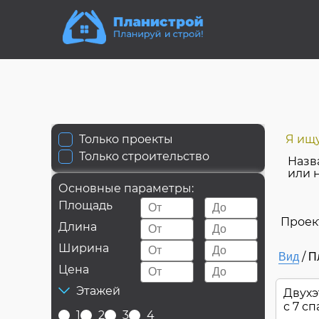
Только проекты
Я ищу
Только строительство
Назв
или 
Основные параметры:
Площадь
Проек
Длина
Ширина
/
Вид
П
Цена
Этажей
Двухэ
с 7 с
1
2
3
4