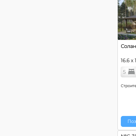
Сола
16.6 x 
5
Строите
Поз