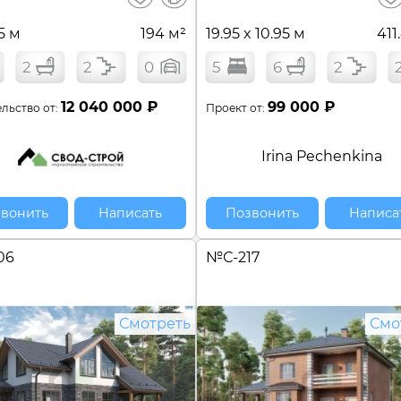
сравнение
.5 м
194 м²
19.95 x 10.95 м
411
2
2
0
5
6
2
12 040 000 ₽
99 000 ₽
льство от:
Проект от:
Irina Pechenkina
вонить
Написать
Позвонить
Написа
06
№
С-217
Смотреть
Смо