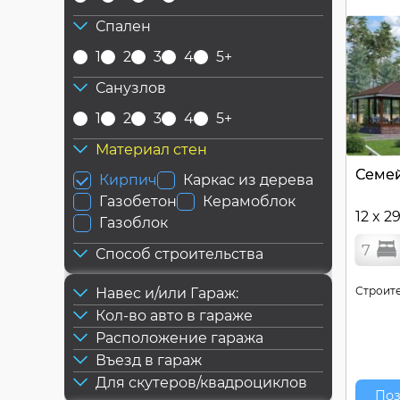
Спален
1
2
3
4
5+
Санузлов
1
2
3
4
5+
Материал стен
Семе
Кирпич
Каркас из дерева
Газобетон
Керамоблок
12 x 2
Газоблок
7
Способ строительства
Строите
Навес и/или Гараж:
Кол-во авто в гараже
Расположение гаража
Въезд в гараж
Для скутеров/квадроциклов
Поз