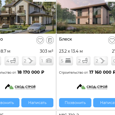
В
но
Блеск
Сохранить
Сох
сравнение
18.7 м
303 м²
23.2 x 13.4 м
2
4
2
1
5
2
2
18 170 000 ₽
17 160 000 
льство от:
Строительство от:
вонить
Написать
Позвонить
Написа