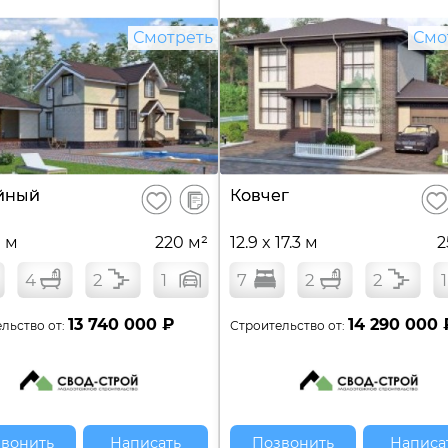
Смотреть
Смо
В
йный
Ковчег
Сохранить
Сох
сравнение
9 м
220 м²
12.9 x 17.3 м
2
4
2
1
7
2
2
1
13 740 000 ₽
14 290 000 
льство от:
Строительство от:
вонить
Написать
Позвонить
Написа