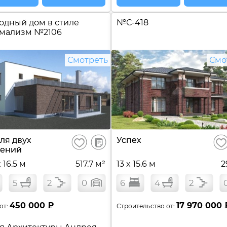
одный дом в стиле
№
С-418
мализм №
2106
Смотреть
Смо
В
ля двух
Успех
Сохранить
Сох
сравнение
лений
x 16.5 м
517.7 м²
13 x 15.6 м
2
5
2
0
6
4
2
450 000 ₽
17 970 000 
от:
Строительство от: