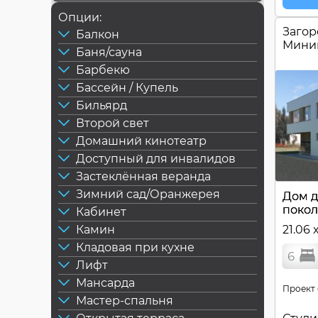
Опции:
Загор
Балкон
Мини
Баня/сауна
Барбекю
Бассейн / Купель
Бильярд
Второй свет
Домашний кинотеатр
Доступный для инвалидов
Застеклённая веранда
Зимний сад/Оранжерея
Дом д
поко
Кабинет
Камин
21.06 
Кладовая при кухне
6
Лифт
Мансарда
Проект 
Мастер-спальня