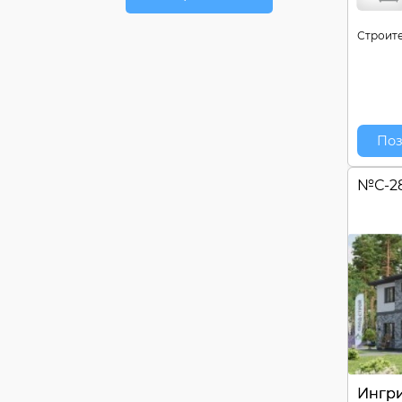
Строите
Поз
№
С-2
Ингр