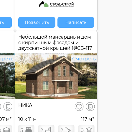
ть
Позвонить
Написать
Небольшой мансардный дом
с кирпичным фасадом и
двухскатной крышей №
СБ-117
треть
Смотреть
В
В
НИКА
ранить
Сохранить
сравнение
сравнение
07 м²
10 x 11 м
117 м²
0
5
2
2
0