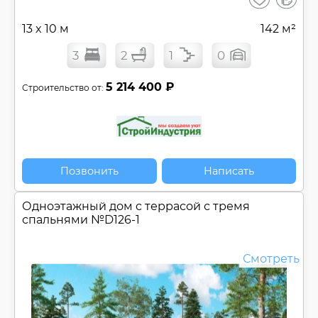
сравнен
13 x 10 м
142 м²
3
2
1
0
5 214 400 ₽
Строительство от:
Позвонить
Написать
Одноэтажный дом c террасой с тремя
спальнями №
D126-1
Смотреть