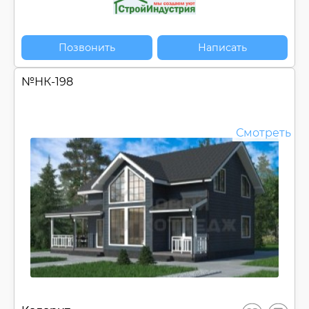
Позвонить
Написать
№
НК-198
Смотреть