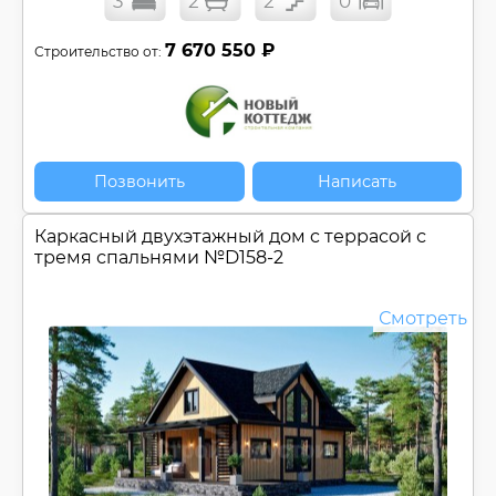
3
2
2
0
7 670 550 ₽
Строительство от:
Позвонить
Написать
Каркасный двухэтажный дом c террасой с
тремя спальнями №
D158-2
Смотреть