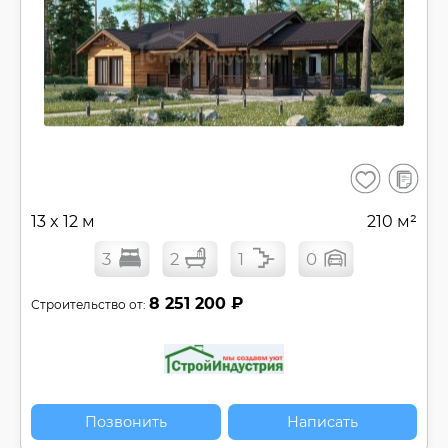
В
Сохранить
сравнен
13 x 12 м
210 м²
3
2
1
0
8 251 200 ₽
Строительство от:
Позвонить
Написать