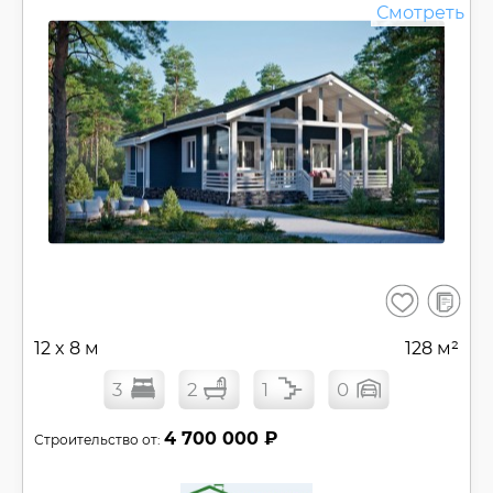
Смотреть
В
Сохранить
сравнен
12 x 8 м
128 м²
3
2
1
0
4 700 000 ₽
Строительство от: