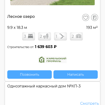
В
Лесное озеро
Сохранить
сравнен
9.9 x 18.3 м
193 м²
3
2
1
2
1 639 603 ₽
Строительство от:
Позвонить
Написать
Одноэтажный каркасный дом №
КП-3
Смотреть