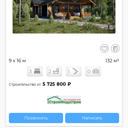
В
Сохранить
сравнен
9 x 16 м
132 м²
3
2
1
0
5 725 800 ₽
Строительство от:
Позвонить
Написать