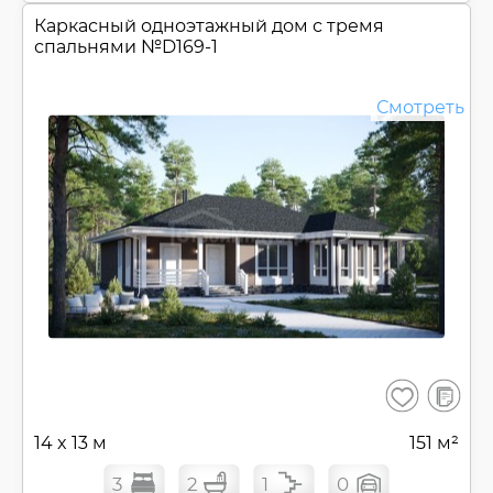
Каркасный одноэтажный дом с тремя
спальнями №
D169-1
Смотреть
В
Сохранить
сравнен
14 x 13 м
151 м²
3
2
1
0