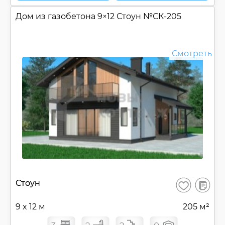
Дом из газобетона 9×12 Стоун №
СК-205
Смотреть
В
Стоун
Сохранить
сравнен
9 x 12 м
205 м²