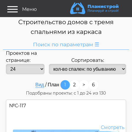
Меню
Строительство домов с тремя
спальнями из каркаса
Поиск по параметрам ☰
Проектов на
Я ищу:
странице:
Сортировать:
Дом
Название
или номер
/
1
2
>
6
Вид
План
Строитель/Архитектор
Подобраны проекты: с
1
до
24
из 130
Стиль проекта
№
С-117
Только проекты
Только строительство
Основные параметры:
Смотреть
Площадь