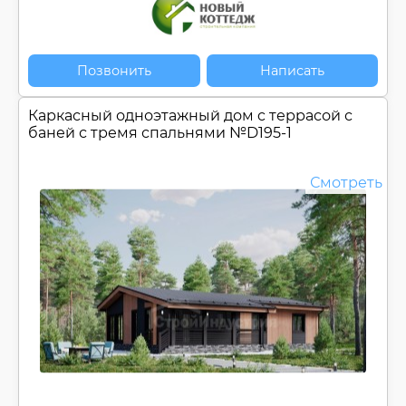
Позвонить
Написать
Каркасный одноэтажный дом c террасой с
баней с тремя спальнями №
D195-1
Смотреть