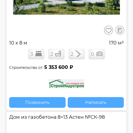
В
Сохранить
сравнен
10 x 8 м
170 м²
3
2
2
0
5 353 600 ₽
Строительство от:
Позвонить
Написать
Дом из газобетона 8×13 Астен №
СК-98