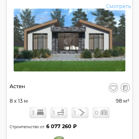
Смотреть
В
Астен
Сохранить
сравнен
8 x 13 м
98 м²
3
1
1
0
6 077 260 ₽
Строительство от: