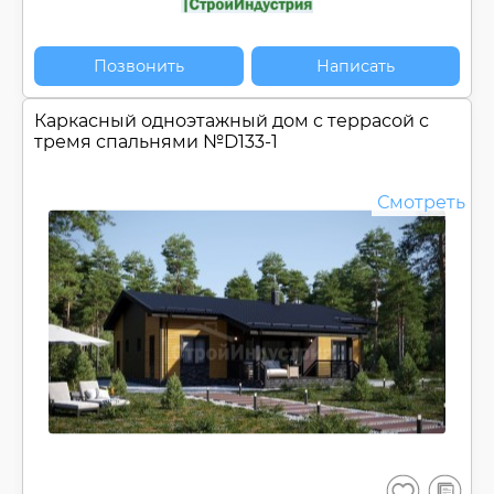
Позвонить
Написать
Каркасный одноэтажный дом c террасой с
тремя спальнями №
D133-1
Смотреть
В
Сохранить