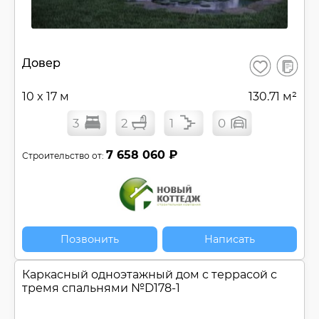
В
Довер
Сохранить
сравнен
10 x 17 м
130.71 м²
3
2
1
0
7 658 060 ₽
Строительство от:
Позвонить
Написать
Каркасный одноэтажный дом c террасой с
тремя спальнями №
D178-1