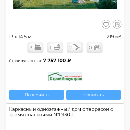
В
Сохранить
сравнен
13 x 14.5 м
219 м²
3
1
2
0
7 757 100 ₽
Строительство от:
Позвонить
Написать
Каркасный одноэтажный дом c террасой с
тремя спальнями №
D130-1