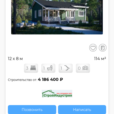
В
Сохранить
сравнен
12 x 8 м
114 м²
3
1
1
0
4 186 400 ₽
Строительство от:
Позвонить
Написать