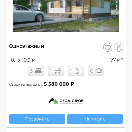
В
Одноэтажный
Сохранить
сравнен
10.1 x 10.9 м
77 м²
3
1
1
0
5 580 000 ₽
Строительство от:
Позвонить
Написать