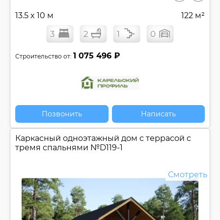
13.5 x 10 м
122 м²
3
2
1
0
1 075 496 ₽
Строительство от:
Позвонить
Написать
Каркасный одноэтажный дом c террасой с
тремя спальнями №
D119-1
Смотреть