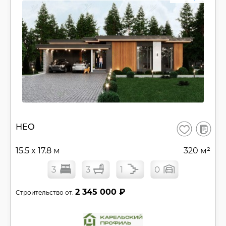
В
НЕО
Сохранить
сравнен
15.5 x 17.8 м
320 м²
3
3
1
0
2 345 000 ₽
Строительство от: