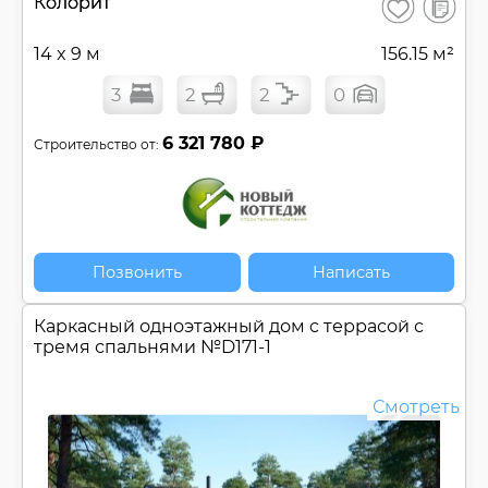
В
Колорит
Сохранить
сравнен
14 x 9 м
156.15 м²
3
2
2
0
6 321 780 ₽
Строительство от:
Позвонить
Написать
Каркасный одноэтажный дом c террасой с
тремя спальнями №
D171-1
Смотреть