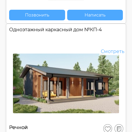
Позвонить
Написать
Одноэтажный каркасный дом №
КП-4
Смотреть
В
Речной
Сохранить
сравнен