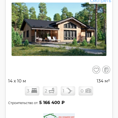
Смотреть
В
Сохранить
сравнен
14 x 10 м
134 м²
3
2
1
0
5 166 400 ₽
Строительство от: