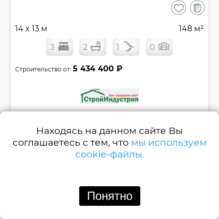
В
Сохранить
сравнен
14 x 13 м
148 м²
3
2
1
0
5 434 400 ₽
Строительство от:
Позвонить
Написать
Находясь на данном сайте Вы
соглашаетесь с тем, что
мы используем
Каркасный двухэтажный дом c террасой с
cookie-файлы.
тремя спальнями №
D194-2
Смотреть
Понятно