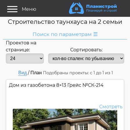
Меню
Строительство таунхауса на 2 семьи
Поиск по параметрам ☰
Проектов на
Я ищу:
странице:
Сортировать:
Дуплекс/ На две семьи
Название
или номер
/
Вид
План
Подобраны проекты: с
1
до
1
из 1
Строитель/Архитектор
Стиль проекта
Дом из газобетона 8×13 Грейс №
СК-214
Только проекты
Только строительство
Смотреть
Основные параметры:
Площадь
Длина