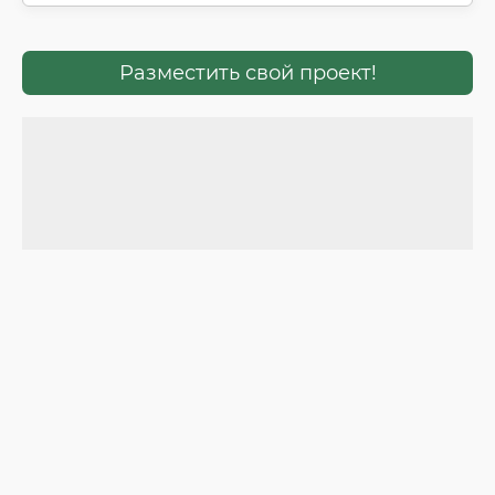
Баня/сауна
Барбекю
Разместить свой проект!
Бассейн / Купель
Бильярд
Второй свет
Домашний кинотеатр
Доступный для инвалидов
Застеклённая веранда
Зимний сад/Оранжерея
Кабинет
Камин
Кладовая при кухне
Лифт
Мастер-спальня
Открытая терраса
Постирочная
Солнечная палуба
Цокольный этаж