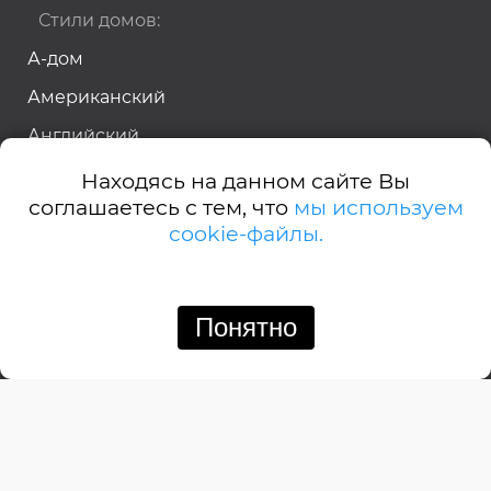
Стили домов:
А-дом
Американский
Английский
Барнхауз
Находясь на данном сайте Вы
соглашаетесь с тем, что
мы используем
Бунгало
cookie-файлы.
Дачный
Деревенский
Понятно
Замковый
Изба
Итальянский
Канадский
Кемпинговый