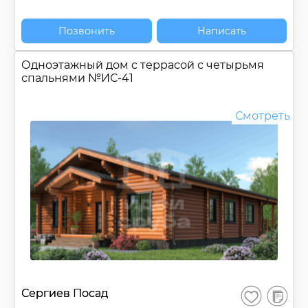
Позвонить
Написать
Одноэтажный дом c террасой с четырьмя
спальнями №
ИС-41
Смотреть
В
Сергиев Посад
Сохранить
сравнен