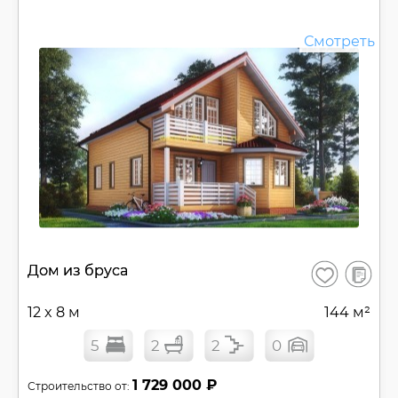
Смотреть
В
Дом из бруса
Сохранить
сравнен
12 x 8 м
144 м²
5
2
2
0
1 729 000 ₽
Строительство от: