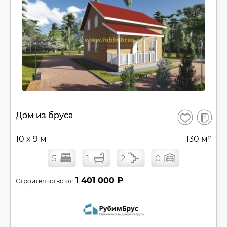
В
Дом из бруса
Сохранить
сравнен
10 x 9 м
130 м²
5
1
2
0
1 401 000 ₽
Строительство от: