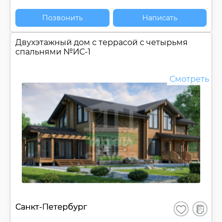
Позвонить
Написать
Двухэтажный дом c террасой с четырьмя
спальнями №
ИС-1
Смотреть
В
Санкт-Петербург
Сохранить
сравнен