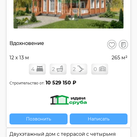
В
Вдохновение
Сохранить
сравнен
12 x 13 м
265 м²
4
2
2
0
10 529 150 ₽
Строительство от:
Позвонить
Написать
Двухэтажный дом c террасой с четырьмя