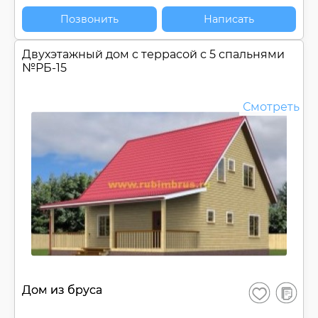
Позвонить
Написать
Двухэтажный дом c террасой с 5 спальнями
№
РБ-15
Смотреть
В
Дом из бруса
Сохранить
сравнен