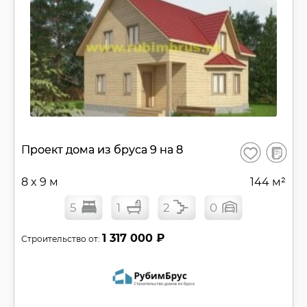
В
Проект дома из бруса 9 на 8
Сохранить
сравнен
8 x 9 м
144 м²
5
1
2
0
1 317 000 ₽
Строительство от: