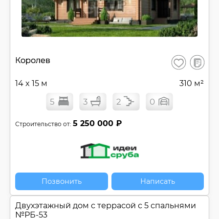
Сбросить
В
Королев
Сохранить
сравнен
14 x 15 м
310 м²
5
3
2
0
5 250 000 ₽
Строительство от:
Позвонить
Написать
Двухэтажный дом c террасой с 5 спальнями
№
РБ-53