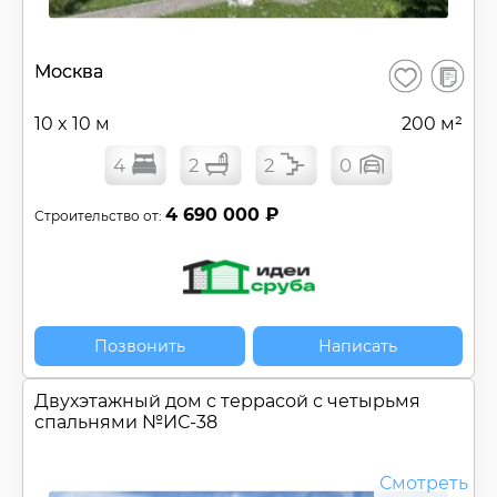
В
Москва
Сохранить
сравнен
10 x 10 м
200 м²
4
2
2
0
4 690 000 ₽
Строительство от:
Позвонить
Написать
Двухэтажный дом c террасой с четырьмя
спальнями №
ИС-38
Смотреть