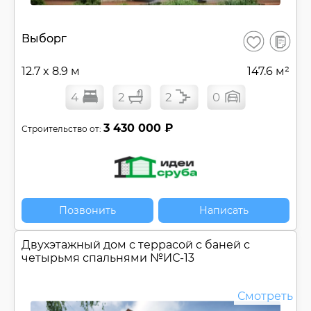
В
Выборг
Сохранить
сравнен
12.7 x 8.9 м
147.6 м²
4
2
2
0
3 430 000 ₽
Строительство от:
Позвонить
Написать
Двухэтажный дом c террасой с баней с
четырьмя спальнями №
ИС-13
Смотреть