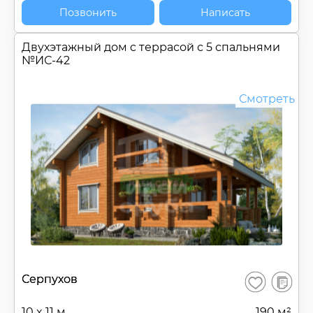
Позвонить
Написать
Двухэтажный дом c террасой с 5 спальнями
№
ИС-42
Смотреть
В
Серпухов
Сохранить
сравнен
10 x 11 м
190 м²