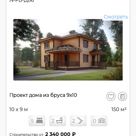
№
РБ-Д86
Смотреть
В
Проект дома из бруса 9х10
Сохранить
сравнен
10 x 9 м
150 м²
5
2
2
0
2 340 000 ₽
Строительство от: