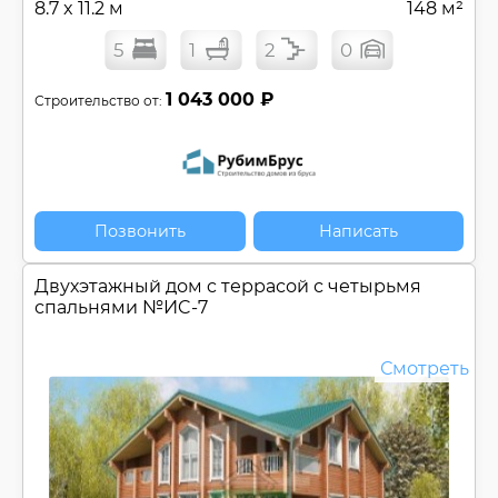
8.7 x 11.2 м
148 м²
5
1
2
0
1 043 000 ₽
Строительство от:
Позвонить
Написать
Двухэтажный дом c террасой с четырьмя
спальнями №
ИC-7
Смотреть