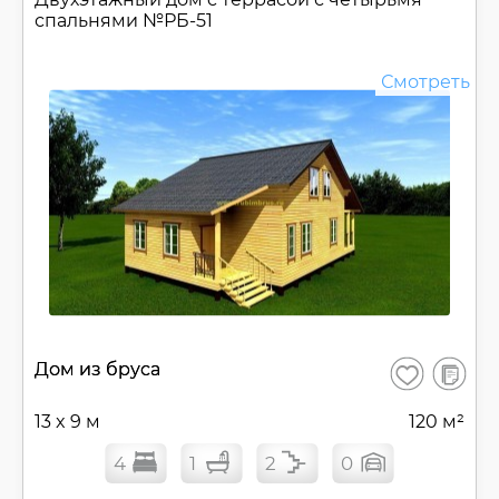
спальнями №
РБ-51
Смотреть
В
Дом из бруса
Сохранить
сравнен
13 x 9 м
120 м²
4
1
2
0