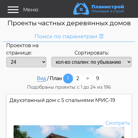
Меню
Проекты частных деревянных домов
Поиск по параметрам ☰
Проектов на
Я ищу:
странице:
Сортировать:
Дом
Название
или номер
/
1
2
>
9
Вид
План
Строитель/Архитектор
Подобраны проекты: с
1
до
24
из 196
Стиль проекта
Двухэтажный дом с 5 спальнями №
ИС-19
Только проекты
Только строительство
Основные параметры:
Смотреть
Площадь
Длина