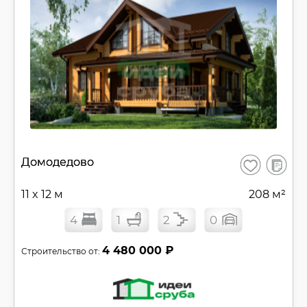
В
Домодедово
Сохранить
сравнен
11 x 12 м
208 м²
4
1
2
0
4 480 000 ₽
Строительство от: