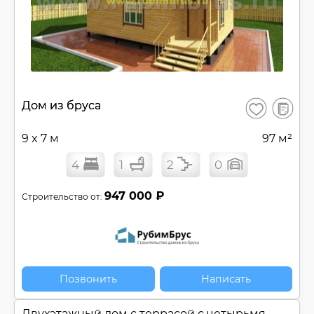
В
Дом из бруса
Сохранить
сравнен
9 x 7 м
97 м²
4
1
2
0
947 000 ₽
Строительство от:
Позвонить
Написать
Двухэтажный дом c террасой с четырьмя