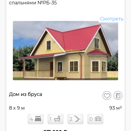
спальнями №
РБ-35
Смотреть
В
Дом из бруса
Сохранить
сравнен
8 x 9 м
93 м²
4
1
2
0