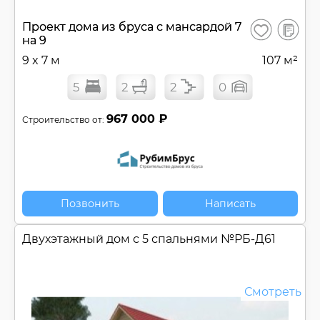
В
Проект дома из бруса с мансардой 7
Сохранить
сравнен
на 9
9 x 7 м
107 м²
5
2
2
0
967 000 ₽
Строительство от:
Позвонить
Написать
Двухэтажный дом с 5 спальнями №
РБ-Д61
Смотреть