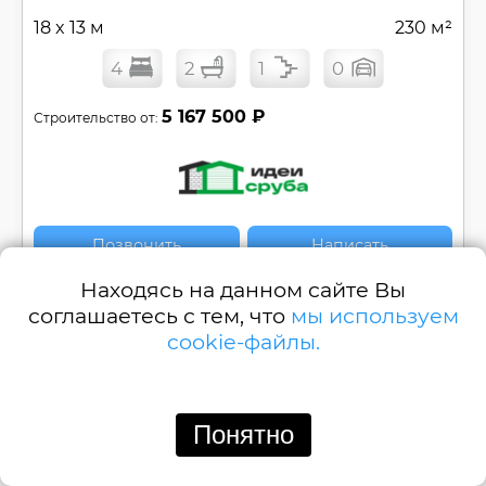
18 x 13 м
230 м²
4
2
1
0
5 167 500 ₽
Строительство от:
Позвонить
Написать
Находясь на данном сайте Вы
Двухэтажный дом c террасой с четырьмя
соглашаетесь с тем, что
мы используем
спальнями №
РБ-Д71
cookie-файлы.
Смотреть
Понятно