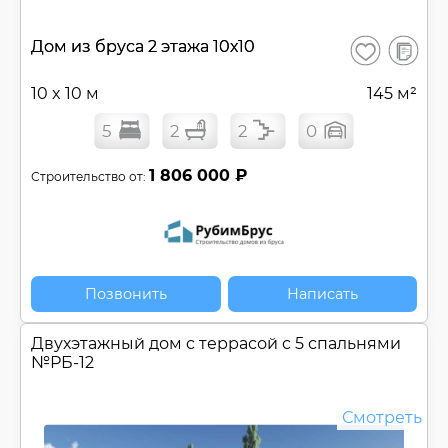
В
Дом из бруса 2 этажа 10х10
Сохранить
сравнен
10 x 10 м
145 м²
5
2
2
0
1 806 000 ₽
Строительство от:
Позвонить
Написать
Двухэтажный дом c террасой с 5 спальнями
№
РБ-12
Смотреть