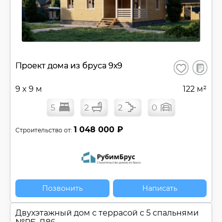
В
Проект дома из бруса 9х9
Сохранить
сравнен
9 x 9 м
122 м²
5
2
2
0
1 048 000 ₽
Строительство от:
Позвонить
Написать
Двухэтажный дом c террасой с 5 спальнями