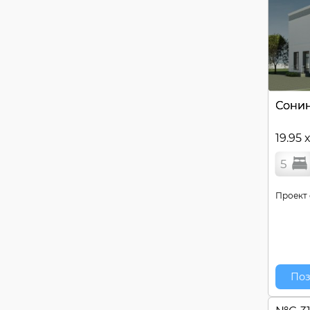
Сони
19.95 
5
Проект 
Поз