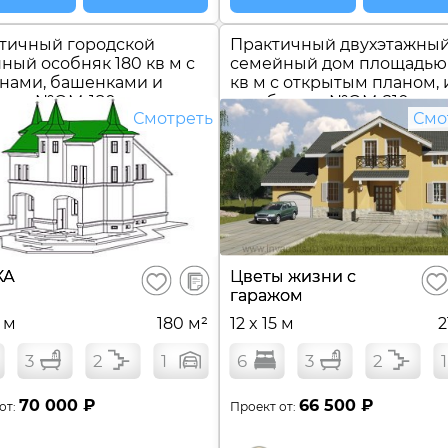
тичный городской
Практичный двухэтажны
ный особняк 180 кв м с
семейный дом площадью
нами, башенками и
кв м с открытым планом, 
ями №
ОМ-180
газобетона №
ОМ-210
Смотреть
Смо
В
КА
Цветы жизни с
Сохранить
Сох
сравнение
гаражом
2 м
180 м²
12 x 15 м
2
3
2
1
6
3
2
1
70 000 ₽
66 500 ₽
от:
Проект от: