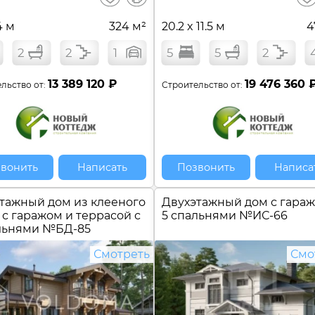
сравнение
4 м
324 м²
20.2 x 11.5 м
4
2
2
1
5
5
2
13 389 120 ₽
19 476 360 
льство от:
Строительство от:
вонить
Написать
Позвонить
Написа
тажный дом из клееного
Двухэтажный дом с гараж
 с гаражом и террасой с
5 спальнями №
ИС-66
льнями №
БД-85
Смотреть
Смо