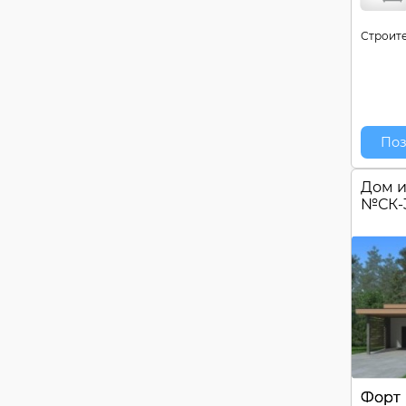
Строите
Поз
Дом и
№
СК-
Форт