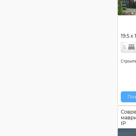
19.5 x 
5
Строите
Поз
Совр
маври
IP