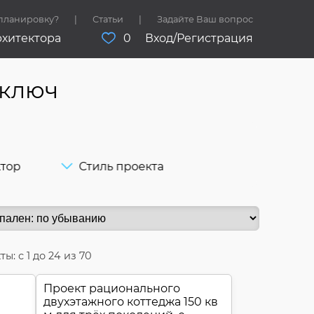
 планировку?
Статьи
Задайте Ваш вопрос
рхитектора
0
Вход/Регистрация
 ключ
ктор
Стиль проекта
ты: с
1
до
24
из 70
Проект рационального
двухэтажного коттеджа 150 кв