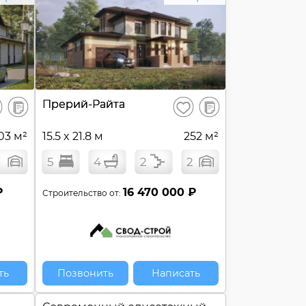
В
В
Прерий-Райта
ранить
Сохранить
сравнение
сравнение
03 м²
15.5 x 21.8 м
252 м²
5
4
2
2
₽
16 470 000 ₽
Строительство от:
ть
Позвонить
Написать