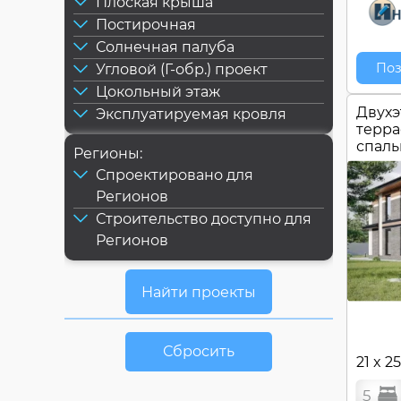
Плоская крыша
Постирочная
Солнечная палуба
Поз
Угловой (Г-обр.) проект
Цокольный этаж
Двухэ
Эксплуатируемая кровля
терра
спал
Регионы:
Спроектировано для
Регионов
Строительство доступно для
Регионов
Сбросить
21 x 2
5