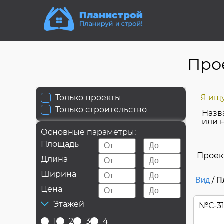
Про
Только проекты
Я ищу
Только строительство
Назв
или 
Основные параметры:
Площадь
Проек
Длина
Ширина
/
Вид
П
Цена
Этажей
№
С-3
1
2
3
4