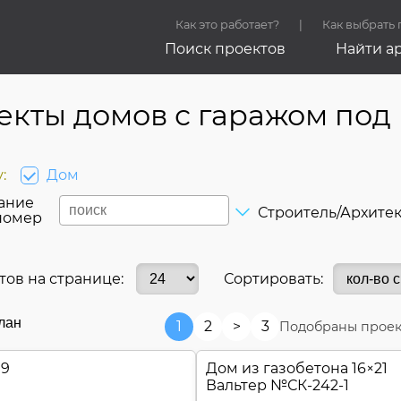
Как это работает?
Как выбрать
Поиск проектов
Найти а
екты домов с гаражом под
:
Дом
ание
Строитель/Архите
номер
тов на странице:
Сортировать:
лан
1
2
>
3
Подобраны проек
19
Дом из газобетона 16×21
Вальтер №
СК-242-1