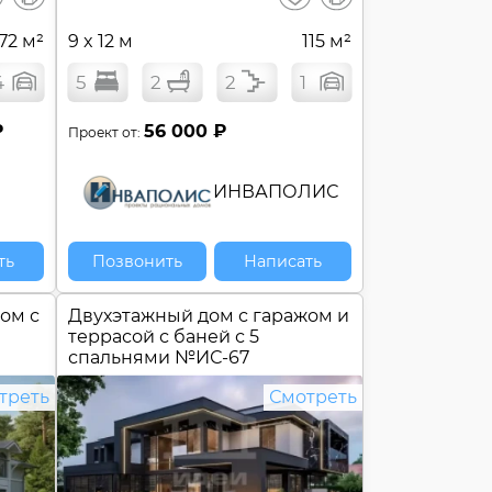
сравнение
сравнение
72 м²
9 x 12 м
115 м²
4
5
2
2
1
₽
56 000 ₽
Проект от:
ИНВАПОЛИС
ть
Позвонить
Написать
ом с
Двухэтажный дом с гаражом и
террасой с баней с 5
спальнями №
ИС-67
треть
Смотреть