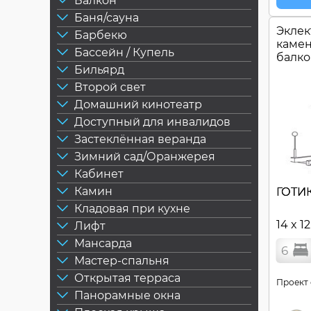
Балкон
Баня/сауна
Эклек
Барбекю
камен
Бассейн / Купель
балко
Бильярд
шпил
Второй свет
Домашний кинотеатр
Доступный для инвалидов
Застеклённая веранда
Зимний сад/Оранжерея
Кабинет
Камин
ГОТИ
Кладовая при кухне
14 x 1
Лифт
Мансарда
6
Мастер-спальня
Открытая терраса
Проект 
Панорамные окна