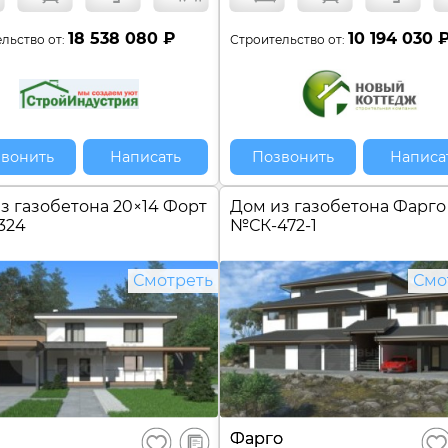
18 538 080 ₽
10 194 030 
льство от:
Строительство от:
вонить
Написать
Позвонить
Написа
з газобетона 20×14 Форт
Дом из газобетона Фарго
324
№
СК-472-1
Смотреть
Смо
В
Фарго
Сохранить
Сох