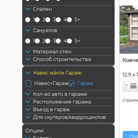
Спален
1
2
3
4
5+
Санузлов
1
2
3
4
5+
Материал стен
Способ строительства
Ковче
Навес и/или Гараж:
12.9 x 
Навес+Гараж
Гараж
7
Кол-во авто в гараже
Строите
Расположение гаража
Въезд в гараж
Для скутеров/квадроциклов
Опции:
Поз