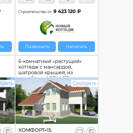
₽
9 423 120 ₽
Строительство от:
ть
Позвонить
Написать
6-комнатный «растущий»
коттедж с мансардой,
шатровой крышей, из
пеноблока №
ОМ-115
треть
Смотреть
В
В
КОМФОРТ+15
ранить
Сохранить