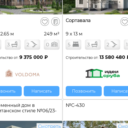
В
Сортавала
Сохранить
Сох
сравнение
12.65 м
249 м²
9 x 13 м
3
2
0
5
3
2
1
9 375 000 ₽
13 580 480 
льство от:
Строительство от:
вонить
Написать
Позвонить
Написа
еменный дом в
№
С-430
танском стиле №
06/23-
Смотреть
Смо