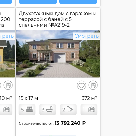
й
Двухэтажный дом с гаражом и
 200
террасой с баней с 5
из
спальнями №
A219-2
треть
Смотреть
В
В
ранить
Сохранить
сравнение
сравнение
10 м²
15 x 17 м
372 м²
5
3
2
1
13 792 240 ₽
Строительство от: