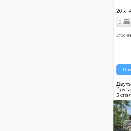
20 x 1
5
Строите
Поз
Двухэ
бруса
5 спа