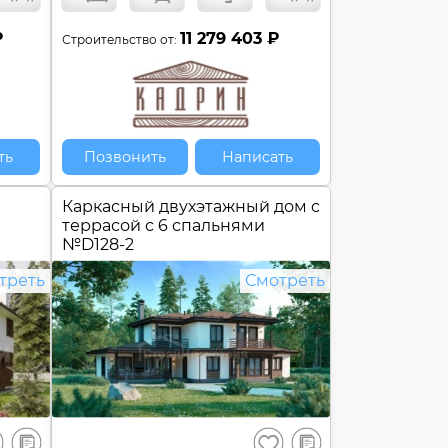
₽
11 279 403 ₽
Строительство от:
ть
Позвонить
Написать
Каркасный двухэтажный дом c
террасой с 6 спальнями
№
D128-2
треть
Смотреть
В
В
ранить
Сохранить