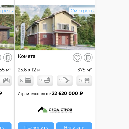
треть
Смотреть
В
В
Комета
ранить
Сохранить
сравнение
сравнение
55 м²
25.6 x 12 м
375 м²
6
7
2
0
₽
22 620 000 ₽
Строительство от:
ть
Позвонить
Написать