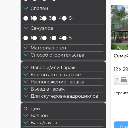
Спален
1
2
3
4
5+
Санузлов
1
2
3
4
5+
Материал стен
Способ строительства
Семе
Навес и/или Гараж:
12 x 2
Кол-во авто в гараже
7
Расположение гаража
Въезд в гараж
Строите
Для скутеров/квадроциклов
Опции:
Балкон
Баня/сауна
Поз