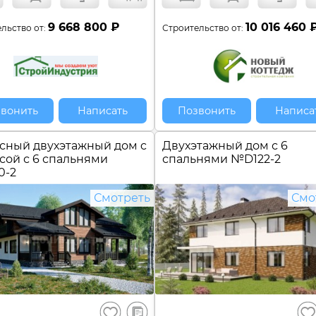
9 668 800 ₽
10 016 460 
льство от:
Строительство от:
вонить
Написать
Позвонить
Написа
сный двухэтажный дом c
Двухэтажный дом с 6
сой с 6 спальнями
спальнями №
D122-2
0-2
Смотреть
Смо
В
Сохранить
Сох