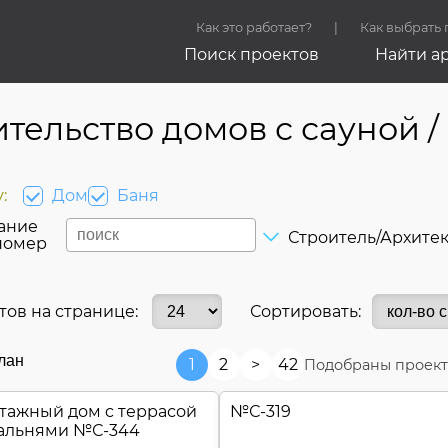
Как это работает?
Как выбрать
Поиск проектов
Найти а
тельство домов с сауной /
:
Дом
Баня
ание
Строитель/Архите
номер
тов на странице:
Сортировать:
лан
1
2
>
42
Подобраны проект
тажный дом c террасой
№
С-319
пальнями №
С-344