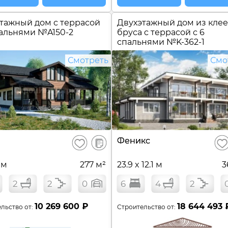
тажный дом c террасой
Двухэтажный дом из кле
пальнями №
A150-2
бруса c террасой с 6
спальнями №
K-362-1
Смотреть
Смо
В
Феникс
Сохранить
Сох
сравнение
 м
277 м²
23.9 x 12.1 м
3
2
2
0
6
4
2
10 269 600 ₽
18 644 493 
льство от:
Строительство от: