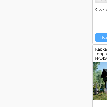
Строите
Поз
Карка
терра
№
D15