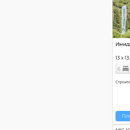
Имид
13 x 13
6
Строите
Поз