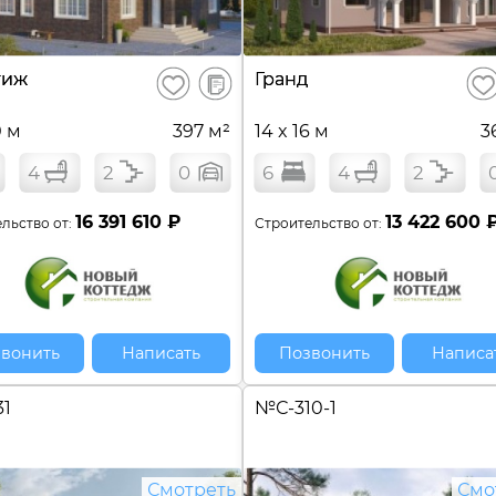
В
тиж
Гранд
Сохранить
Сох
сравнение
0 м
397 м²
14 x 16 м
3
4
2
0
6
4
2
16 391 610 ₽
13 422 600 
льство от:
Строительство от:
вонить
Написать
Позвонить
Написа
31
№
С-310-1
Смотреть
Смо