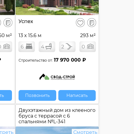
В
В
Успех
ранить
Сохранить
сравнение
сравнение
60 м²
13 x 15.6 м
293 м²
0
6
4
2
0
₽
17 970 000 ₽
Строительство от:
ть
Позвонить
Написать
Двухэтажный дом из клееного
бруса c террасой с 6
спальнями №
L-341
треть
Смотреть