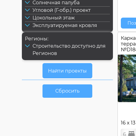
Солнечная палуба
Угловой (Г-обр.) проект
Цокольный этаж
Поз
Эксплуатируемая кровля
Карка
Регионы:
терра
Строительство доступно для
№
D18
Регионов
Сбросить
16 x 1
6