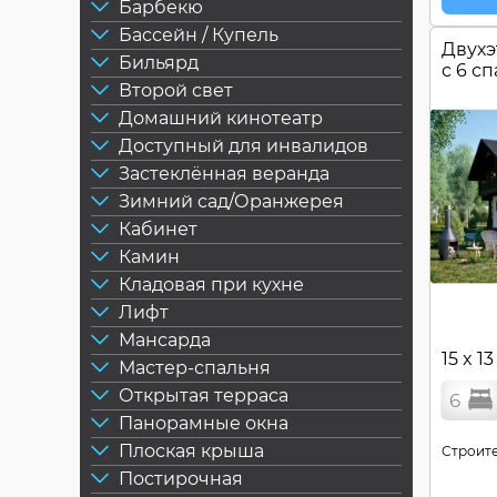
Барбекю
Бассейн / Купель
Двухэ
Бильярд
с 6 с
Второй свет
Домашний кинотеатр
Доступный для инвалидов
Застеклённая веранда
Зимний сад/Оранжерея
Кабинет
Камин
Кладовая при кухне
Лифт
Мансарда
15 x 13
Мастер-спальня
Открытая терраса
6
Панорамные окна
Плоская крыша
Строите
Постирочная