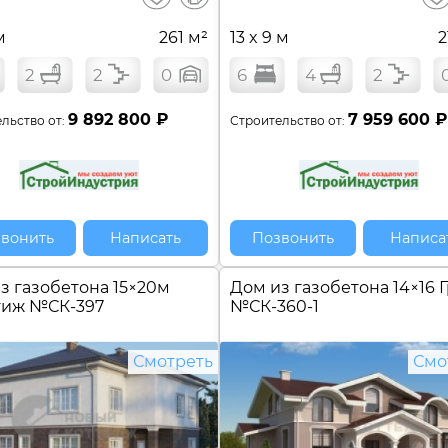
сравнение
м
261 м²
13 x 9 м
2
2
2
0
6
4
2
9 892 800 ₽
7 959 600 ₽
льство от:
Строительство от:
вонить
Написать
Позвонить
Написа
з газобетона 15×20м
Дом из газобетона 14×16 
тиж №
СК-397
№
СК-360-1
Смотреть
Смо