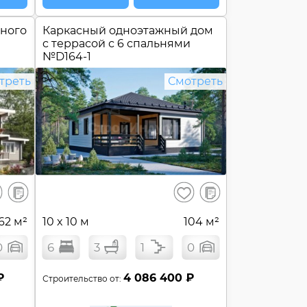
еного
Каркасный одноэтажный дом
c террасой с 6 спальнями
№
D164-1
треть
Смотреть
В
В
ранить
Сохранить
сравнение
сравнение
62 м²
10 x 10 м
104 м²
0
6
3
1
0
₽
4 086 400 ₽
Строительство от: