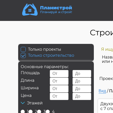
Строи
Только проекты
Я ищу
Только строительство
Назв
или 
Основные параметры:
Площадь
Проек
Длина
Ширина
/
Вид
П
Цена
Этажей
Двухэ
с 7 с
1
2
3
4