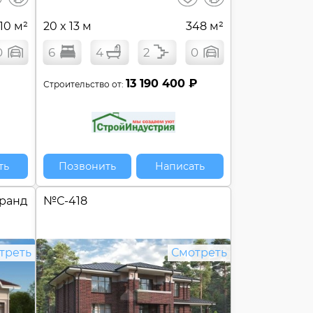
сравнение
сравнение
10 м²
20 x 13 м
348 м²
0
6
4
2
0
13 190 400 ₽
Строительство от:
ть
Позвонить
Написать
Гранд
№
С-418
треть
Смотреть