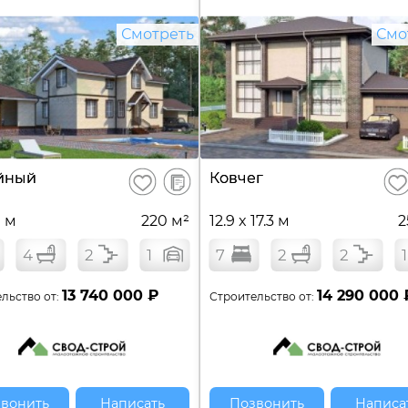
Смотреть
Смо
В
йный
Ковчег
Сохранить
Сох
сравнение
9 м
220 м²
12.9 x 17.3 м
2
4
2
1
7
2
2
1
13 740 000 ₽
14 290 000 
льство от:
Строительство от:
вонить
Написать
Позвонить
Написа