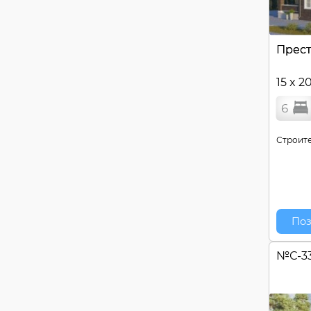
Прес
15 x 2
6
Строите
Поз
№
С-3