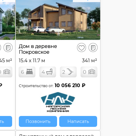
В
В
Дом в деревне
ранить
Сохранить
сравнение
сравнение
Покровское
45 м²
15.4 x 11.7 м
341 м²
0
6
4
2
0
₽
10 056 210 ₽
Строительство от:
ть
Позвонить
Написать