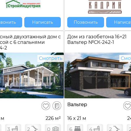
вонить
Написать
Позвонить
Написа
сный двухэтажный дом c
Дом из газобетона 16×21
сой с 6 спальнями
Вальтер №
СК-242-1
4-2
Смотреть
Смо
В
Вальтер
Сохранить
Сох
сравнение
3 м
226 м²
16 x 21 м
2
3
2
0
6
4
2