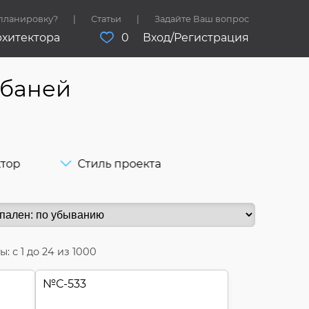
 планировку?
Статьи
Задайте Ваш вопрос
рхитектора
0
Вход/Регистрация
 баней
ктор
Стиль проекта
ы: с
1
до
24
из 1000
№
С-533