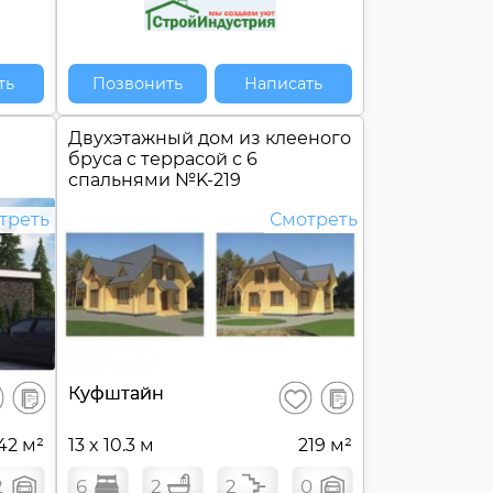
ть
Позвонить
Написать
Двухэтажный дом из клееного
бруса c террасой с 6
спальнями №
K-219
треть
Смотреть
В
В
Куфштайн
ранить
Сохранить
сравнение
сравнение
42 м²
13 x 10.3 м
219 м²
2
6
2
2
0