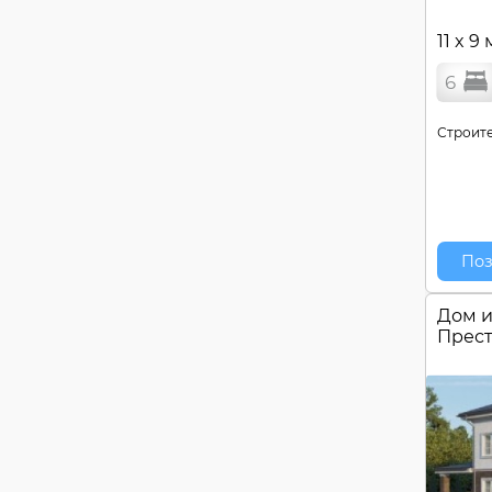
11 x 9 
6
Строите
Поз
Дом и
Прес