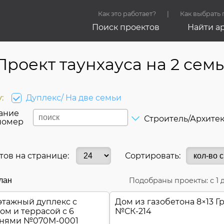
Как это работает?
Как выбрать
Поиск проектов
Найти а
Проект таунхауса на 2 сем
:
Дуплекс/ На две семьи
ание
Строитель/Архите
номер
тов на странице:
Сортировать:
лан
Подобраны проекты: с
1
тажный дуплекс с
Дом из газобетона 8×13 Г
ом и террасой с 6
№
СК-214
ьнями №
070M-0001