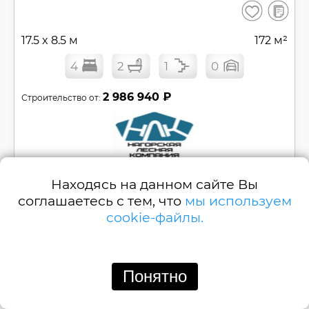
В
Сохранить
сравнен
17.5 x 8.5 м
172 м²
4
2
1
0
2 986 940 ₽
Строительство от:
Позвонить
Написать
Находясь на данном сайте Вы
соглашаетесь с тем, что
мы используем
Одноэтажный дом из клееного бруса c
cookie-файлы.
террасой с четырьмя спальнями №
L-11
Смотреть
Понятно