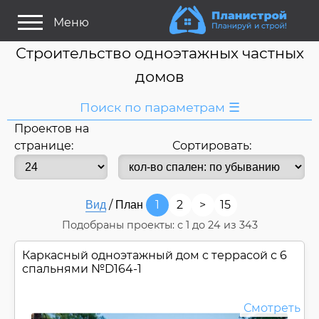
Меню
Строительство одноэтажных частных
домов
Поиск по параметрам ☰
Проектов на
Я ищу:
странице:
Сортировать:
Дом
Название
или номер
/
1
2
>
15
Вид
План
Строитель/Архитектор
Подобраны проекты: с
1
до
24
из 343
Стиль проекта
Каркасный одноэтажный дом c террасой с 6
Только проекты
Только строительство
спальнями №
D164-1
Основные параметры:
Смотреть
Площадь