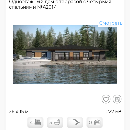
Одноэтажный дом c террасой с четырьмя
спальнями №
A201-1
Смотреть
В
Сохранить
сравнен
26 x 15 м
227 м²
4
3
1
0