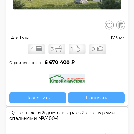
В
Сохранить
сравнен
14 x 15 м
173 м²
4
3
1
0
6 670 400 ₽
Строительство от:
Позвонить
Написать
Одноэтажный дом c террасой с четырьмя
спальнями №
A180-1