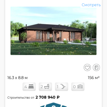
Смотреть
В
Сохранить
сравнен
16.3 x 8.8 м
156 м²
4
2
1
0
2 708 940 ₽
Строительство от: