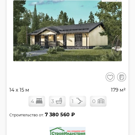
В
Сохранить
сравнен
14 x 15 м
179 м²
4
3
1
0
7 380 560 ₽
Строительство от: