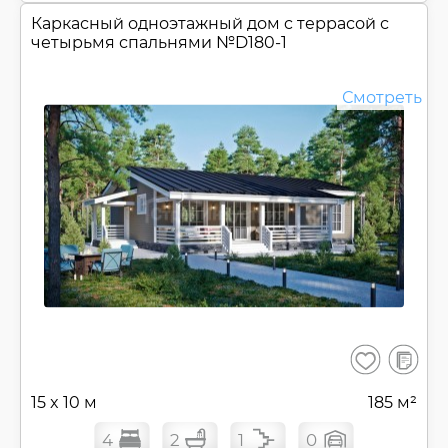
Каркасный одноэтажный дом c террасой с
четырьмя спальнями №
D180-1
Смотреть
В
Сохранить
сравнен
15 x 10 м
185 м²
4
2
1
0