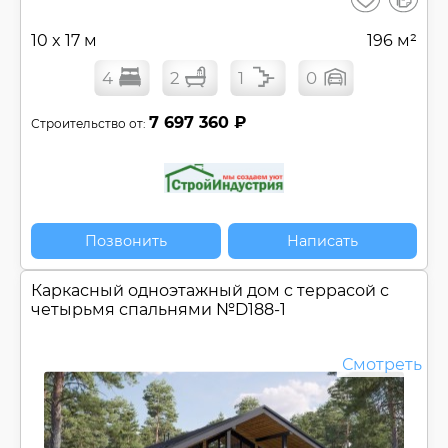
сравнен
10 x 17 м
196 м²
4
2
1
0
7 697 360 ₽
Строительство от:
Позвонить
Написать
Каркасный одноэтажный дом c террасой с
четырьмя спальнями №
D188-1
Смотреть