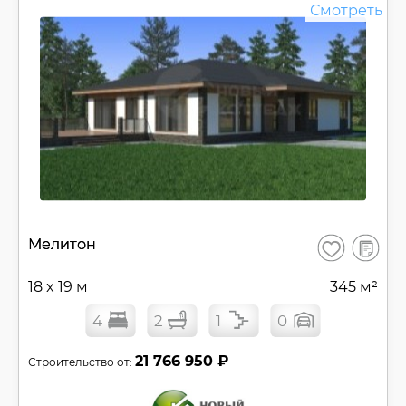
Смотреть
В
Мелитон
Сохранить
сравнен
18 x 19 м
345 м²
4
2
1
0
21 766 950 ₽
Строительство от: