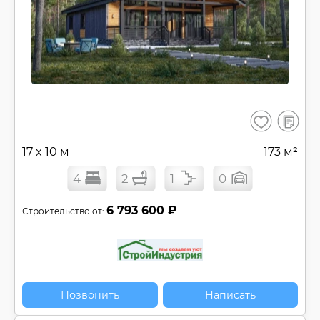
В
Сохранить
сравнен
17 x 10 м
173 м²
4
2
1
0
6 793 600 ₽
Строительство от:
Позвонить
Написать