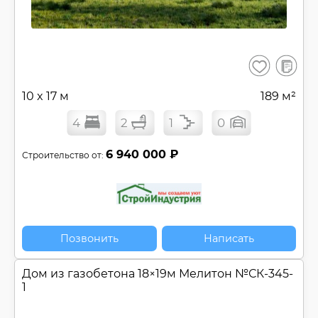
В
Сохранить
сравнен
10 x 17 м
189 м²
4
2
1
0
6 940 000 ₽
Строительство от:
Позвонить
Написать
Дом из газобетона 18×19м Мелитон №
СК-345-
1