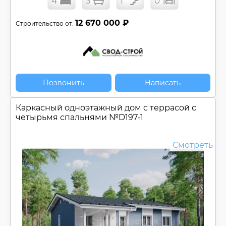
4
3
1
0
12 670 000 ₽
Строительство от:
Позвонить
Написать
Каркасный одноэтажный дом c террасой с
четырьмя спальнями №
D197-1
Смотреть