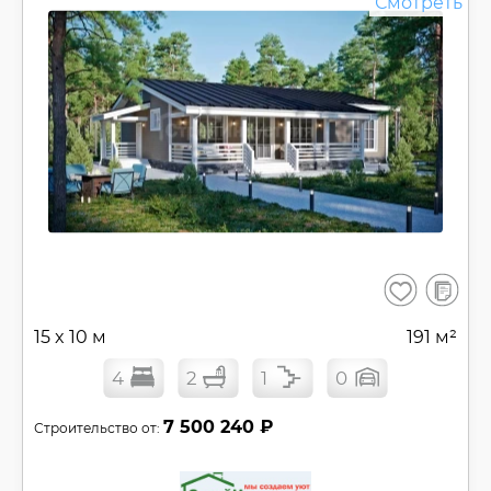
Смотреть
В
Сохранить
сравнен
15 x 10 м
191 м²
4
2
1
0
7 500 240 ₽
Строительство от: