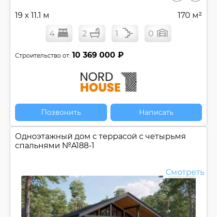
19 x 11.1 м
170 м²
4
2
1
0
10 369 000 ₽
Строительство от:
Позвонить
Написать
Одноэтажный дом c террасой с четырьмя
спальнями №
A188-1
Смотреть