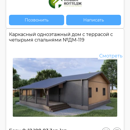
Позвонить
Написать
Каркасный одноэтажный дом c террасой с
четырьмя спальнями №
ДМ-119
Смотреть