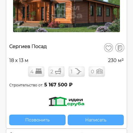
В
Сергиев Посад
Сохранить
сравнен
18 x 13 м
230 м²
4
2
1
0
5 167 500 ₽
Строительство от:
Позвонить
Написать