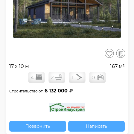
В
Сохранить
сравнен
17 x 10 м
167 м²
4
2
1
0
6 132 000 ₽
Строительство от:
Позвонить
Написать