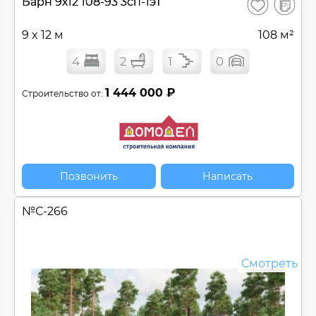
В
Барн 9х12 108-93 3сп-1эт
Сохранить
сравнен
9 x 12 м
108 м²
4
2
1
0
1 444 000 ₽
Строительство от:
Позвонить
Написать
№
С-266
Смотреть