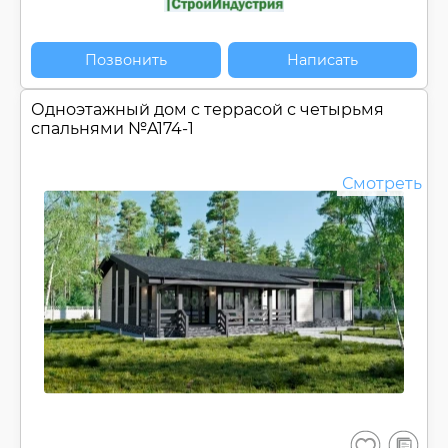
Позвонить
Написать
Одноэтажный дом c террасой с четырьмя
спальнями №
A174-1
Смотреть
В
Сохранить