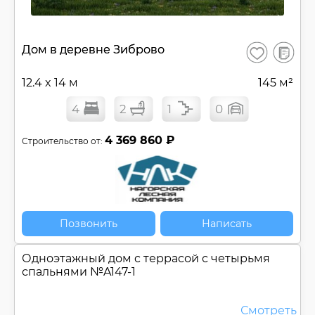
В
Дом в деревне Зиброво
Сохранить
сравнен
12.4 x 14 м
145 м²
4
2
1
0
4 369 860 ₽
Строительство от:
Позвонить
Написать
Одноэтажный дом c террасой с четырьмя
спальнями №
A147-1
Смотреть