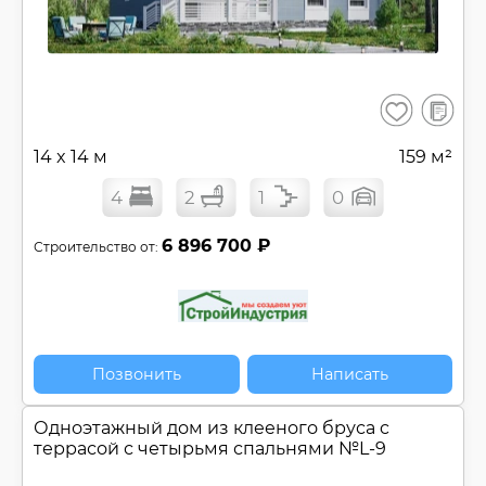
В
Сохранить
сравнен
14 x 14 м
159 м²
4
2
1
0
6 896 700 ₽
Строительство от:
Позвонить
Написать
Одноэтажный дом из клееного бруса c
террасой с четырьмя спальнями №
L-9