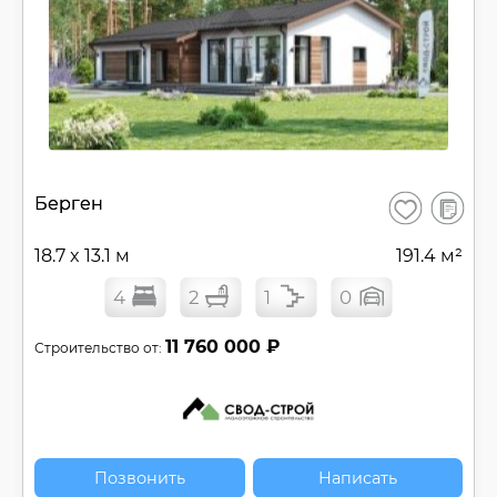
В
Берген
Сохранить
сравнен
18.7 x 13.1 м
191.4 м²
4
2
1
0
11 760 000 ₽
Строительство от:
Позвонить
Написать