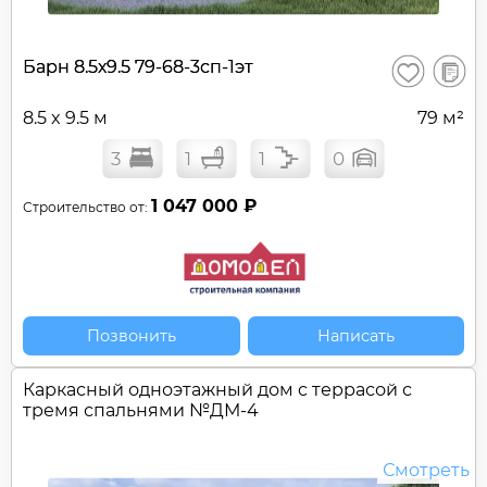
В
Барн 8.5х9.5 79-68-3сп-1эт
Сохранить
сравне
8.5 x 9.5 м
79 м²
3
1
1
0
1 047 000 ₽
Строительство от:
Позвонить
Написать
Каркасный одноэтажный дом c террасой с
тремя спальнями №
ДМ-4
Смотреть