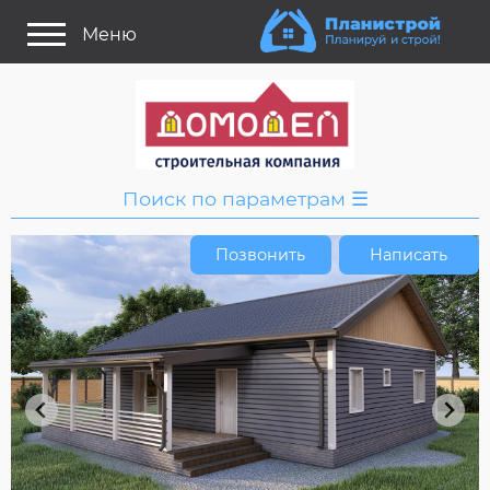
Меню
Поиск по параметрам ☰
Сохранить поиск
Позвонить
Написать
Я ищу:
Название
или номер
Стиль проекта
Только проекты
Только строительство
Основные параметры: