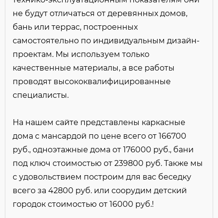
не будут отличаться от деревянных домов,
Опции:
бань или террас, построенных
Балкон
Баня/сауна
самостоятельно по индивидуальным дизайн-
Барбекю
проектам. Мы используем только
Бассейн / Купель
качественные материалы, а все работы
Бильярд
проводят высококвалифицированные
Второй свет
специалисты.
Домашний кинотеатр
Доступный для инвалидов
На нашем сайте представлены каркасные
Застеклённая веранда
дома с мансардой по цене всего от 166700
Зимний сад/Оранжерея
Кабинет
руб., одноэтажные дома от 176000 руб., бани
Камин
под ключ стоимостью от 239800 руб. Также мы
Кладовая при кухне
с удовольствием построим для вас беседку
Лифт
всего за 42800 руб. или соорудим детский
Мансарда
городок стоимостью от 16000 руб.!
Мастер-спальня