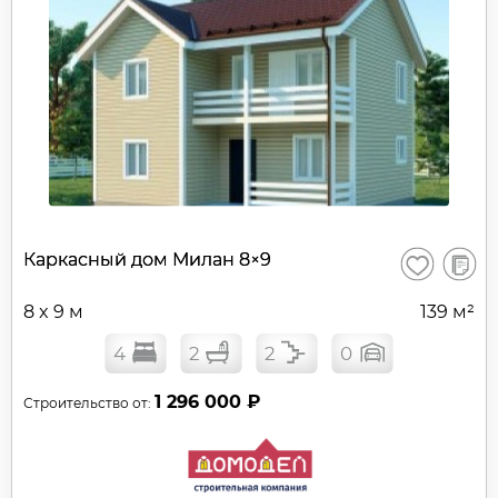
В
Каркасный дом Милан 8×9
Сохранить
сравне
8 x 9 м
139 м²
4
2
2
0
1 296 000 ₽
Строительство от: