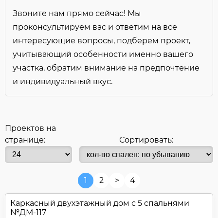
Открытая терраса
Звоните нам прямо сейчас! Мы
Панорамные окна
проконсультируем вас и ответим на все
Плоская крыша
интересующие вопросы, подберем проект,
Постирочная
Солнечная палуба
учитывающий особенности именно вашего
Угловой (Г-обр.) проект
участка, обратим внимание на предпочтение
Цокольный этаж
и индивидуальный вкус.
Эксплуатируемая кровля
Регионы:
Строительство доступно для Регионов
Проектов на
странице:
Сортировать:
1
2
>
4
Каркасный двухэтажный дом с 5 спальнями
№
ДМ-117