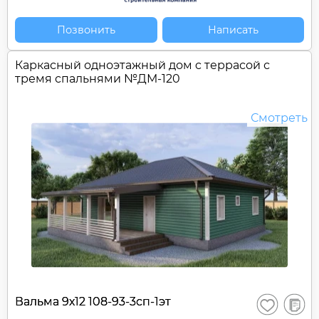
Позвонить
Написать
Каркасный одноэтажный дом c террасой с
тремя спальнями №
ДМ-120
Смотреть
В
Вальма 9х12 108-93-3сп-1эт
Сохранить
сравне