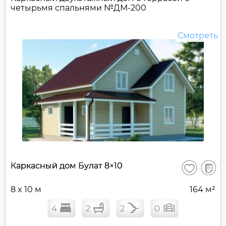
четырьмя спальнями №
ДМ-200
Смотреть
В
Каркасный дом Булат 8×10
Сохранить
сравне
8 x 10 м
164 м²
4
2
2
0