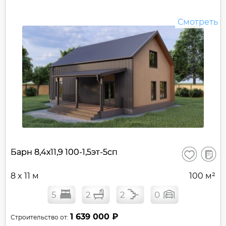
Смотреть
В
Барн 8,4х11,9 100-1,5эт-5сп
Сохранить
сравне
8 x 11 м
100 м²
5
2
2
0
1 639 000 ₽
Строительство от: