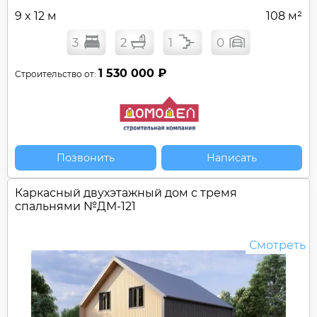
9 x 12 м
108 м²
3
2
1
0
1 530 000 ₽
Строительство от:
Позвонить
Написать
Каркасный двухэтажный дом с тремя
спальнями №
ДМ-121
Смотреть