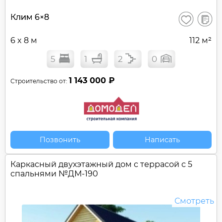
В
Клим 6×8
Сохранить
сравне
6 x 8 м
112 м²
5
1
2
0
1 143 000 ₽
Строительство от:
Позвонить
Написать
Каркасный двухэтажный дом c террасой с 5
спальнями №
ДМ-190
Смотреть