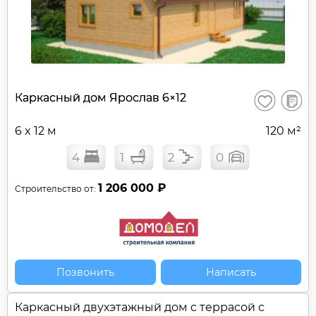
В
Каркасный дом Ярослав 6×12
Сохранить
сравне
6 x 12 м
120 м²
4
1
2
0
1 206 000 ₽
Строительство от:
Позвонить
Написать
Каркасный двухэтажный дом c террасой с