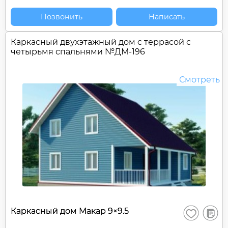
Позвонить
Написать
Каркасный двухэтажный дом c террасой с
четырьмя спальнями №
ДМ-196
Смотреть
В
Каркасный дом Макар 9×9.5
Сохранить
сравне