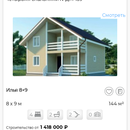
Смотреть
В
Илья 8×9
Сохранить
сравне
8 x 9 м
144 м²
4
2
2
0
1 418 000 ₽
Строительство от: