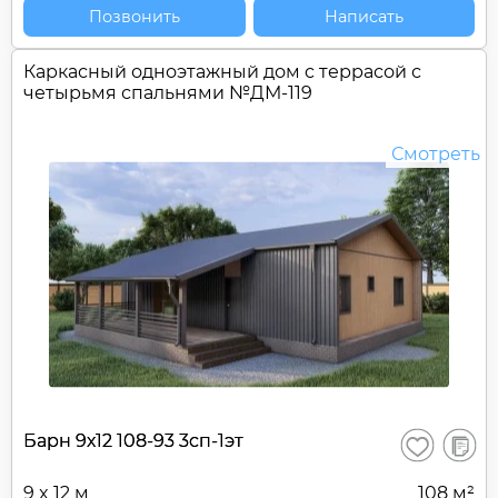
Позвонить
Написать
Каркасный одноэтажный дом c террасой с
четырьмя спальнями №
ДМ-119
Смотреть
В
Барн 9х12 108-93 3сп-1эт
Сохранить
сравне
9 x 12 м
108 м²