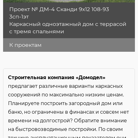
Площадь
Проект № ДМ-4 Сканди 9х12 108-93
Длина
3сп-1эт
Ширина
Каркасный одноэтажный дом c террасой
с тремя спальнями
Цена
Этажей
К проектам
1
2
3
4
Спален
1
2
3
4
5+
Строительная компания «Домодел»
Санузлов
предлагает различные варианты каркасных
сооружений по максимально низким ценам.
1
2
3
4
5+
Планируете построить загородный дом или
Материал стен
баню, но ограничены в финансах и совсем нет
Способ строительства
времени на долгострой? Обратите внимание
Навес и/или Гараж:
на быстровозводимые постройки. По своим
Кол-во авто в гараже
технико-эксплуатационным показателям они