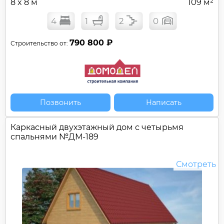
8 x 8 м
109 м²
4
1
2
0
790 800 ₽
Строительство от:
Позвонить
Написать
Каркасный двухэтажный дом с четырьмя
спальнями №
ДМ-189
Смотреть