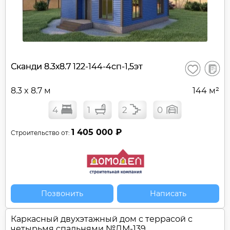
В
Сканди 8.3х8.7 122-144-4сп-1,5эт
Сохранить
сравне
8.3 x 8.7 м
144 м²
4
1
2
0
1 405 000 ₽
Строительство от:
Позвонить
Написать
Каркасный двухэтажный дом c террасой с
четырьмя спальнями №
ДМ-139