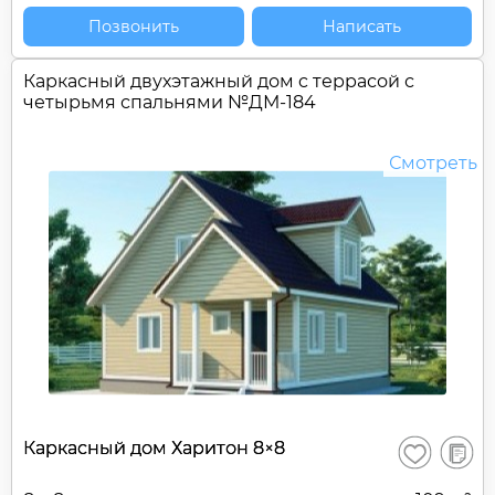
Позвонить
Написать
Каркасный двухэтажный дом c террасой с
четырьмя спальнями №
ДМ-184
Смотреть
В
Каркасный дом Харитон 8×8
Сохранить
сравне