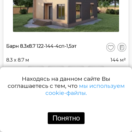
В
Барн 8.3х8.7 122-144-4сп-1,5эт
Сохранить
сравне
8.3 x 8.7 м
144 м²
3
2
2
0
Находясь на данном сайте Вы
1 296 000 ₽
Строительство от:
соглашаетесь с тем, что
мы используем
cookie-файлы.
Понятно
Позвонить
Написать