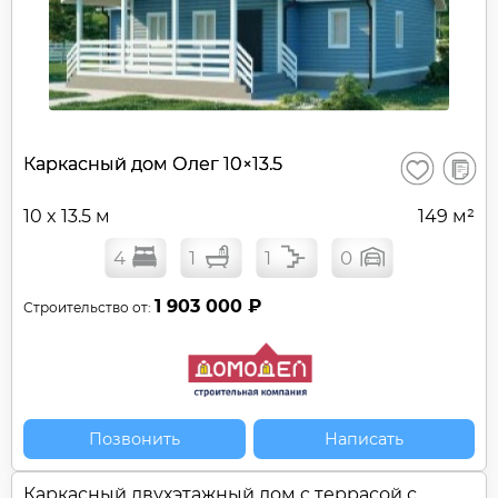
В
Каркасный дом Олег 10×13.5
Сохранить
сравне
10 x 13.5 м
149 м²
4
1
1
0
1 903 000 ₽
Строительство от:
Позвонить
Написать
Каркасный двухэтажный дом c террасой с