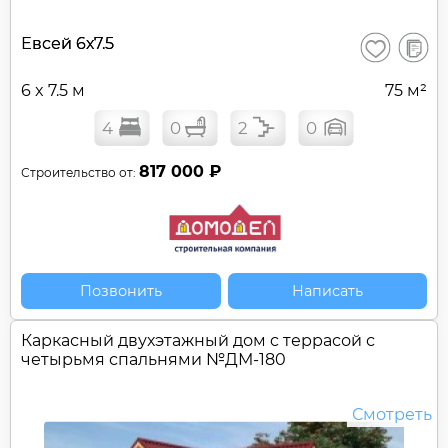
В
Евсей 6х7.5
Сохранить
сравне
6 x 7.5 м
75 м²
4
0
2
0
817 000 ₽
Строительство от:
Позвонить
Написать
Каркасный двухэтажный дом c террасой с
четырьмя спальнями №
ДМ-180
Смотреть