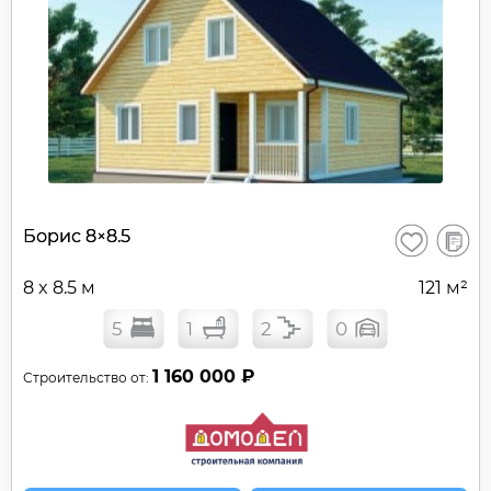
В
Борис 8×8.5
Сохранить
сравне
8 x 8.5 м
121 м²
5
1
2
0
1 160 000 ₽
Строительство от: