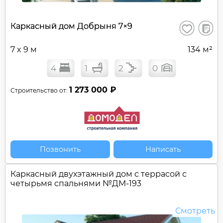
В
Каркасный дом Добрыня 7×9
Сохранить
сравне
7 x 9 м
134 м²
4
1
2
0
1 273 000 ₽
Строительство от:
Позвонить
Написать
Каркасный двухэтажный дом c террасой с
четырьмя спальнями №
ДМ-193
Смотреть