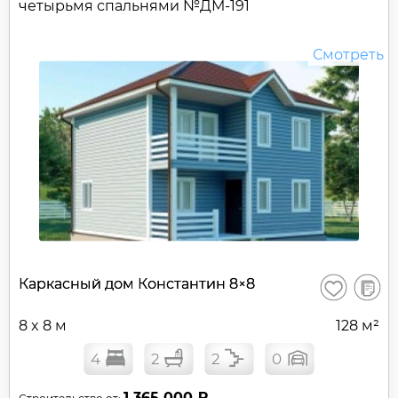
четырьмя спальнями №
ДМ-191
Смотреть
В
Каркасный дом Константин 8×8
Сохранить
сравне
8 x 8 м
128 м²
4
2
2
0
1 365 000 ₽