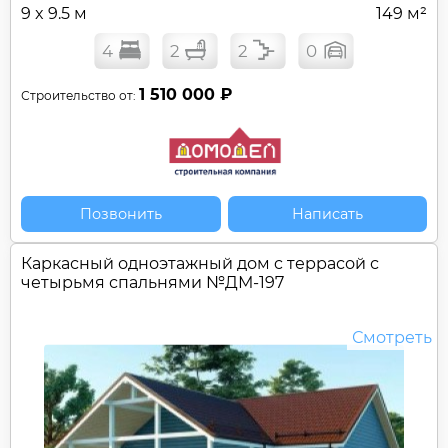
9 x 9.5 м
149 м²
4
2
2
0
1 510 000 ₽
Строительство от:
Позвонить
Написать
Каркасный одноэтажный дом c террасой с
четырьмя спальнями №
ДМ-197
Смотреть