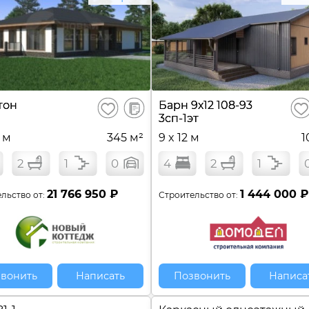
В
тон
Барн 9х12 108-93
Сохранить
Сох
сравнение
3сп-1эт
9 м
345 м²
9 x 12 м
1
2
1
0
4
2
1
21 766 950 ₽
1 444 000 ₽
льство от:
Строительство от:
вонить
Написать
Позвонить
Написа