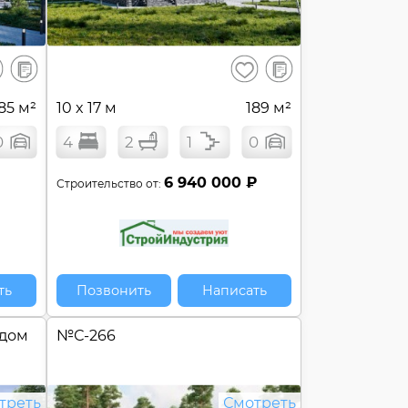
В
В
ранить
Сохранить
сравнение
сравнение
85 м²
10 x 17 м
189 м²
0
4
2
1
0
6 940 000 ₽
Строительство от:
ть
Позвонить
Написать
 дом
№
С-266
треть
Смотреть