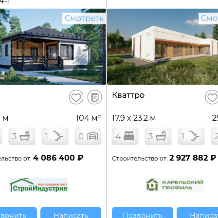
4-1
Смотреть
Смо
В
Кваттро
Сохранить
Сох
сравнение
0 м
104 м²
17.9 x 23.2 м
2
3
1
0
4
3
1
4 086 400 ₽
2 927 882 ₽
льство от:
Строительство от:
вонить
Написать
Позвонить
Написа