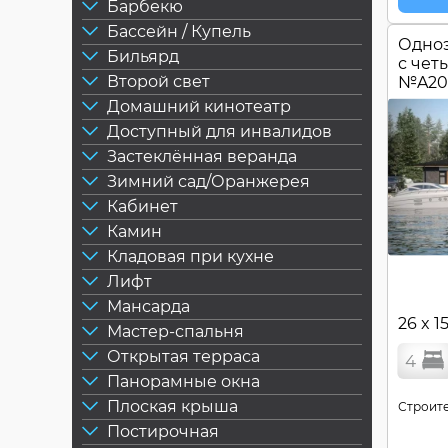
Барбекю
Бассейн / Купель
Одноэ
Бильярд
с чет
Второй свет
№
A20
Домашний кинотеатр
Доступный для инвалидов
Застеклённая веранда
Зимний сад/Оранжерея
Кабинет
Камин
Кладовая при кухне
Лифт
Мансарда
26 x 1
Мастер-спальня
Открытая терраса
4
Панорамные окна
Плоская крыша
Строите
Постирочная