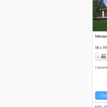
Мели
18 x 1
4
Строите
Поз