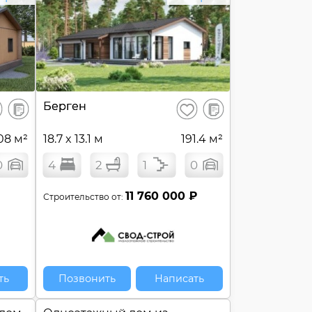
В
В
Берген
ранить
Сохранить
сравнение
сравнение
08 м²
18.7 x 13.1 м
191.4 м²
0
4
2
1
0
11 760 000 ₽
Строительство от:
ть
Позвонить
Написать