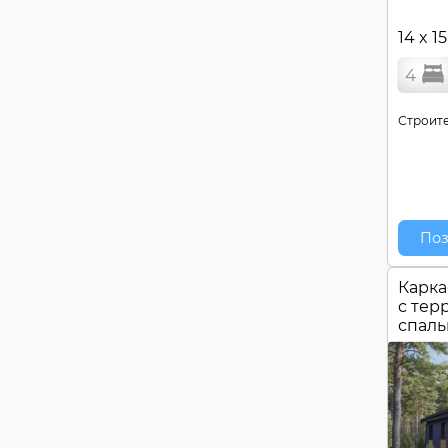
14 x 1
4
Строите
Поз
Карка
c тер
спал