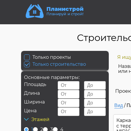
Строитель
Только проекты
Я ищу
Только строительство
Назв
или 
Основные параметры:
Площадь
Проек
Длина
Ширина
/
Вид
П
Цена
Этажей
Карка
c тер
1
2
3
4