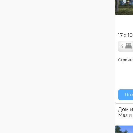
17 x 1
4
Строите
Поз
Дом и
Мели