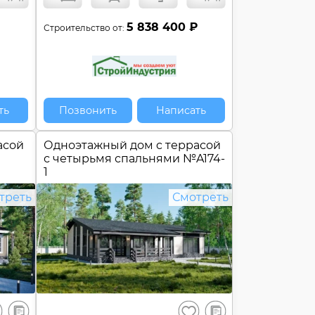
5 838 400 ₽
Строительство от:
ть
Позвонить
Написать
асой
Одноэтажный дом c террасой
с четырьмя спальнями №
A174-
1
треть
Смотреть
В
В
ранить
Сохранить