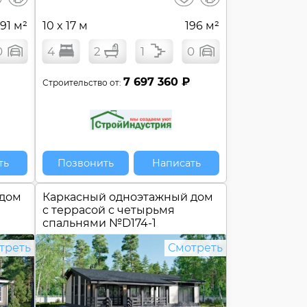
сравнение
сравнение
191 м²
10 x 17 м
196 м²
0
4
2
1
0
₽
7 697 360 ₽
Строительство от:
ть
Позвонить
Написать
 дом
Каркасный одноэтажный дом
c террасой с четырьмя
спальнями №
D174-1
треть
Смотреть