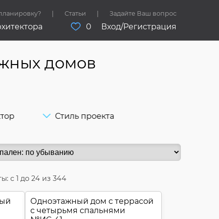
 планировку?
Статьи
Задайте Ваш вопрос
рхитектора
0
Вход/Регистрация
ажных домов
ктор
Стиль проекта
ы: с
1
до
24
из 344
ный
Одноэтажный дом c террасой
с четырьмя спальнями