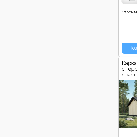
Строите
Поз
Карка
c тер
спал