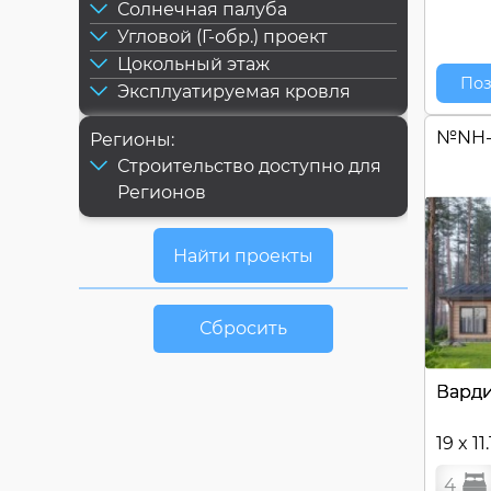
Солнечная палуба
Угловой (Г-обр.) проект
Цокольный этаж
Поз
Эксплуатируемая кровля
№
NH-
Регионы:
Строительство доступно для
Регионов
Сбросить
Вард
19 x 11
4