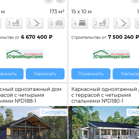
сравнение
5 м
173 м²
15 x 10 м
3
1
0
4
2
1
6 670 400 ₽
7 500 240 
льство от:
Строительство от:
вонить
Написать
Позвонить
Написа
сный одноэтажный дом
Каркасный одноэтажный
расой с четырьмя
c террасой с четырьмя
ьнями №
D188-1
спальнями №
D180-1
Смотреть
Смо