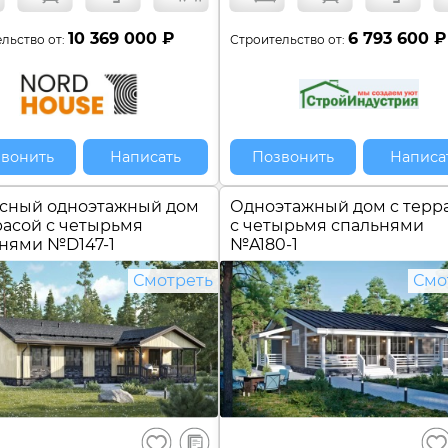
10 369 000 ₽
6 793 600 ₽
льство от:
Строительство от:
вонить
Написать
Позвонить
Написа
сный одноэтажный дом
Одноэтажный дом c терр
расой с четырьмя
с четырьмя спальнями
ьнями №
D147-1
№
A180-1
Смотреть
Смо
В
Сохранить
Сох