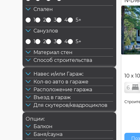
№
D16
Спален
1
2
3
4
5+
Санузлов
1
2
3
4
5+
Материал стен
Способ строительства
Навес и/или Гараж:
10 x 1
Кол-во авто в гараже
6
Расположение гаража
Въезд в гараж
Строите
Для скутеров/квадроциклов
Опции:
Балкон
Баня/сауна
Поз