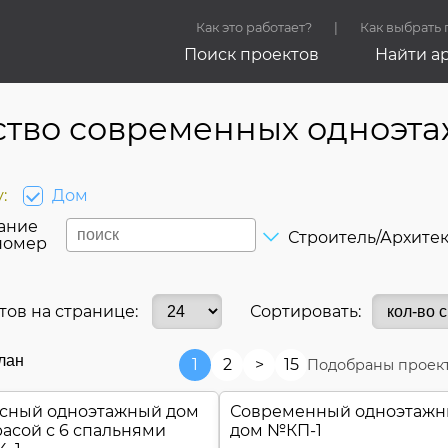
Как это работает?
Как выбрать
Поиск проектов
Найти а
ство современных одноэт
:
Дом
ание
Строитель/Архите
номер
тов на странице:
Сортировать:
лан
1
2
>
15
Подобраны проект
сный одноэтажный дом
Современный одноэтаж
расой с 6 спальнями
дом №
КП-1