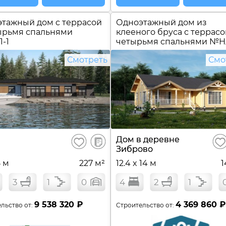
тажный дом c террасой
Одноэтажный дом из
ырьмя спальнями
клееного бруса c террасо
1-1
четырьмя спальнями №
Н
Смотреть
Смо
В
Дом в деревне
Сохранить
Сох
сравнение
Зиброво
5 м
227 м²
12.4 x 14 м
1
3
1
0
4
2
1
9 538 320 ₽
4 369 860 ₽
льство от:
Строительство от: