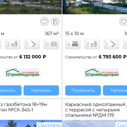
В
Сохранить
Сох
сравнение
0 м
167 м²
15 x 10 м
1
2
1
0
4
2
1
6 132 000 ₽
6 793 600 ₽
льство от:
Строительство от:
вонить
Написать
Позвонить
Написа
з газобетона 18×19м
Каркасный одноэтажный
тон №
СК-345-1
c террасой с четырьмя
спальнями №
ДМ-119
Смотреть
Смо