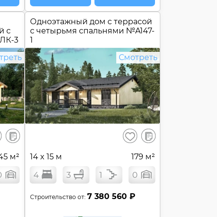
Одноэтажный дом c террасой
й с
с четырьмя спальнями №
A147-
ЛК-3
1
треть
Смотреть
В
В
ранить
Сохранить
сравнение
сравнение
45 м²
14 x 15 м
179 м²
0
4
3
1
0
7 380 560 ₽
Строительство от: