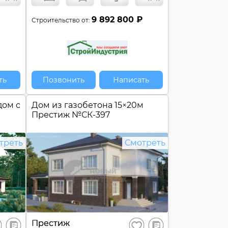
9 892 800 ₽
Строительство от:
ть
Позвонить
Написать
дом c
Дом из газобетона 15×20м
Престиж №
СК-397
треть
Смотреть
В
В
Престиж
ранить
Сохранить