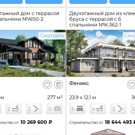
тажный дом c террасой
Двухэтажный дом из кле
пальнями №
A150-2
бруса c террасой с 6
спальнями №
K-362-1
Смотреть
Смо
В
Феникс
Сохранить
Сох
сравнение
 м
277 м²
23.9 x 12.1 м
3
2
2
0
6
4
2
10 269 600 ₽
18 644 493 
льство от:
Строительство от: