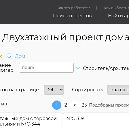
Как это работает?
Как выбрать
Поиск проектов
Найти а
Двухэтажный проект дом
:
Дом
ание
Строитель/Архите
номер
тов на странице:
Сортировать:
лан
1
2
>
25
Подобраны проект
тажный дом c террасой
№
С-319
пальнями №
С-344