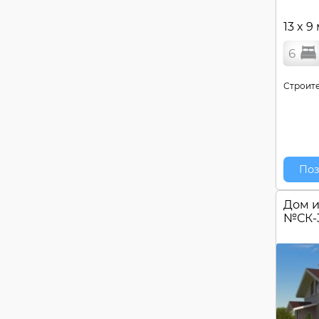
13 x 9
6
Строите
Поз
Дом и
№
СК-