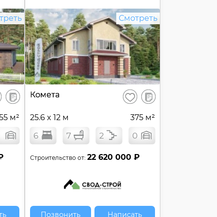
треть
Смотреть
В
В
Комета
ранить
Сохранить
сравнение
сравнение
55 м²
25.6 x 12 м
375 м²
6
7
2
0
₽
22 620 000 ₽
Строительство от:
ть
Позвонить
Написать