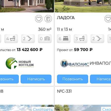
В
ЛАДОГА
Сохранить
Сох
сравнение
6 м
360 м²
11 x 13 м
1
4
2
0
6
3
2
1
13 422 600 ₽
59 700 ₽
льство от:
Проект от:
ИНВАПО
вонить
Написать
Позвонить
Написа
18
№
С-331
Смотреть
Смо