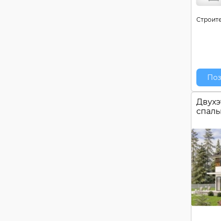
Строите
Поз
Двухэ
спал