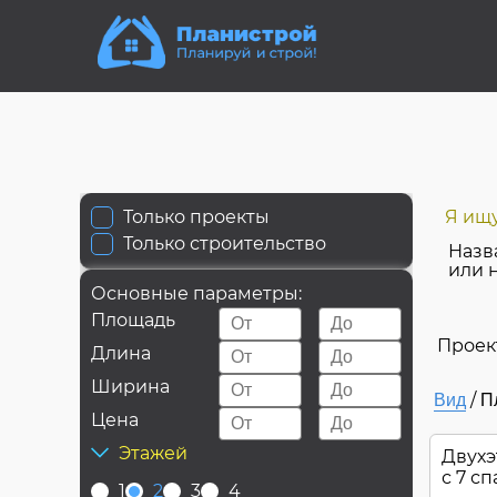
Только проекты
Я ищу
Только строительство
Назв
или 
Основные параметры:
Площадь
Проек
Длина
Ширина
/
Вид
П
Цена
Этажей
Двухэ
с 7 с
1
2
3
4