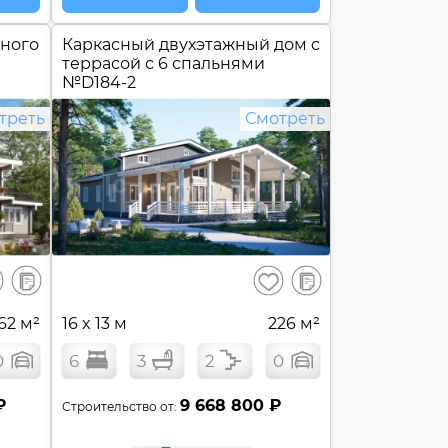
еного
Каркасный двухэтажный дом c
террасой с 6 спальнями
№
D184-2
треть
Смотреть
В
В
ранить
Сохранить
сравнение
сравнение
62 м²
16 x 13 м
226 м²
0
6
3
2
0
₽
9 668 800 ₽
Строительство от: