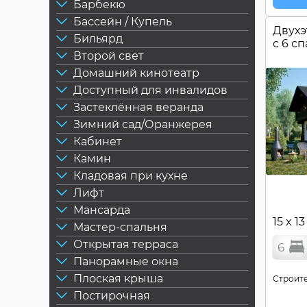
Барбекю
Бассейн / Купель
Двухэ
Бильярд
с 6 с
Второй свет
Домашний кинотеатр
Доступный для инвалидов
Застеклённая веранда
Зимний сад/Оранжерея
Кабинет
Камин
Кладовая при кухне
Лифт
Мансарда
15 x 13
Мастер-спальня
Открытая терраса
6
Панорамные окна
Плоская крыша
Строите
Постирочная