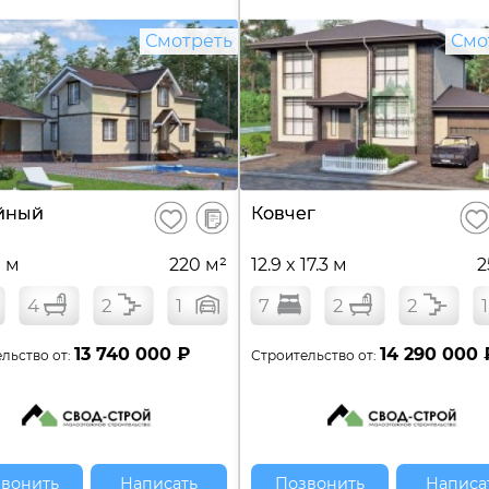
Смотреть
Смо
В
йный
Ковчег
Сохранить
Сох
сравнение
9 м
220 м²
12.9 x 17.3 м
2
4
2
1
7
2
2
1
13 740 000 ₽
14 290 000 
льство от:
Строительство от:
вонить
Написать
Позвонить
Написа