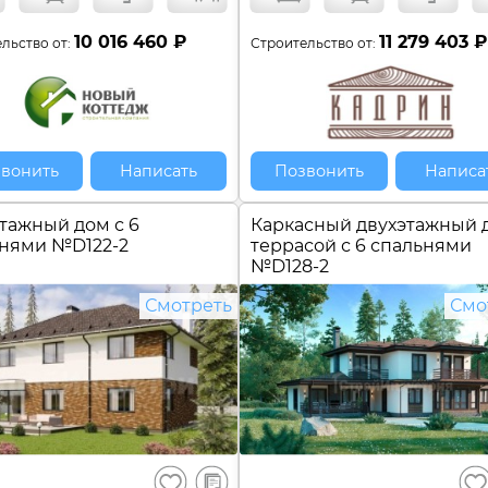
10 016 460 ₽
11 279 403 ₽
льство от:
Строительство от:
вонить
Написать
Позвонить
Написа
тажный дом с 6
Каркасный двухэтажный 
ьнями №
D122-2
террасой с 6 спальнями
№
D128-2
Смотреть
Смо
В
Сохранить
Сох