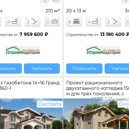
сравнение
 м
210 м²
20 x 13 м
3
4
2
0
6
4
2
7 959 600 ₽
13 190 400 
льство от:
Строительство от:
вонить
Написать
Позвонить
Написа
з газобетона 14×16 Гранд
Проект рационального
360-1
двухэтажного коттеджа 15
м для трёх поколений, с
подвалом №
СБ-149
Смотреть
Смо