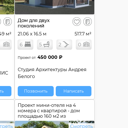
В
В
Дом для двух
ранить
Сохранить
сравнение
сравнение
поколений
49 м²
21.06 x 16.5 м
517.7 м²
6
5
2
0
450 000 ₽
Проект от:
Студия Архитектуры Андрея
ЛИС
Белого
ть
Позвонить
Написать
Проект мини-отеля на 4
номера с квартирой - дом
площадью 160 м2 из
газобетона с двухскатной
треть
Смотреть
крышей №
СБ-161