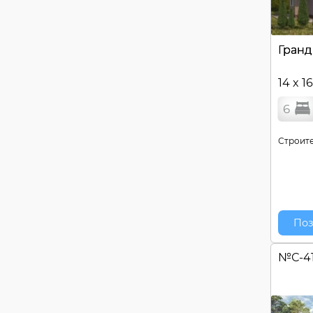
Гранд
14 x 1
6
Строите
Поз
№
С-4