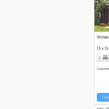
Успех
13 x 15
6
Строите
Поз