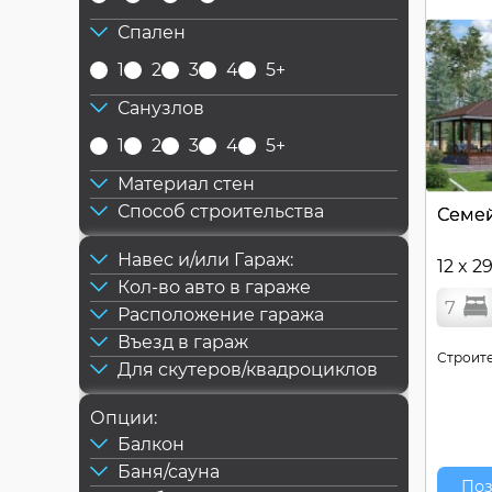
Спален
1
2
3
4
5+
Санузлов
1
2
3
4
5+
Материал стен
Способ строительства
Семе
Навес и/или Гараж:
12 x 2
Кол-во авто в гараже
7
Расположение гаража
Въезд в гараж
Строите
Для скутеров/квадроциклов
Опции:
Балкон
Баня/сауна
Поз