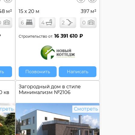
сравнение
сравнение
48 м²
15 x 20 м
397 м²
0
6
4
2
0
₽
16 391 610 ₽
Строительство от:
ть
Позвонить
Написать
Загородный дом в стиле
0 кв
Минимализм №
2106
треть
Смотреть