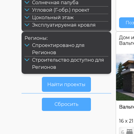
Солнечная палуба
Угловой (Г-обр.) проект
Цокольный этаж
Поз
Эксплуатируемая кровля
Дом и
Регионы:
Валь
Спроектировано для
Регионов
Строительство доступно для
Регионов
Сбросить
Вальт
16 x 2
6