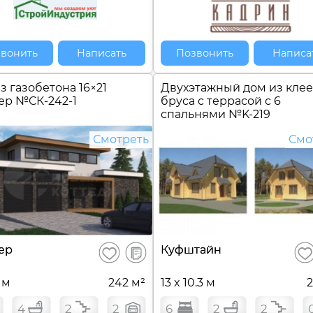
вонить
Написать
Позвонить
Написа
з газобетона 16×21
Двухэтажный дом из кле
тер №
СК-242-1
бруса c террасой с 6
спальнями №
K-219
Смотреть
Смо
В
ер
Куфштайн
Сохранить
Сох
сравнение
1 м
242 м²
13 x 10.3 м
2
4
2
2
6
2
2