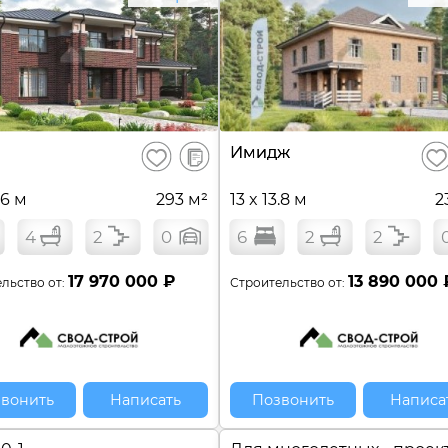
В
Имидж
Сохранить
Сох
сравнение
.6 м
293 м²
13 x 13.8 м
2
4
2
0
6
2
2
17 970 000 ₽
13 890 000 
льство от:
Строительство от:
вонить
Написать
Позвонить
Написа