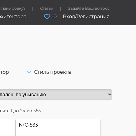
 планировку?
Статьи
Задайте Ваш вопрос
рхитектора
0
Вход/Регистрация
а
ктор
Стиль проекта
ы: с
1
до
24
из 585
№
С-533