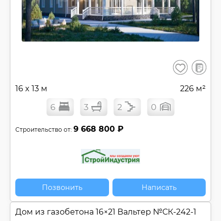
В
Сохранить
сравнен
16 x 13 м
226 м²
6
3
2
0
9 668 800 ₽
Строительство от:
Позвонить
Написать
Дом из газобетона 16×21 Вальтер №
СК-242-1