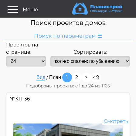
Меню
Поиск проектов домов
Поиск по параметрам ☰
Проектов на
Сохранить поиск
странице:
Сортировать:
Я ищу:
Название
/
1
2
>
49
Вид
План
или номер
Подобраны проекты: с
1
до
24
из 1165
Строитель/Архитектор
Стиль проекта
№
КП-36
Только проекты
Только строительство
Смотреть
Основные параметры:
Площадь