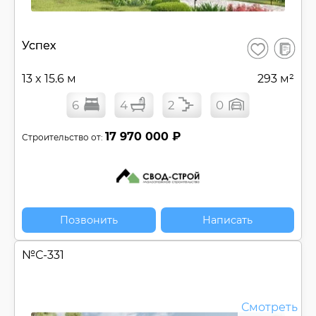
В
Успех
Сохранить
сравнен
13 x 15.6 м
293 м²
6
4
2
0
17 970 000 ₽
Строительство от:
Позвонить
Написать
№
С-331
Смотреть