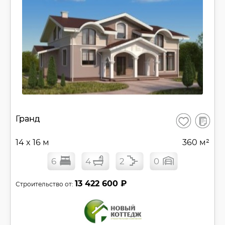
В
Гранд
Сохранить
сравнен
14 x 16 м
360 м²
6
4
2
0
13 422 600 ₽
Строительство от: