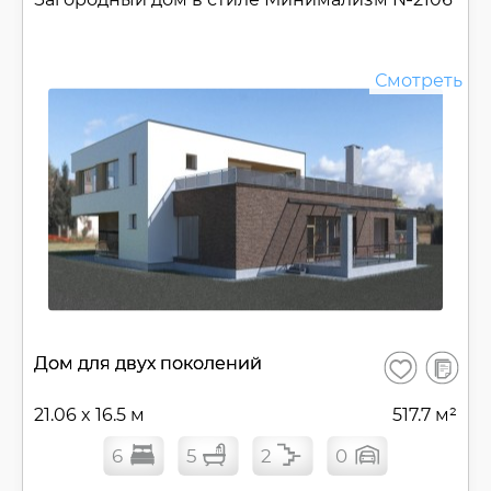
Смотреть
В
Дом для двух поколений
Сохранить
сравнен
21.06 x 16.5 м
517.7 м²
6
5
2
0