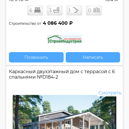
6
3
1
0
4 086 400 ₽
Строительство от:
Позвонить
Написать
Каркасный двухэтажный дом c террасой с 6
спальнями №
D184-2
Смотреть