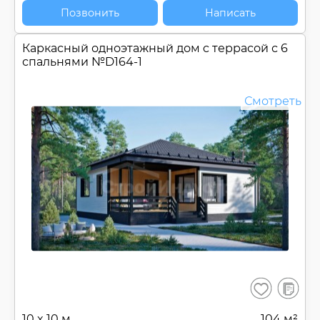
Позвонить
Написать
Каркасный одноэтажный дом c террасой с 6
спальнями №
D164-1
Смотреть
В
Сохранить
сравнен
10 x 10 м
104 м²