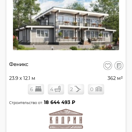
В
Феникс
Сохранить
сравнен
23.9 x 12.1 м
362 м²
6
4
2
0
18 644 493 ₽
Строительство от: