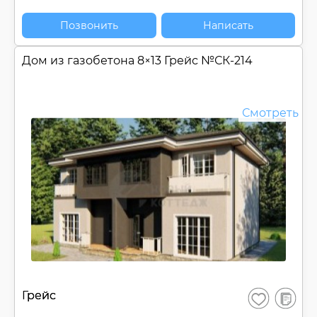
Позвонить
Написать
Дом из газобетона 8×13 Грейс №
СК-214
Смотреть
В
Грейс
Сохранить
сравнен