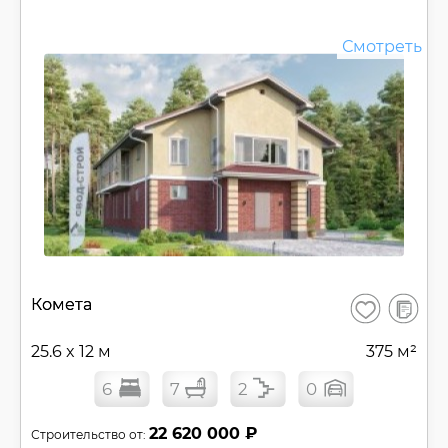
Смотреть
В
Комета
Сохранить
сравнен
25.6 x 12 м
375 м²
6
7
2
0
22 620 000 ₽
Строительство от: