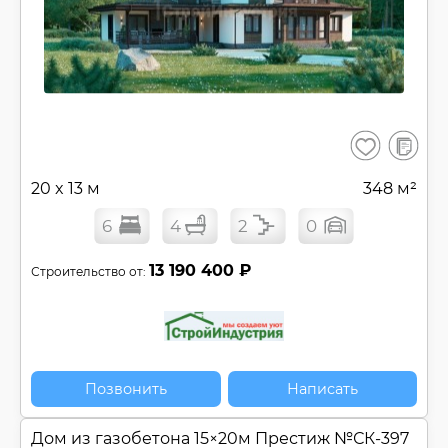
В
Сохранить
сравнен
20 x 13 м
348 м²
6
4
2
0
13 190 400 ₽
Строительство от:
Позвонить
Написать
Дом из газобетона 15×20м Престиж №
СК-397