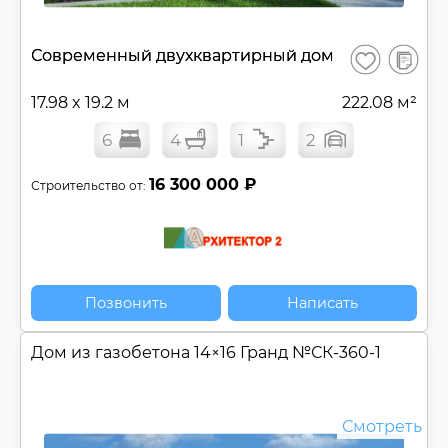
В
Современный двухквартирный дом
Сохранить
сравнен
17.98 x 19.2 м
222.08 м²
6
4
1
2
16 300 000 ₽
Строительство от:
Позвонить
Написать
Дом из газобетона 14×16 Гранд №
СК-360-1
Смотреть