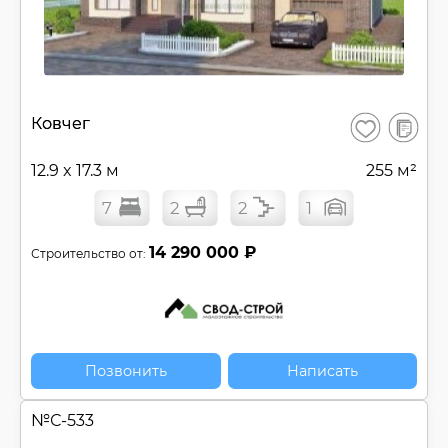
В
Ковчег
Сохранить
сравнен
12.9 x 17.3 м
255 м²
7
2
2
1
14 290 000 ₽
Строительство от:
Позвонить
Написать
№
С-533