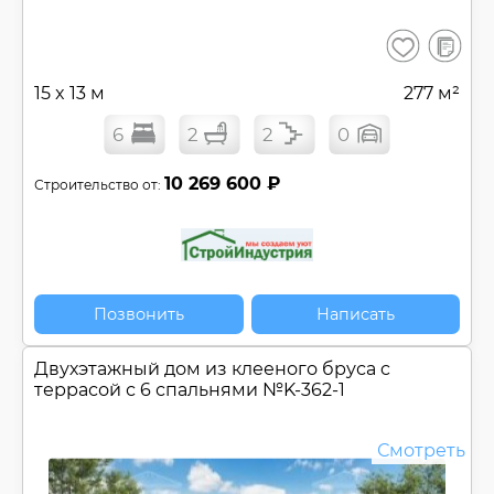
В
Сохранить
сравнен
15 x 13 м
277 м²
6
2
2
0
10 269 600 ₽
Строительство от:
Позвонить
Написать
Двухэтажный дом из клееного бруса c
террасой с 6 спальнями №
K-362-1
Смотреть