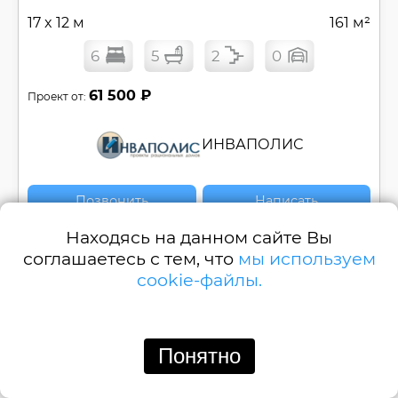
17 x 12 м
161 м²
6
5
2
0
61 500 ₽
Проект от:
ИНВАПОЛИС
Позвонить
Написать
Находясь на данном сайте Вы
№
С-310-1
соглашаетесь с тем, что
мы используем
cookie-файлы.
Смотреть
Понятно