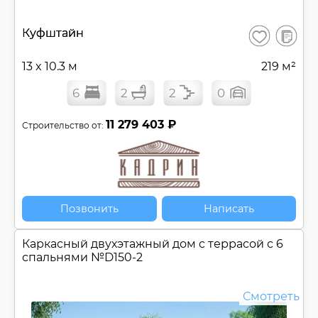
В
Куфштайн
Сохранить
сравнен
13 x 10.3 м
219 м²
6
2
2
0
11 279 403 ₽
Строительство от:
Позвонить
Написать
Каркасный двухэтажный дом c террасой с 6
спальнями №
D150-2
Смотреть