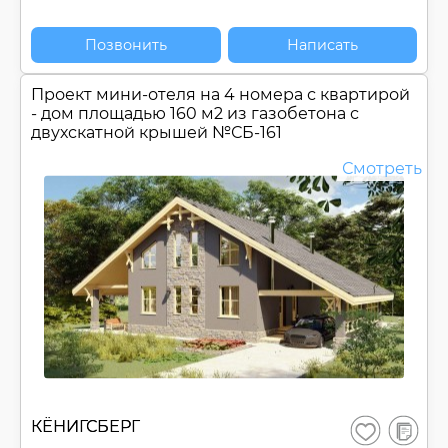
Позвонить
Написать
Проект мини-отеля на 4 номера с квартирой
- дом площадью 160 м2 из газобетона с
двухскатной крышей №
СБ-161
Смотреть
В
КЁНИГСБЕРГ
Сохранить
сравнен