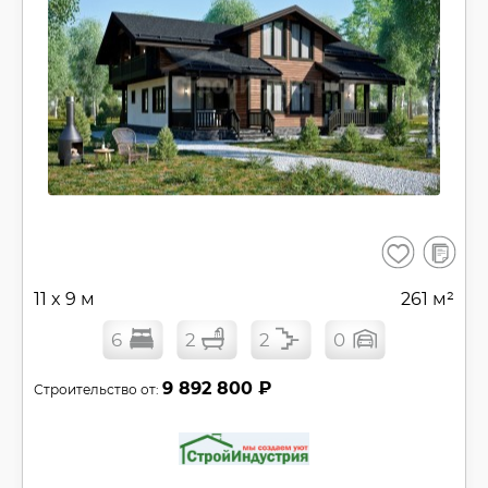
В
Сохранить
сравнен
11 x 9 м
261 м²
6
2
2
0
9 892 800 ₽
Строительство от: