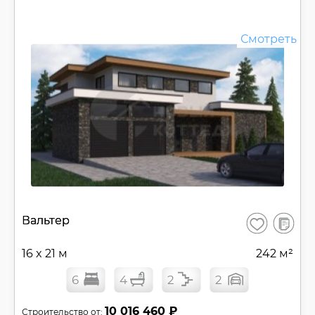
Смотреть
В
Вальтер
Сохранить
сравнен
16 x 21 м
242 м²
6
4
2
2
10 016 460 ₽
Строительство от: