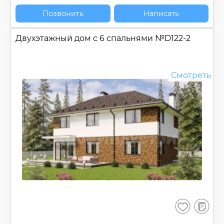
Позвонить
Написать
Двухэтажный дом с 6 спальнями №
D122-2
Смотреть
В
Сохранить
сравнен