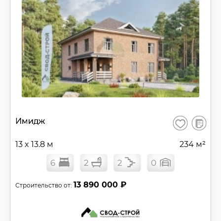
В
Имидж
Сохранить
сравнен
13 x 13.8 м
234 м²
6
2
2
0
13 890 000 ₽
Строительство от: