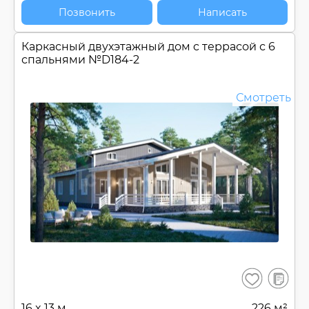
Позвонить
Написать
Каркасный двухэтажный дом c террасой с 6
спальнями №
D184-2
Смотреть
В
Сохранить
сравнен
16 x 13 м
226 м²