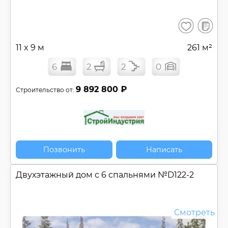
В
Сохранить
сравнен
11 x 9 м
261 м²
6
2
2
0
9 892 800 ₽
Строительство от:
Позвонить
Написать
Двухэтажный дом с 6 спальнями №
D122-2
Смотреть