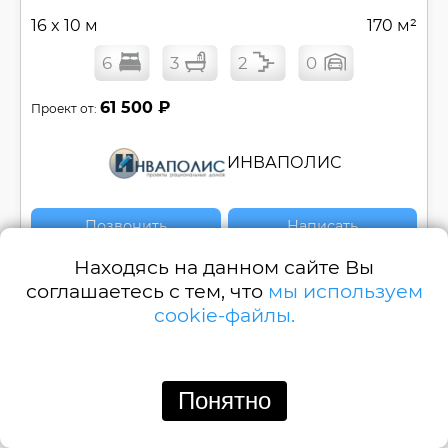
16 x 10 м
170 м²
6
3
2
0
61 500 ₽
Проект от:
ИНВАПОЛИС
Позвонить
Написать
Находясь на данном сайте Вы
Проект двухэтажного дома для многодетных -
соглашаетесь с тем, что
мы используем
170 кв м, шесть спален, свободная
cookie-файлы.
планировка №
ОМ-170-1
Смотреть
Понятно