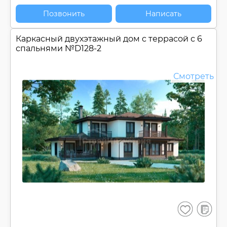
Позвонить
Написать
Каркасный двухэтажный дом c террасой с 6
спальнями №
D128-2
Смотреть
В
Сохранить
сравнен