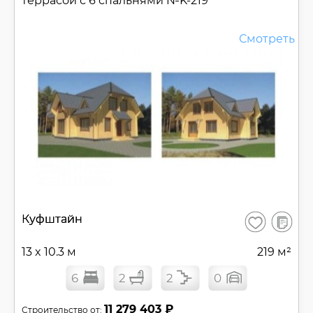
террасой с 6 спальнями №
K-219
Смотреть
В
Куфштайн
Сохранить
сравнен
13 x 10.3 м
219 м²
6
2
2
0
11 279 403 ₽
Строительство от: