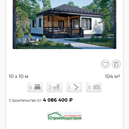
В
Сохранить
сравнен
10 x 10 м
104 м²
6
3
1
0
4 086 400 ₽
Строительство от: