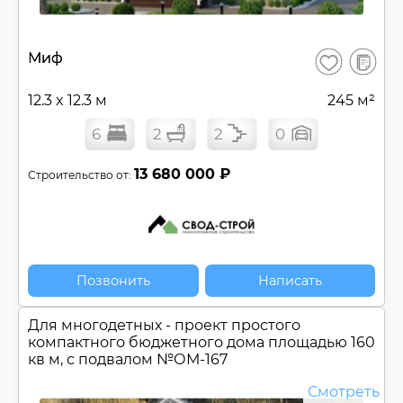
В
Миф
Сохранить
сравнен
12.3 x 12.3 м
245 м²
6
2
2
0
13 680 000 ₽
Строительство от:
Позвонить
Написать
Для многодетных - проект простого
компактного бюджетного дома площадью 160
кв м, с подвалом №
ОМ-167
Смотреть