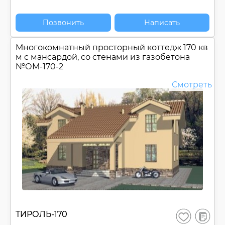
Позвонить
Написать
Многокомнатный просторный коттедж 170 кв
м с мансардой, со стенами из газобетона
№
ОМ-170-2
Смотреть
В
ТИРОЛЬ-170
Сохранить
сравнен