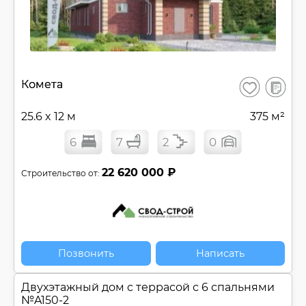
В
Комета
Сохранить
сравнен
25.6 x 12 м
375 м²
6
7
2
0
22 620 000 ₽
Строительство от:
Позвонить
Написать
Двухэтажный дом c террасой с 6 спальнями
№
A150-2