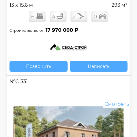
13 x 15.6 м
293 м²
6
4
2
0
17 970 000 ₽
Строительство от:
Позвонить
Написать
№
С-331
Смотреть