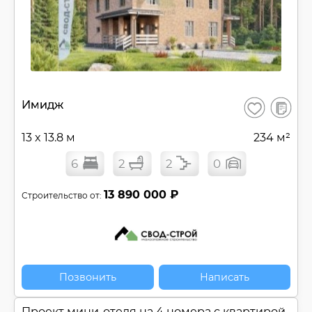
В
Имидж
Сохранить
сравнен
13 x 13.8 м
234 м²
6
2
2
0
13 890 000 ₽
Строительство от:
Позвонить
Написать
Проект мини-отеля на 4 номера с квартирой