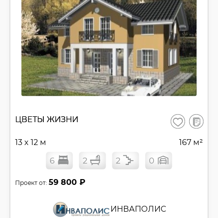
В
ЦВЕТЫ ЖИЗНИ
Сохранить
сравнен
13 x 12 м
167 м²
6
2
2
0
59 800 ₽
Проект от:
ИНВАПОЛИС