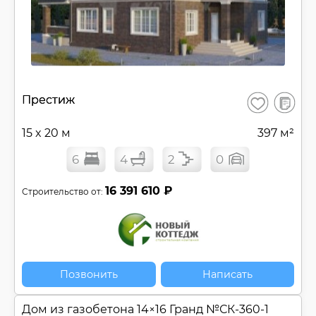
В
Престиж
Сохранить
сравнен
15 x 20 м
397 м²
6
4
2
0
16 391 610 ₽
Строительство от:
Позвонить
Написать
Дом из газобетона 14×16 Гранд №
СК-360-1