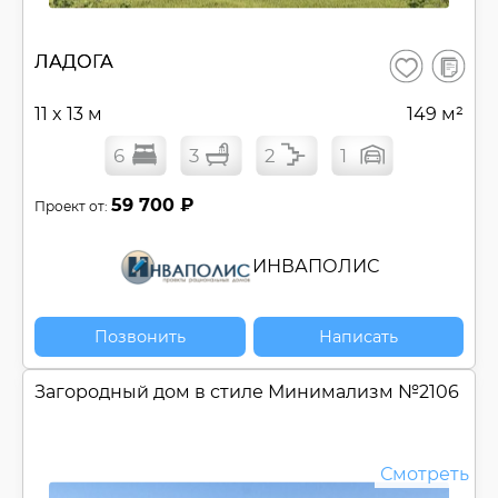
В
ЛАДОГА
Сохранить
сравнен
11 x 13 м
149 м²
6
3
2
1
59 700 ₽
Проект от:
ИНВАПОЛИС
Позвонить
Написать
Загородный дом в стиле Минимализм №
2106
Смотреть