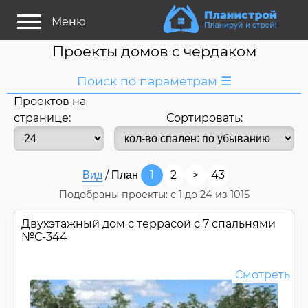
Меню
Проекты домов с чердаком
Поиск по параметрам ☰
Проектов на
Я ищу:
странице:
Сортировать:
Дом
Название
или номер
/
1
2
>
43
Вид
План
Строитель/Архитектор
Подобраны проекты: с
1
до
24
из 1015
Стиль проекта
Двухэтажный дом c террасой с 7 спальнями
Только проекты
Только строительство
№
С-344
Основные параметры:
Смотреть
Площадь
Длина