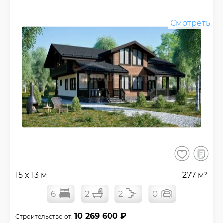
Смотреть
В
Сохранить
сравнен
15 x 13 м
277 м²
6
2
2
0
10 269 600 ₽
Строительство от: