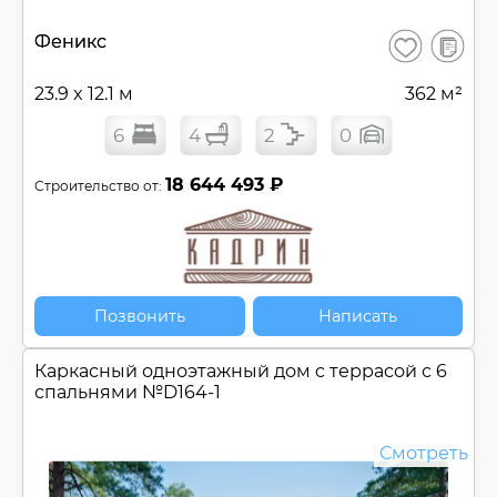
В
Феникс
Сохранить
сравнен
23.9 x 12.1 м
362 м²
6
4
2
0
18 644 493 ₽
Строительство от:
Позвонить
Написать
Каркасный одноэтажный дом c террасой с 6
спальнями №
D164-1
Смотреть