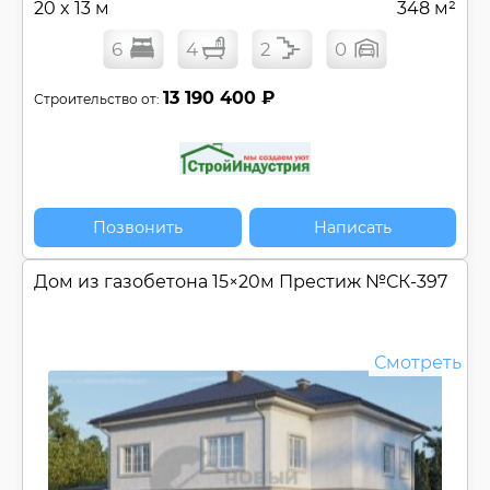
20 x 13 м
348 м²
6
4
2
0
13 190 400 ₽
Строительство от:
Позвонить
Написать
Дом из газобетона 15×20м Престиж №
СК-397
Смотреть