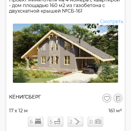
- дом площадью 160 м2 из газобетона с
двухскатной крышей №
СБ-161
Смотреть
В
КЁНИГСБЕРГ
Сохранить
сравнен
17 x 12 м
161 м²
6
5
2
0