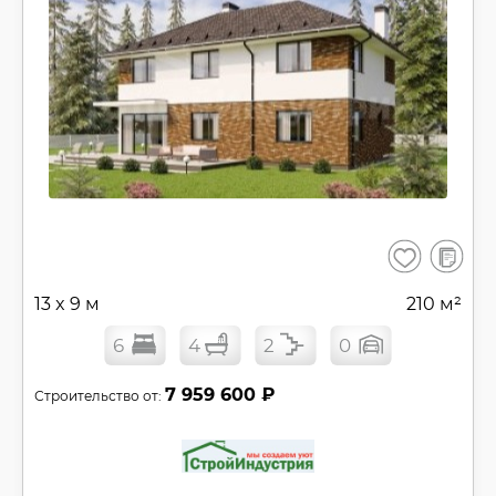
В
Сохранить
сравнен
13 x 9 м
210 м²
6
4
2
0
7 959 600 ₽
Строительство от: