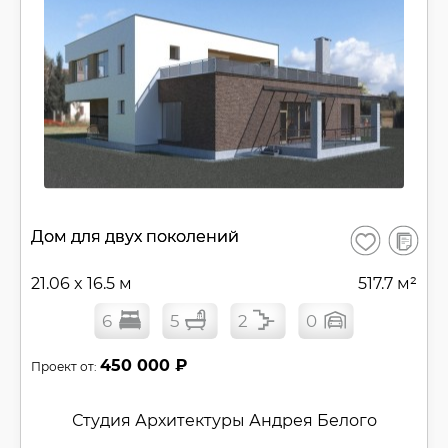
В
Дом для двух поколений
Сохранить
сравнен
21.06 x 16.5 м
517.7 м²
6
5
2
0
450 000 ₽
Проект от:
Студия Архитектуры Андрея Белого