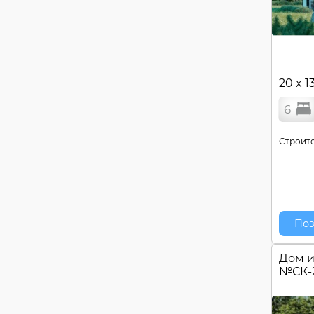
20 x 1
6
Строите
Поз
Дом и
№
СК-