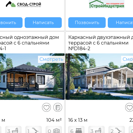
вонить
Написать
Позвонить
Написа
сный одноэтажный дом
Каркасный двухэтажный 
расой с 6 спальнями
террасой с 6 спальнями
4-1
№
D184-2
Смотреть
Смо
В
Сохранить
Сох
сравнение
0 м
104 м²
16 x 13 м
2
3
1
0
6
3
2