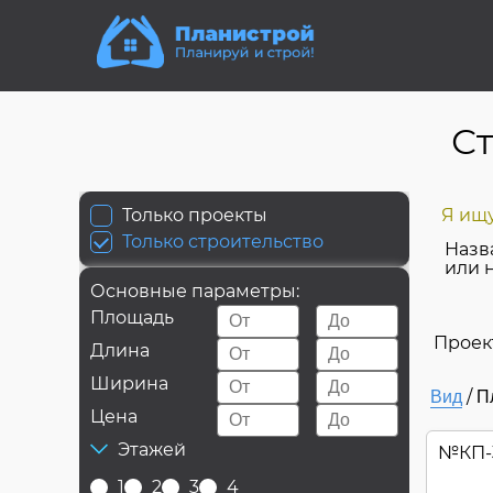
Ст
Только проекты
Я ищу
Только строительство
Назв
или 
Основные параметры:
Площадь
Проек
Длина
Ширина
/
Вид
П
Цена
Этажей
№
КП-
1
2
3
4