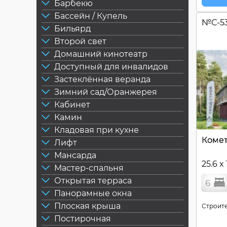
Барбекю
Бассейн / Купель
№
С-5
Бильярд
Второй свет
Домашний кинотеатр
Доступный для инвалидов
Застеклённая веранда
Зимний сад/Оранжерея
Кабинет
Камин
Кладовая при кухне
Коме
Лифт
Мансарда
25.6 x
Мастер-спальня
Открытая терраса
6
Панорамные окна
Плоская крыша
Строите
Постирочная