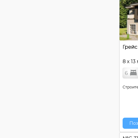
Грейс
8 x 13
6
Строите
Поз