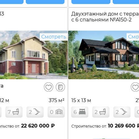
33
Двухэтажный дом c терр
с 6 спальнями №
A150-2
Смотреть
Смо
В
та
Сохранить
Сох
сравнение
 12 м
375 м²
15 x 13 м
2
7
2
0
6
2
2
22 620 000 ₽
10 269 600 
льство от:
Строительство от: