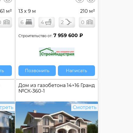
сравнение
сравнение
61 м²
13 x 9 м
210 м²
0
6
4
2
0
₽
7 959 600 ₽
Строительство от:
ть
Позвонить
Написать
м
Дом из газобетона 14×16 Гранд
№
СК-360-1
треть
Смотреть