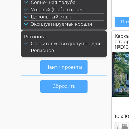
Солнечная палуба
Угловой (Г-обр.) проект
Цокольный этаж
Поз
Эксплуатируемая кровля
Карка
Регионы:
c тер
Строительство доступно для
№
D16
Регионов
Сбросить
10 x 1
6