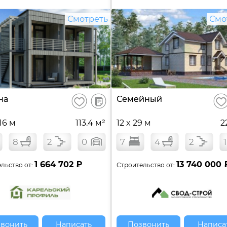
Смотреть
Смо
В
на
Семейный
Сохранить
Сох
сравнение
 16 м
113.4 м²
12 x 29 м
2
8
2
0
7
4
2
1
1 664 702 ₽
13 740 000 
льство от:
Строительство от:
вонить
Написать
Позвонить
Написа