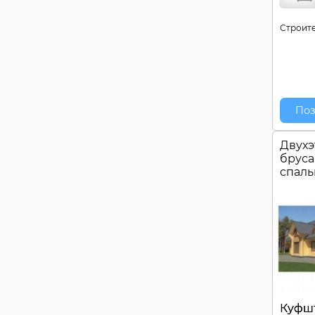
Строите
Поз
Двухэ
бруса
спал
Куфш