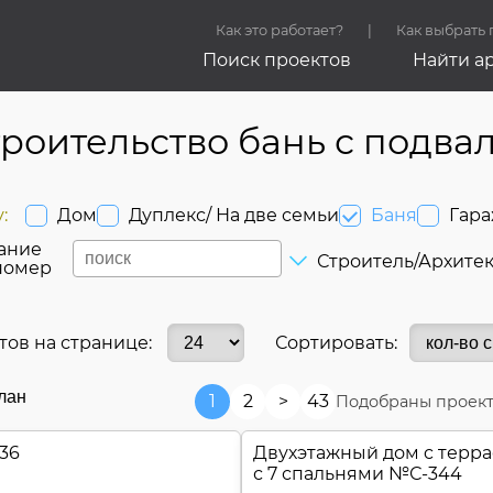
Как это работает?
Как выбрать
Поиск проектов
Найти а
роительство бань с подва
:
Дом
Дуплекс/ На две семьи
Баня
Гар
ание
Строитель/Архите
номер
тов на странице:
Сортировать:
лан
1
2
>
43
Подобраны проект
36
Двухэтажный дом c терр
с 7 спальнями №
С-344