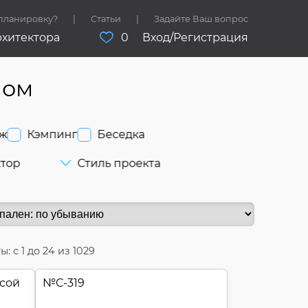
 планировку?
Статьи
Задайте Ваш вопрос
рхитектора
0
Вход/Регистрация
лом
аж
Кэмпинг
Беседка
ктор
Стиль проекта
ы: с
1
до
24
из 1029
асой
№
С-319