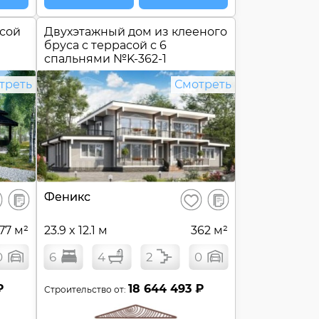
асой
Двухэтажный дом из клееного
бруса c террасой с 6
спальнями №
K-362-1
треть
Смотреть
В
В
Феникс
ранить
Сохранить
сравнение
сравнение
77 м²
23.9 x 12.1 м
362 м²
0
6
4
2
0
₽
18 644 493 ₽
Строительство от: