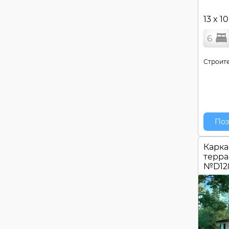
13 x 10
6
Строите
Поз
Карка
терра
№
D12