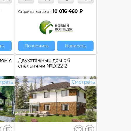
₽
10 016 460 ₽
Строительство от:
ть
Позвонить
Написать
дом c
Двухэтажный дом с 6
спальнями №
D122-2
треть
Смотреть
В
В
ранить
Сохранить