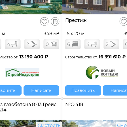
В
Престиж
Сохранить
Сох
сравнение
3 м
348 м²
15 x 20 м
3
4
2
0
6
4
2
13 190 400 ₽
16 391 610 ₽
льство от:
Строительство от:
вонить
Написать
Позвонить
Написа
з газобетона 8×13 Грейс
№
С-418
214
Смотреть
Смо