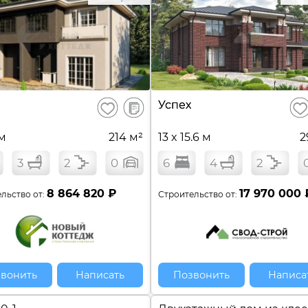
В
Успех
Сохранить
Сох
сравнение
 м
214 м²
13 x 15.6 м
2
3
2
0
6
4
2
8 864 820 ₽
17 970 000 
льство от:
Строительство от:
вонить
Написать
Позвонить
Написа