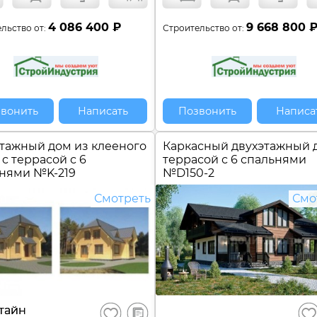
4 086 400 ₽
9 668 800 
льство от:
Строительство от:
вонить
Написать
Позвонить
Написа
тажный дом из клееного
Каркасный двухэтажный 
 c террасой с 6
террасой с 6 спальнями
ьнями №
K-219
№
D150-2
Смотреть
Смо
В
тайн
Сохранить
Сох