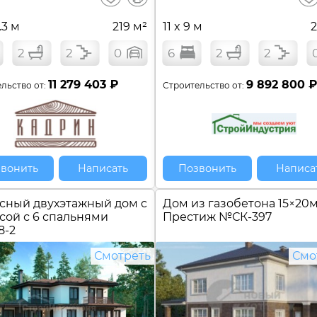
сравнение
.3 м
219 м²
11 x 9 м
2
2
2
0
6
2
2
11 279 403 ₽
9 892 800 
льство от:
Строительство от:
вонить
Написать
Позвонить
Написа
сный двухэтажный дом c
Дом из газобетона 15×20
сой с 6 спальнями
Престиж №
СК-397
8-2
Смотреть
Смо