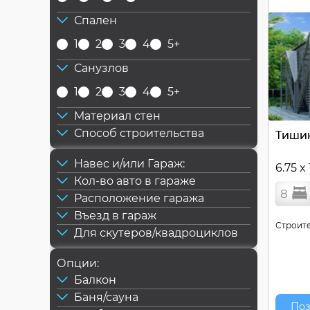
Спален
1
2
3
4
5+
Санузлов
1
2
3
4
5+
Материал стен
Способ строительства
Тиши
Навес и/или Гараж:
6.75 x
Кол-во авто в гараже
8
Расположение гаража
Въезд в гараж
Строите
Для скутеров/квадроциклов
Опции:
Балкон
Баня/сауна
Поз