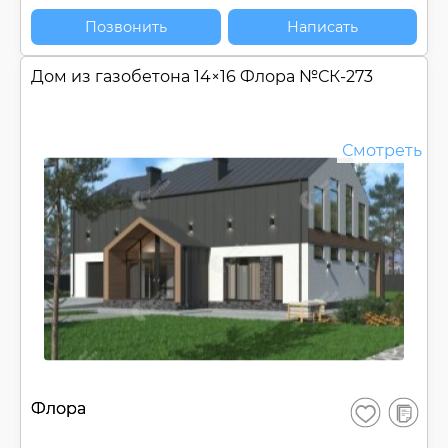
Позвонить
Написать
Дом из газобетона 14×16 Флора №
СК-273
Смотреть
В
Флора
Сохранить
сравнен