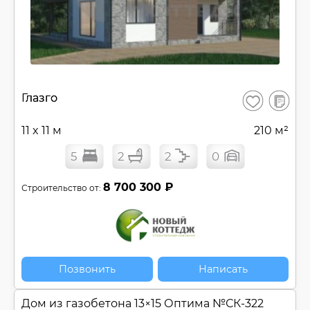
В
Глазго
Сохранить
сравнен
11 x 11 м
210 м²
5
2
2
0
8 700 300 ₽
Строительство от:
Позвонить
Написать
Дом из газобетона 13×15 Оптима №
СК-322