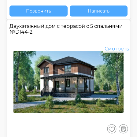
Позвонить
Написать
Двухэтажный дом c террасой с 5 спальнями
№
D144-2
Смотреть
В
Сохранить
сравнен