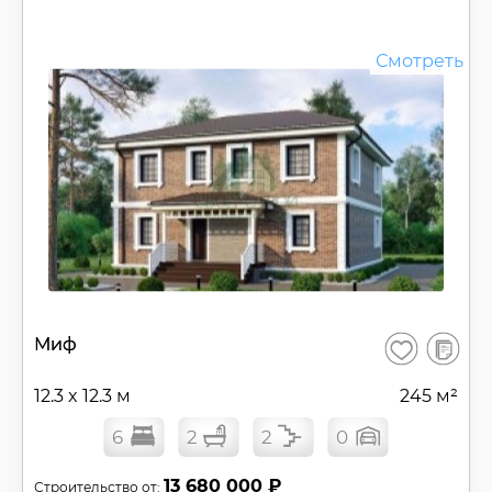
Смотреть
В
Миф
Сохранить
сравнен
12.3 x 12.3 м
245 м²
6
2
2
0
13 680 000 ₽
Строительство от: