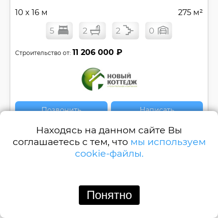
10 x 16 м
275 м²
5
2
2
0
11 206 000 ₽
Строительство от:
Позвонить
Написать
Находясь на данном сайте Вы
Дом из газобетона 14×16 Ричмонд №
СК-360
соглашаетесь с тем, что
мы используем
cookie-файлы.
Смотреть
Понятно