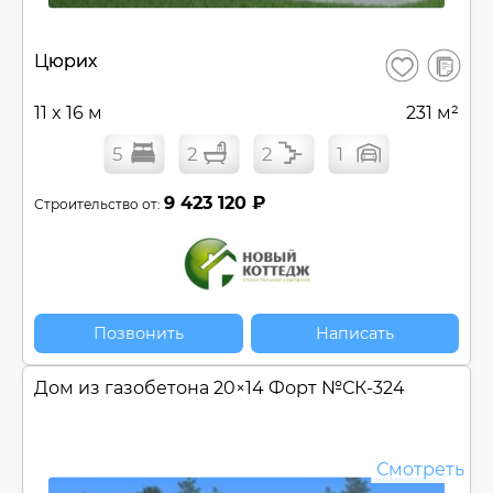
В
Цюрих
Сохранить
сравнен
11 x 16 м
231 м²
5
2
2
1
9 423 120 ₽
Строительство от:
Позвонить
Написать
Дом из газобетона 20×14 Форт №
СК-324
Смотреть