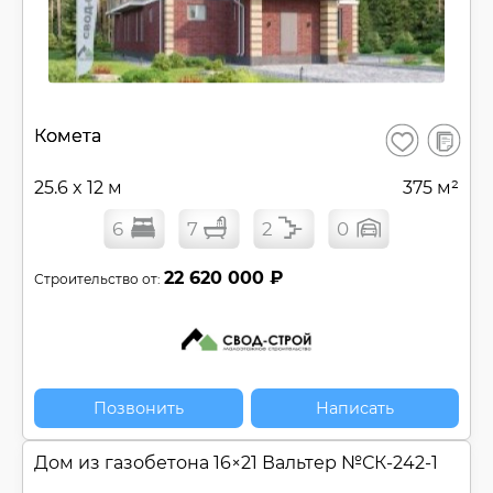
В
Комета
Сохранить
сравнен
25.6 x 12 м
375 м²
6
7
2
0
22 620 000 ₽
Строительство от:
Позвонить
Написать
Дом из газобетона 16×21 Вальтер №
СК-242-1