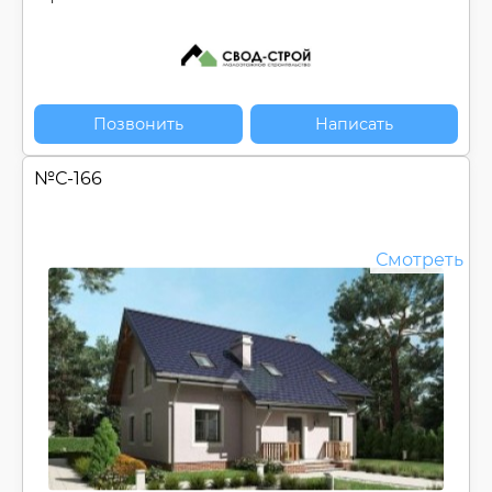
Позвонить
Написать
№
С-166
Смотреть