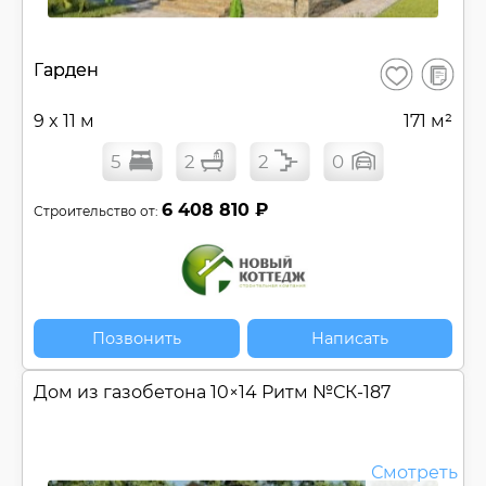
В
Гарден
Сохранить
сравнен
9 x 11 м
171 м²
5
2
2
0
6 408 810 ₽
Строительство от:
Позвонить
Написать
Дом из газобетона 10×14 Ритм №
СК-187
Смотреть