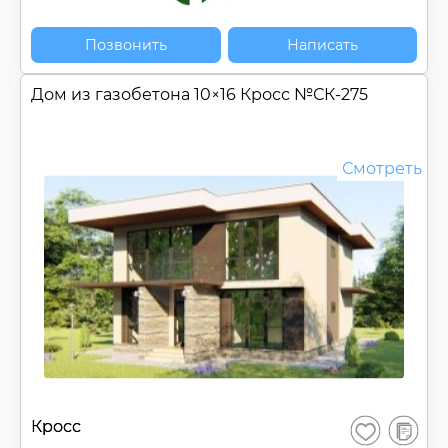
Позвонить
Написать
Дом из газобетона 10×16 Кросс №
СК-275
Смотреть
В
Кросс
Сохранить
сравнен