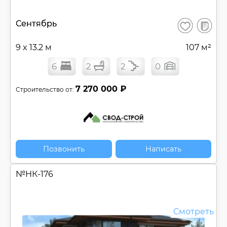
В
Сентябрь
Сохранить
сравнен
9 x 13.2 м
107 м²
6
2
2
0
7 270 000 ₽
Строительство от:
Позвонить
Написать
№
НК-176
Смотреть