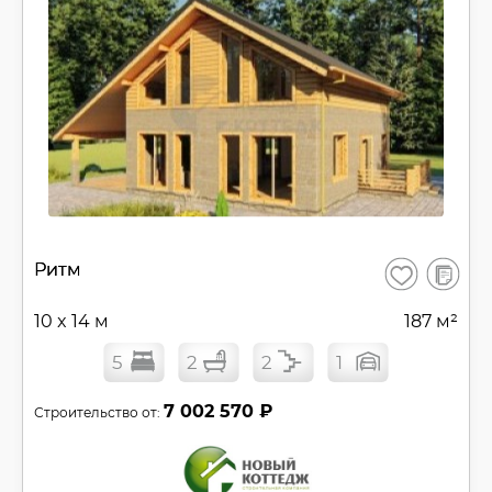
В
Ритм
Сохранить
сравнен
10 x 14 м
187 м²
5
2
2
1
7 002 570 ₽
Строительство от: