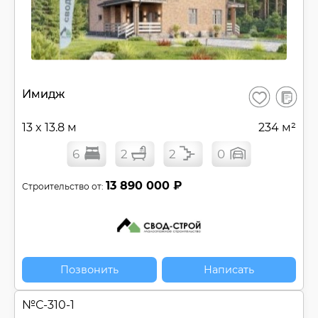
В
Имидж
Сохранить
сравнен
13 x 13.8 м
234 м²
6
2
2
0
13 890 000 ₽
Строительство от:
Позвонить
Написать
№
С-310-1