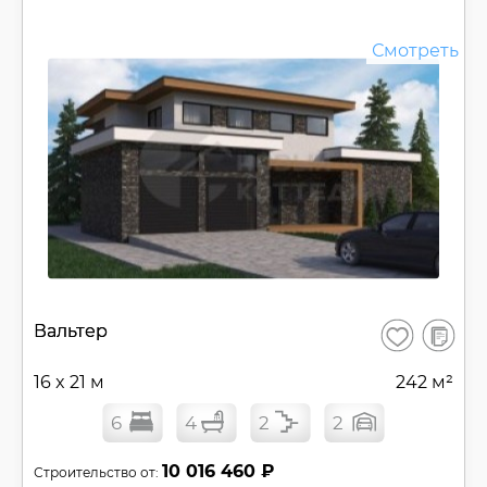
Смотреть
В
Вальтер
Сохранить
сравнен
16 x 21 м
242 м²
6
4
2
2
10 016 460 ₽
Строительство от: