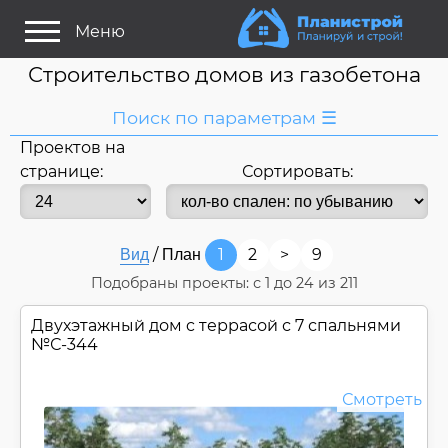
Меню
Строительство домов из газобетона
Поиск по параметрам ☰
Проектов на
Я ищу:
странице:
Сортировать:
Дом
Название
или номер
/
1
2
>
9
Вид
План
Строитель/Архитектор
Подобраны проекты: с
1
до
24
из 211
Стиль проекта
Двухэтажный дом c террасой с 7 спальнями
Только проекты
Только строительство
№
С-344
Основные параметры:
Смотреть
Площадь
Длина