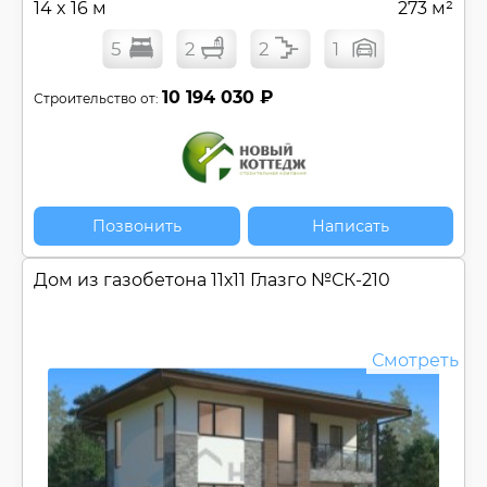
14 x 16 м
273 м²
5
2
2
1
10 194 030 ₽
Строительство от:
Позвонить
Написать
Дом из газобетона 11х11 Глазго №
СК-210
Смотреть