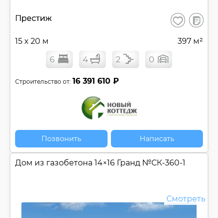
В
Престиж
Сохранить
сравнен
15 x 20 м
397 м²
6
4
2
0
16 391 610 ₽
Строительство от:
Позвонить
Написать
Дом из газобетона 14×16 Гранд №
СК-360-1
Смотреть