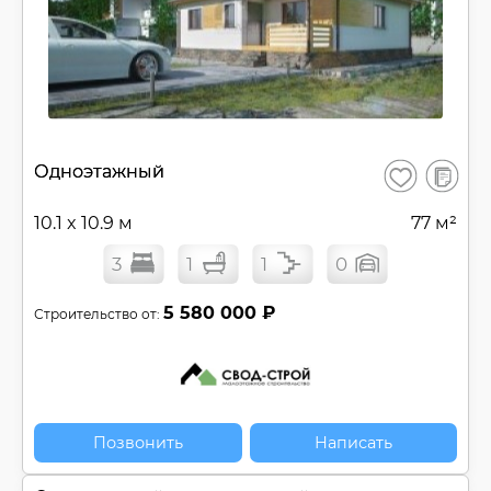
В
Одноэтажный
Сохранить
сравнен
10.1 x 10.9 м
77 м²
3
1
1
0
5 580 000 ₽
Строительство от:
Позвонить
Написать