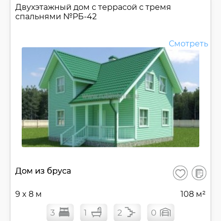
Двухэтажный дом c террасой с тремя
спальнями №
РБ-42
Смотреть
В
Дом из бруса
Сохранить
сравнен
9 x 8 м
108 м²
3
1
2
0