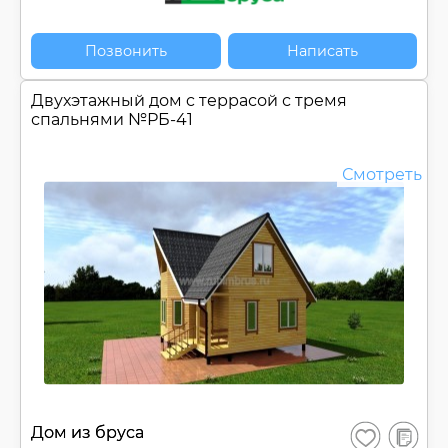
Позвонить
Написать
Двухэтажный дом c террасой с тремя
спальнями №
РБ-41
Смотреть
В
Дом из бруса
Сохранить
сравнен