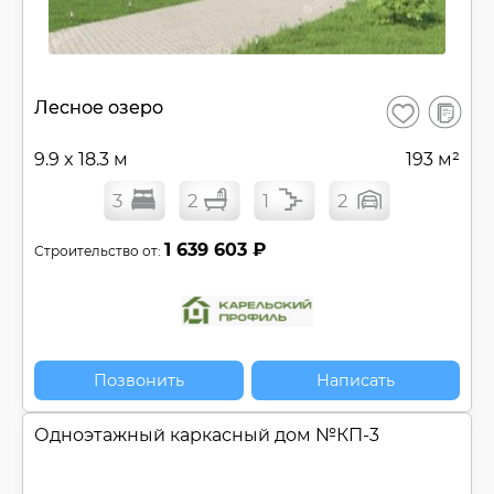
В
Лесное озеро
Сохранить
сравнен
9.9 x 18.3 м
193 м²
3
2
1
2
1 639 603 ₽
Строительство от:
Позвонить
Написать
Одноэтажный каркасный дом №
КП-3