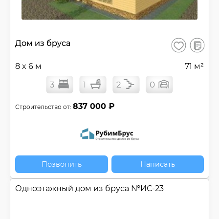
В
Дом из бруса
Сохранить
сравнен
8 x 6 м
71 м²
3
1
2
0
837 000 ₽
Строительство от:
Позвонить
Написать
Одноэтажный дом из бруса №
ИС-23