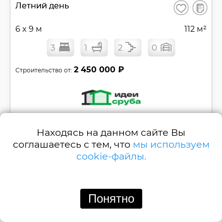
В
Летний день
Сохранить
сравнен
6 x 9 м
112 м²
3
1
2
0
2 450 000 ₽
Строительство от:
Позвонить
Написать
Находясь на данном сайте Вы
соглашаетесь с тем, что
мы используем
Одноэтажный каркасный дом №
КП-4
cookie-файлы.
Смотреть
Понятно