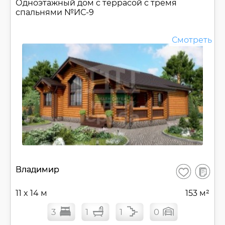
Одноэтажный дом c террасой с тремя
спальнями №
ИС-9
Смотреть
В
Владимир
Сохранить
сравнен
11 x 14 м
153 м²
3
1
1
0