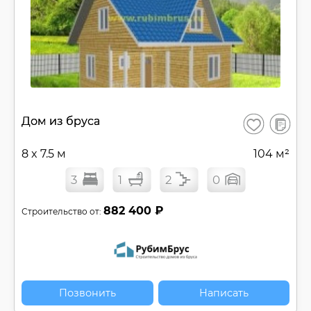
В
Дом из бруса
Сохранить
сравнен
8 x 7.5 м
104 м²
3
1
2
0
882 400 ₽
Строительство от:
Позвонить
Написать