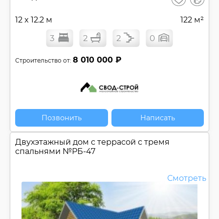
сравнен
12 x 12.2 м
122 м²
3
2
2
0
8 010 000 ₽
Строительство от:
Позвонить
Написать
Двухэтажный дом c террасой с тремя
спальнями №
РБ-47
Смотреть