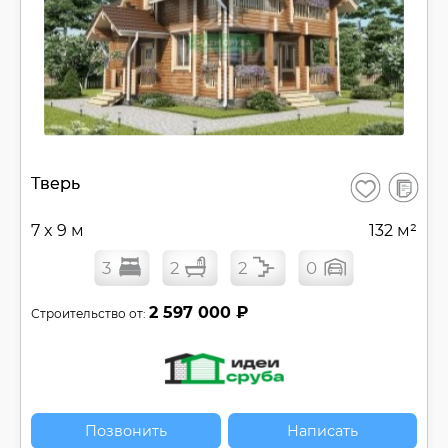
В
Тверь
Сохранить
сравнен
7 x 9 м
132 м²
3
2
2
0
2 597 000 ₽
Строительство от:
Позвонить
Написать