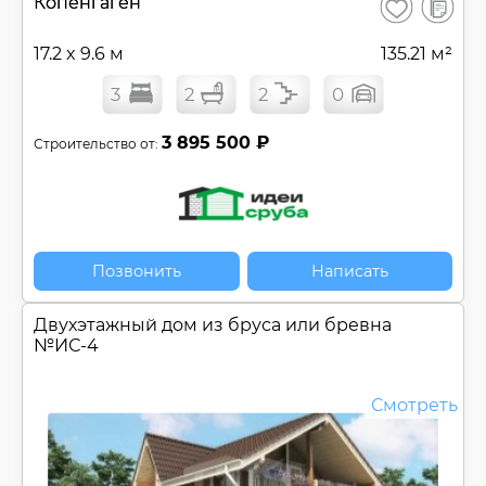
В
Копенгаген
Сохранить
сравнен
17.2 x 9.6 м
135.21 м²
3
2
2
0
3 895 500 ₽
Строительство от:
Позвонить
Написать
Двухэтажный дом из бруса или бревна
№
ИС-4
Смотреть