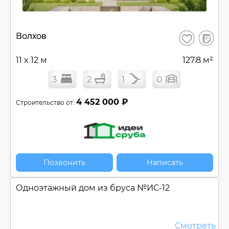
В
Волхов
Сохранить
сравнен
11 x 12 м
127.8 м²
3
2
1
0
4 452 000 ₽
Строительство от:
Позвонить
Написать
Одноэтажный дом из бруса №
ИС-12
Смотреть