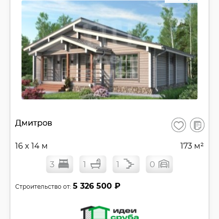
В
Дмитров
Сохранить
сравнен
16 x 14 м
173 м²
3
1
1
0
5 326 500 ₽
Строительство от: