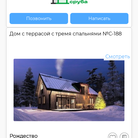
Позвонить
Написать
Дом c террасой с тремя спальнями №
С-188
Смотреть
В
Рождество
Сохранить