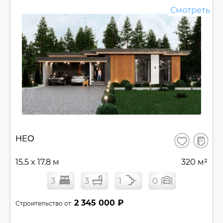
Смотреть
В
НЕО
Сохранить
сравнен
15.5 x 17.8 м
320 м²
3
3
1
0
2 345 000 ₽
Строительство от: