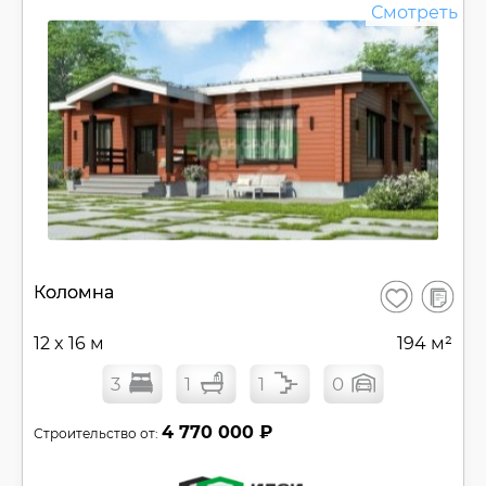
Смотреть
В
Коломна
Сохранить
сравнен
12 x 16 м
194 м²
3
1
1
0
4 770 000 ₽
Строительство от: