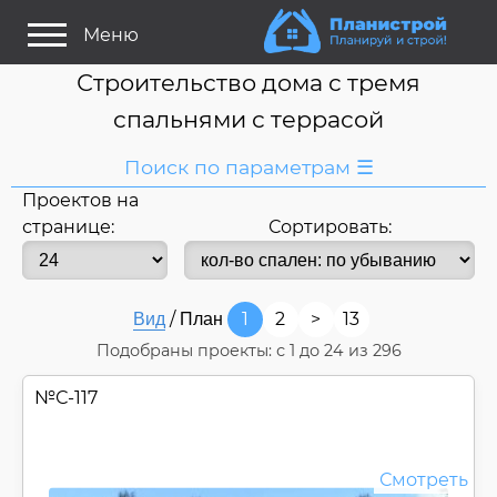
Меню
Строительство дома с тремя
спальнями с террасой
Поиск по параметрам ☰
Проектов на
Я ищу:
странице:
Сортировать:
Дом
Название
или номер
/
1
2
>
13
Вид
План
Строитель/Архитектор
Подобраны проекты: с
1
до
24
из 296
Стиль проекта
№
С-117
Только проекты
Только строительство
Основные параметры:
Смотреть
Площадь