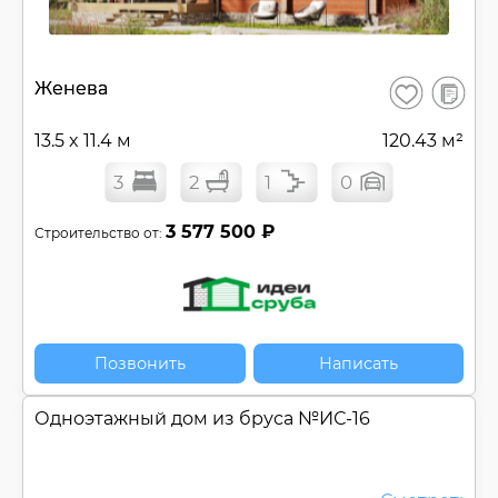
В
Женева
Сохранить
сравнен
13.5 x 11.4 м
120.43 м²
3
2
1
0
3 577 500 ₽
Строительство от:
Позвонить
Написать
Одноэтажный дом из бруса №
ИС-16