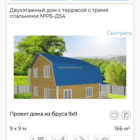
Двухэтажный дом c террасой с тремя
спальнями №
РБ-Д54
Смотреть
В
Проект дома из бруса 9х9
Сохранить
сравнен
9 x 9 м
166 м²