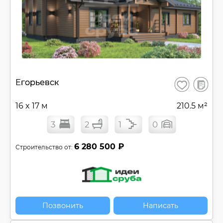
В
Егорьевск
Сохранить
сравнен
16 x 17 м
210.5 м²
3
2
1
0
6 280 500 ₽
Строительство от:
Позвонить
Написать