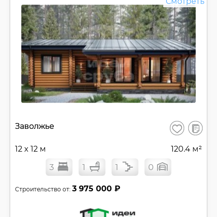
Смотреть
В
Заволжье
Сохранить
сравнен
12 x 12 м
120.4 м²
3
1
1
0
3 975 000 ₽
Строительство от: