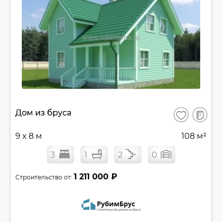
В
Дом из бруса
Сохранить
сравнен
9 x 8 м
108 м²
3
1
2
0
1 211 000 ₽
Строительство от: