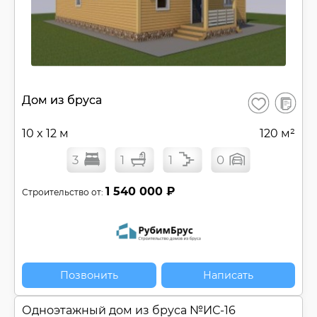
В
Дом из бруса
Сохранить
сравнен
10 x 12 м
120 м²
3
1
1
0
1 540 000 ₽
Строительство от:
Позвонить
Написать
Одноэтажный дом из бруса №
ИС-16