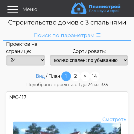
Меню
Строительство домов с 3 спальнями
Поиск по параметрам ☰
Проектов на
Я ищу:
странице:
Сортировать:
Дом
Название
или номер
/
1
2
>
14
Вид
План
Строитель/Архитектор
Подобраны проекты: с
1
до
24
из 335
Стиль проекта
№
С-117
Только проекты
Только строительство
Основные параметры:
Смотреть
Площадь
Длина