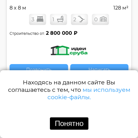
8 x 8 м
128 м²
3
1
2
0
2 800 000 ₽
Строительство от:
Позвонить
Написать
Находясь на данном сайте Вы
Двухэтажный дом c террасой с тремя
соглашаетесь с тем, что
мы используем
спальнями №
РБ-Д54
cookie-файлы.
Смотреть
Понятно