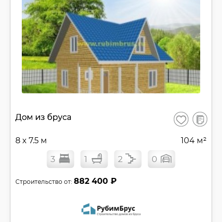
В
Дом из бруса
Сохранить
сравнен
8 x 7.5 м
104 м²
3
1
2
0
882 400 ₽
Строительство от: