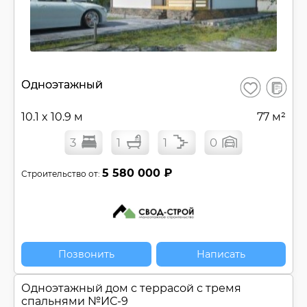
В
Одноэтажный
Сохранить
сравнен
10.1 x 10.9 м
77 м²
3
1
1
0
5 580 000 ₽
Строительство от:
Позвонить
Написать
Одноэтажный дом c террасой с тремя
спальнями №
ИС-9