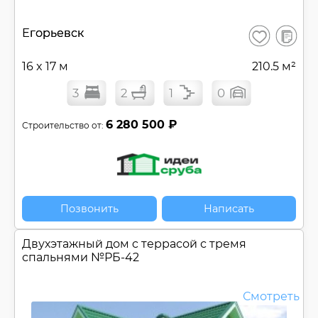
В
Егорьевск
Сохранить
сравнен
16 x 17 м
210.5 м²
3
2
1
0
6 280 500 ₽
Строительство от:
Позвонить
Написать
Двухэтажный дом c террасой с тремя
спальнями №
РБ-42
Смотреть