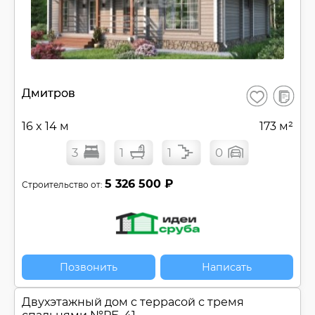
В
Дмитров
Сохранить
сравнен
16 x 14 м
173 м²
3
1
1
0
5 326 500 ₽
Строительство от:
Позвонить
Написать
Двухэтажный дом c террасой с тремя