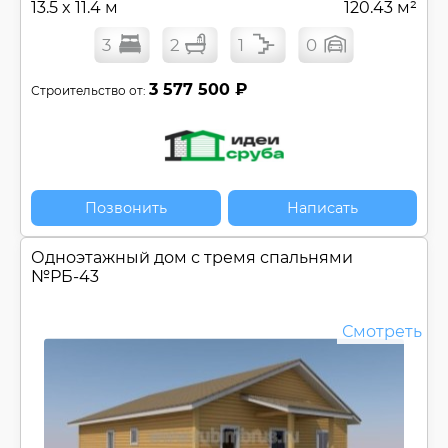
13.5 x 11.4 м
120.43 м²
3
2
1
0
3 577 500 ₽
Строительство от:
Позвонить
Написать
Одноэтажный дом с тремя спальнями
№
РБ-43
Смотреть