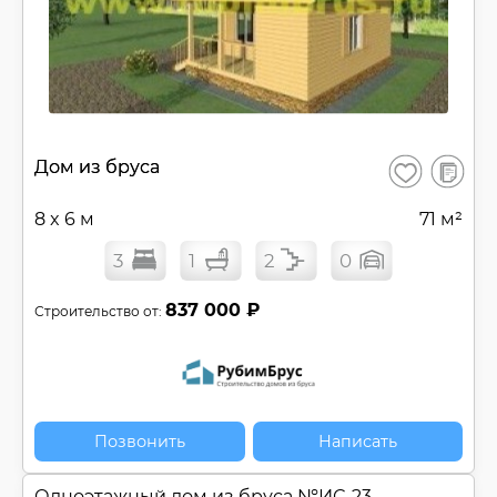
В
Дом из бруса
Сохранить
сравнен
8 x 6 м
71 м²
3
1
2
0
837 000 ₽
Строительство от:
Позвонить
Написать
Одноэтажный дом из бруса №
ИС-23