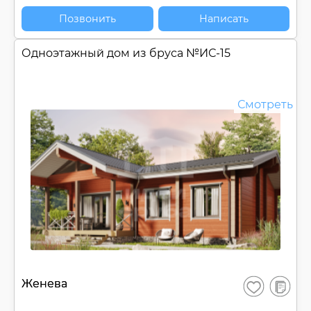
Позвонить
Написать
Одноэтажный дом из бруса №
ИС-15
Смотреть
В
Женева
Сохранить
сравнен