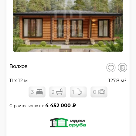
В
Волхов
Сохранить
сравнен
11 x 12 м
127.8 м²
3
2
1
0
4 452 000 ₽
Строительство от: