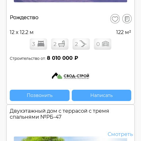
В
Рождество
Сохранить
сравнен
12 x 12.2 м
122 м²
3
2
2
0
8 010 000 ₽
Строительство от:
Позвонить
Написать
Двухэтажный дом c террасой с тремя
спальнями №
РБ-47
Смотреть