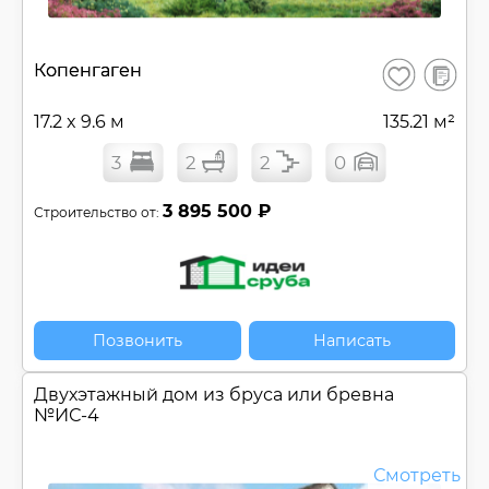
В
Копенгаген
Сохранить
сравнен
17.2 x 9.6 м
135.21 м²
3
2
2
0
3 895 500 ₽
Строительство от:
Позвонить
Написать
Двухэтажный дом из бруса или бревна
№
ИС-4
Смотреть