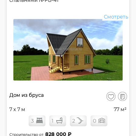
спальнями №
РБ-41
Смотреть
В
Дом из бруса
Сохранить
сравнен
7 x 7 м
77 м²
3
1
2
0
828 000 ₽
Строительство от: