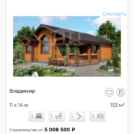
Смотреть
В
Владимир
Сохранить
сравнен
11 x 14 м
153 м²
3
1
1
0
5 008 500 ₽
Строительство от: