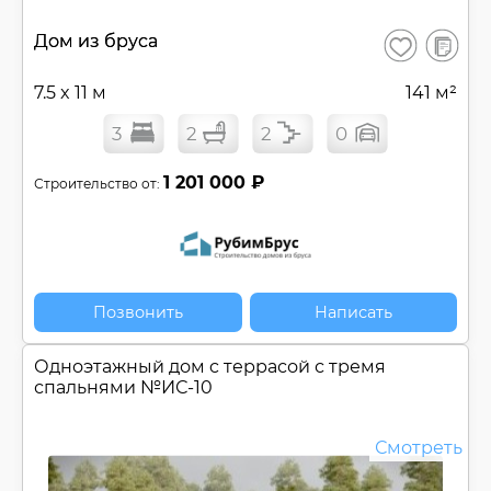
В
Дом из бруса
Сохранить
сравнен
7.5 x 11 м
141 м²
3
2
2
0
1 201 000 ₽
Строительство от:
Позвонить
Написать
Одноэтажный дом c террасой с тремя
спальнями №
ИС-10
Смотреть