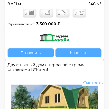
8 x 11 м
146 м²
3
1
2
0
3 360 000 ₽
Строительство от:
Позвонить
Написать
Двухэтажный дом c террасой с тремя
спальнями №
РБ-48
Смотреть