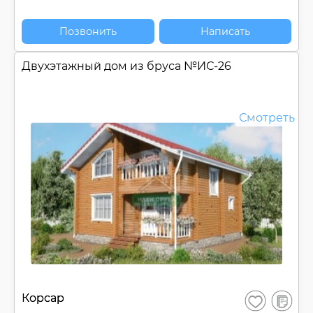
Позвонить
Написать
Двухэтажный дом из бруса №
ИС-26
Смотреть
В
Корсар
Сохранить
сравнен