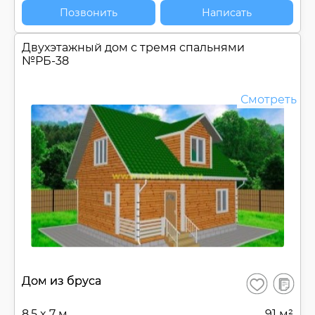
Позвонить
Написать
Двухэтажный дом с тремя спальнями
№
РБ-38
Смотреть
В
Дом из бруса
Сохранить
сравнен
8.5 x 7 м
91 м²