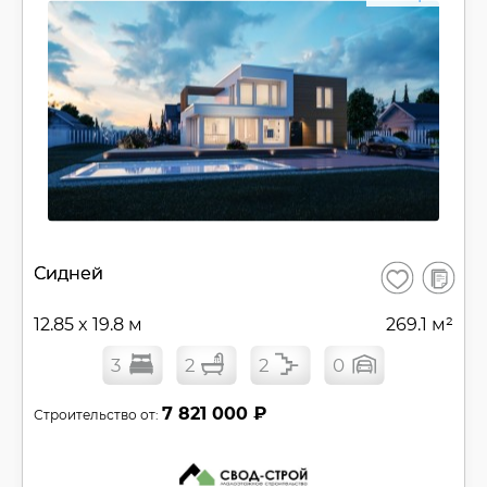
В
Сидней
Сохранить
сравнен
12.85 x 19.8 м
269.1 м²
3
2
2
0
7 821 000 ₽
Строительство от: