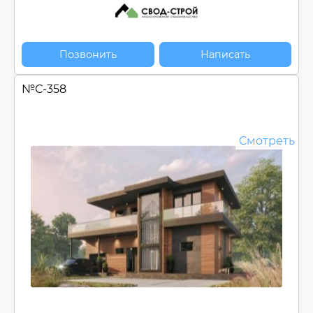
Позвонить
Написать
№
С-358
Смотреть