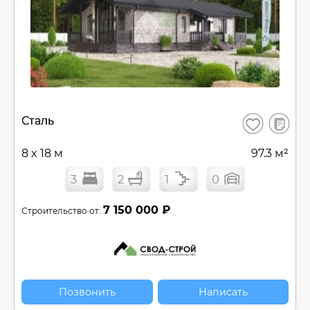
В
Сталь
Сохранить
сравнен
8 x 18 м
97.3 м²
3
2
1
0
7 150 000 ₽
Строительство от:
Позвонить
Написать