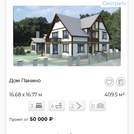
Смотреть
В
Дом Панино
Сохранить
сравнен
16.68 x 16.77 м
409.5 м²
3
4
2
0
50 000 ₽
Проект от: