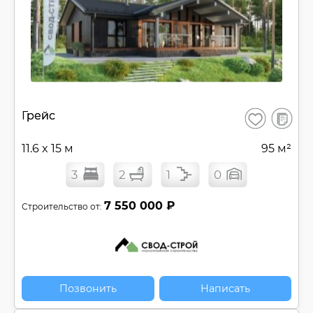
В
Грейс
Сохранить
сравнен
11.6 x 15 м
95 м²
3
2
1
0
7 550 000 ₽
Строительство от:
Позвонить
Написать