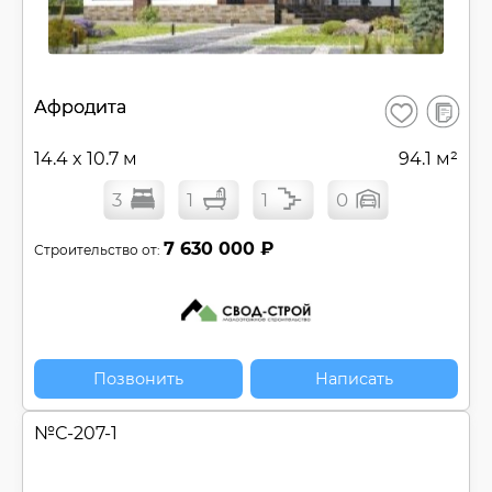
В
Афродита
Сохранить
сравнен
14.4 x 10.7 м
94.1 м²
3
1
1
0
7 630 000 ₽
Строительство от:
Позвонить
Написать
№
С-207-1