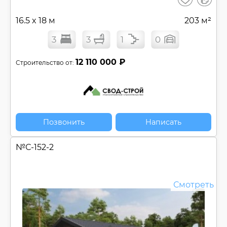
сравнен
16.5 x 18 м
203 м²
3
3
1
0
12 110 000 ₽
Строительство от:
Позвонить
Написать
№
С-152-2
Смотреть