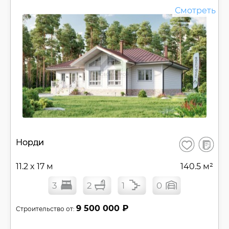
Смотреть
В
Норди
Сохранить
сравнен
11.2 x 17 м
140.5 м²
3
2
1
0
9 500 000 ₽
Строительство от: