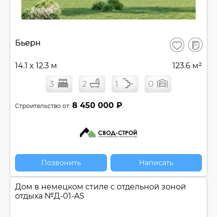
В
Бьерн
Сохранить
сравнен
14.1 x 12.3 м
123.6 м²
3
2
1
0
8 450 000 ₽
Строительство от:
Позвонить
Написать
Дом в немецком стиле с отдельной зоной
отдыха №
Д-01-AS