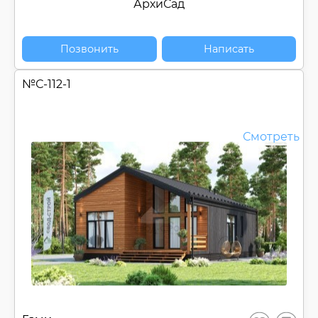
АрхиСад
Позвонить
Написать
№
С-112-1
Смотреть