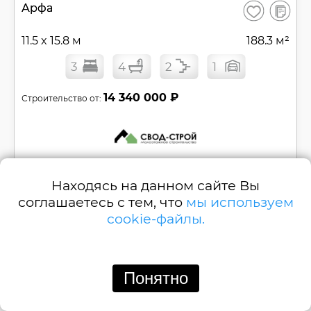
В
Арфа
Сохранить
сравнен
11.5 x 15.8 м
188.3 м²
3
4
2
1
14 340 000 ₽
Строительство от:
Позвонить
Написать
Находясь на данном сайте Вы
соглашаетесь с тем, что
мы используем
№
С-207-2
cookie-файлы.
Смотреть
Понятно