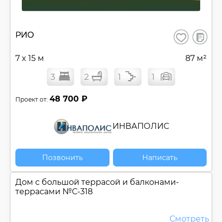
В
РИО
Сохранить
сравнен
7 x 15 м
87 м²
3
2
1
1
48 700 ₽
Проект от:
ИНВАПОЛИС
Позвонить
Написать
Дом с большой террасой и балконами-
террасами №
С-318
Смотреть