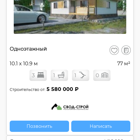
Сбросить
В
Одноэтажный
Сохранить
сравнен
10.1 x 10.9 м
77 м²
3
1
1
0
5 580 000 ₽
Строительство от:
Позвонить
Написать