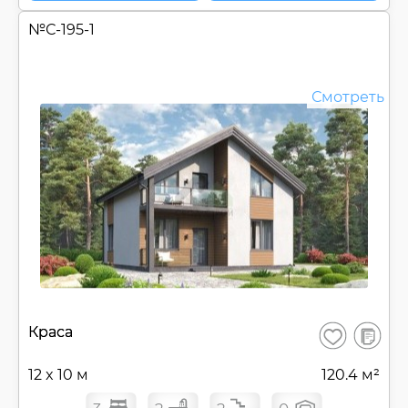
№
С-195-1
Смотреть
В
Краса
Сохранить
сравнен
12 x 10 м
120.4 м²