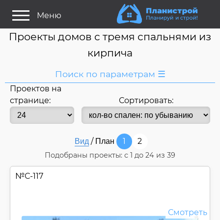
Меню
Проекты домов с тремя спальнями из
кирпича
Поиск по параметрам ☰
Проектов на
Я ищу:
странице:
Сортировать:
Дом
Название
или номер
/
1
2
Вид
План
Строитель/Архитектор
Подобраны проекты: с
1
до
24
из 39
Стиль проекта
№
С-117
Только проекты
Только строительство
Основные параметры:
Смотреть
Площадь