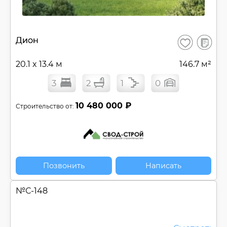
В
Дион
Сохранить
сравнен
20.1 x 13.4 м
146.7 м²
3
2
1
0
10 480 000 ₽
Строительство от:
Позвонить
Написать
№
С-148