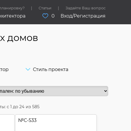
 планировку?
Статьи
Задайте Ваш вопрос
рхитектора
0
Вход/Регистрация
х домов
ктор
Стиль проекта
ы: с
1
до
24
из 585
№
С-533