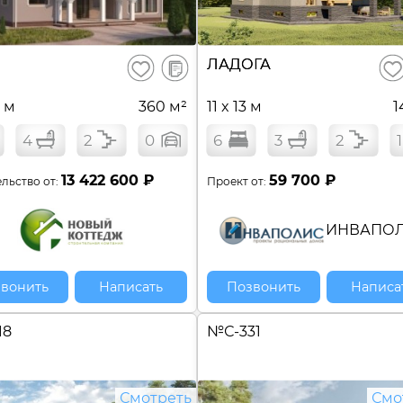
В
ЛАДОГА
Сохранить
Сох
сравнение
6 м
360 м²
11 x 13 м
1
4
2
0
6
3
2
1
13 422 600 ₽
59 700 ₽
льство от:
Проект от:
ИНВАПО
вонить
Написать
Позвонить
Написа
18
№
С-331
Смотреть
Смо