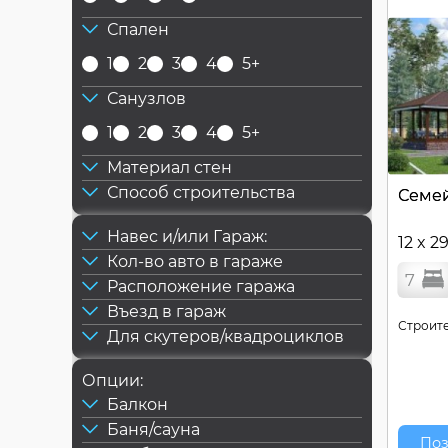
Спален
1
2
3
4
5+
Санузлов
1
2
3
4
5+
Материал стен
Способ строительства
Семе
Навес и/или Гараж:
12 x 2
Кол-во авто в гараже
7
Расположение гаража
Въезд в гараж
Строите
Для скутеров/квадроциклов
Опции:
Балкон
Баня/сауна
Поз