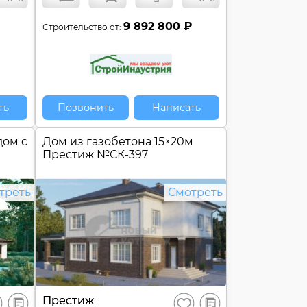
9 892 800 ₽
Строительство от:
ть
Позвонить
Написать
дом c
Дом из газобетона 15×20м
Престиж №
СК-397
треть
Смотреть
В
В
Престиж
ранить
Сохранить