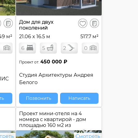
В
В
Дом для двух
ранить
Сохранить
сравнение
сравнение
поколений
49 м²
21.06 x 16.5 м
517.7 м²
6
5
2
0
450 000 ₽
Проект от:
Студия Архитектуры Андрея
ЛИС
Белого
ть
Позвонить
Написать
Проект мини-отеля на 4
номера с квартирой - дом
площадью 160 м2 из
газобетона с двухскатной
треть
Смотреть
крышей №
СБ-161