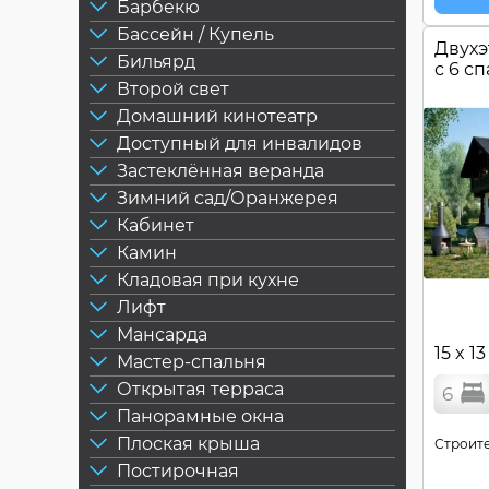
Барбекю
Бассейн / Купель
Двухэ
Бильярд
с 6 с
Второй свет
Домашний кинотеатр
Доступный для инвалидов
Застеклённая веранда
Зимний сад/Оранжерея
Кабинет
Камин
Кладовая при кухне
Лифт
Мансарда
15 x 13
Мастер-спальня
Открытая терраса
6
Панорамные окна
Плоская крыша
Строите
Постирочная