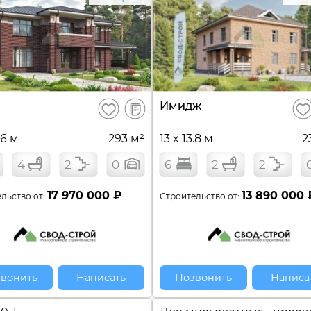
В
Имидж
Сохранить
Сох
сравнение
.6 м
293 м²
13 x 13.8 м
2
4
2
0
6
2
2
17 970 000 ₽
13 890 000 
льство от:
Строительство от:
вонить
Написать
Позвонить
Написа