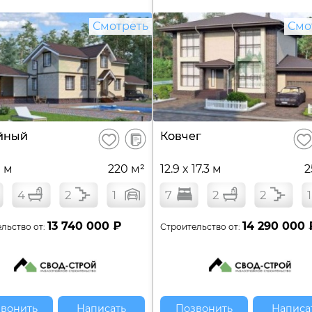
Смотреть
Смо
В
йный
Ковчег
Сохранить
Сох
сравнение
9 м
220 м²
12.9 x 17.3 м
2
4
2
1
7
2
2
1
13 740 000 ₽
14 290 000 
льство от:
Строительство от:
вонить
Написать
Позвонить
Написа