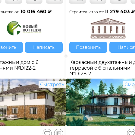
10 016 460 ₽
11 279 403 ₽
льство от:
Строительство от:
вонить
Написать
Позвонить
Написа
тажный дом с 6
Каркасный двухэтажный 
ьнями №
D122-2
террасой с 6 спальнями
№
D128-2
Смотреть
Смо
В
Сохранить
Сох