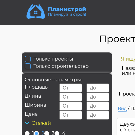
Проект
Только проекты
Я ищу
Только строительство
Назв
или 
Основные параметры:
Площадь
Проек
Длина
Ширина
/
Вид
П
Цена
Этажей
Двухэ
с 7 с
1
2
3
4