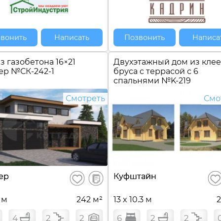
вонить
Написать
Позвонить
Написа
з газобетона 16×21
Двухэтажный дом из кле
тер №
СК-242-1
бруса c террасой с 6
спальнями №
K-219
Смотреть
Смо
В
ер
Куфштайн
Сохранить
Сох
сравнение
1 м
242 м²
13 x 10.3 м
2
4
2
2
6
2
2