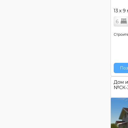
13 x 9
6
Строите
Поз
Дом и
№
СК-