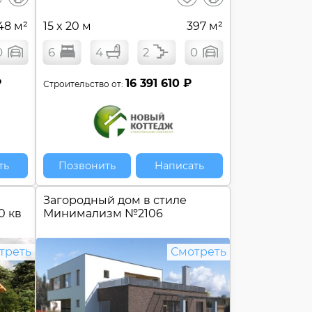
сравнение
сравнение
48 м²
15 x 20 м
397 м²
0
6
4
2
0
₽
16 391 610 ₽
Строительство от:
ть
Позвонить
Написать
Загородный дом в стиле
0 кв
Минимализм №
2106
треть
Смотреть