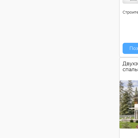
Строите
Поз
Двухэ
спал