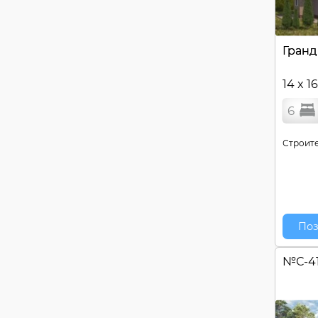
Гранд
14 x 1
6
Строите
Поз
№
С-4