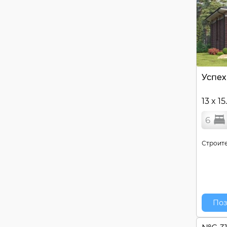
Успех
13 x 15
6
Строите
Поз