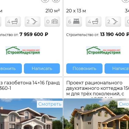
сравнение
 м
210 м²
20 x 13 м
3
4
2
0
6
4
2
7 959 600 ₽
13 190 400 
льство от:
Строительство от:
вонить
Написать
Позвонить
Написа
з газобетона 14×16 Гранд
Проект рационального
360-1
двухэтажного коттеджа 15
м для трёх поколений, с
подвалом №
СБ-149
Смотреть
Смо