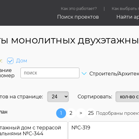
Как это работает?
Как выбрать
Поиск проектов
Найти а
ы монолитных двухэтажны
:
Дом
ание
Строитель/Архите
номер
тов на странице:
Сортировать:
лан
1
2
>
25
Подобраны проект
тажный дом c террасой
№
С-319
пальнями №
С-344