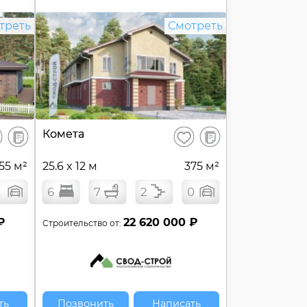
треть
Смотреть
В
В
Комета
ранить
Сохранить
сравнение
сравнение
55 м²
25.6 x 12 м
375 м²
6
7
2
0
₽
22 620 000 ₽
Строительство от:
ть
Позвонить
Написать