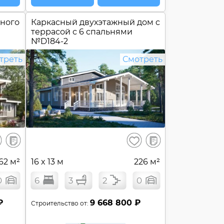
еного
Каркасный двухэтажный дом c
террасой с 6 спальнями
№
D184-2
треть
Смотреть
В
В
ранить
Сохранить
сравнение
сравнение
62 м²
16 x 13 м
226 м²
0
6
3
2
0
₽
9 668 800 ₽
Строительство от: