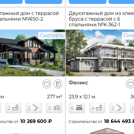
тажный дом c террасой
Двухэтажный дом из кле
пальнями №
A150-2
бруса c террасой с 6
спальнями №
K-362-1
Смотреть
Смо
В
Феникс
Сохранить
Сох
сравнение
 м
277 м²
23.9 x 12.1 м
3
2
2
0
6
4
2
10 269 600 ₽
18 644 493 
льство от:
Строительство от: