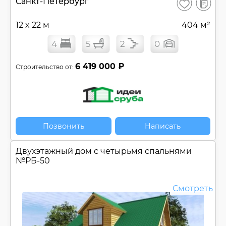
В
Санкт-Петербург
Сохранить
сравнен
12 x 22 м
404 м²
4
5
2
0
6 419 000 ₽
Строительство от:
Позвонить
Написать
Двухэтажный дом с четырьмя спальнями
№
РБ-50
Смотреть