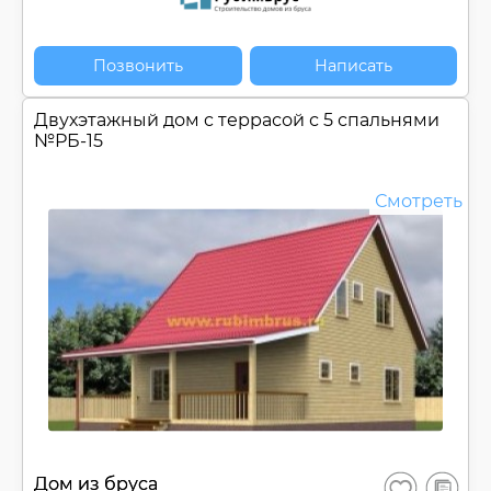
Позвонить
Написать
Двухэтажный дом c террасой с 5 спальнями
№
РБ-15
Смотреть
В
Дом из бруса
Сохранить