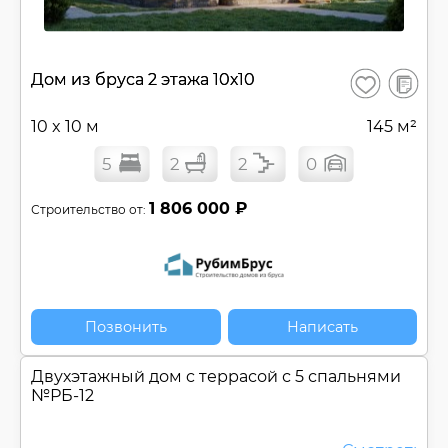
В
Дом из бруса 2 этажа 10х10
Сохранить
сравнен
10 x 10 м
145 м²
5
2
2
0
1 806 000 ₽
Строительство от:
Позвонить
Написать
Двухэтажный дом c террасой с 5 спальнями
№
РБ-12