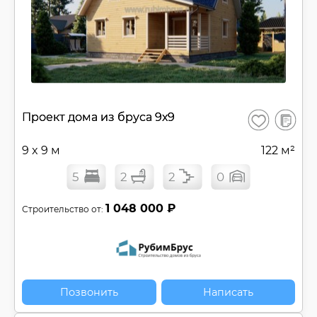
В
Проект дома из бруса 9х9
Сохранить
сравнен
9 x 9 м
122 м²
5
2
2
0
1 048 000 ₽
Строительство от:
Позвонить
Написать