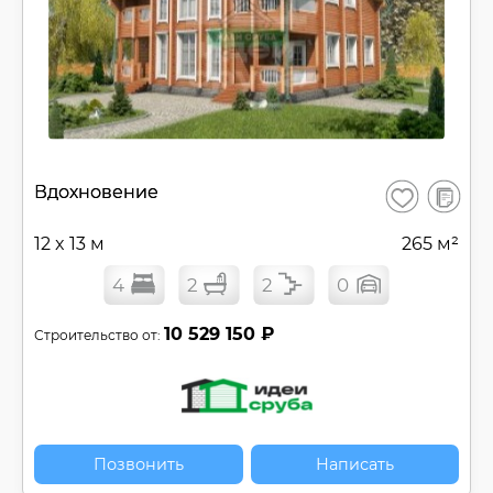
В
Вдохновение
Сохранить
сравнен
12 x 13 м
265 м²
4
2
2
0
10 529 150 ₽
Строительство от:
Позвонить
Написать