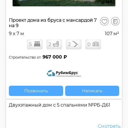
В
Проект дома из бруса с мансардой 7
Сохранить
сравнен
на 9
9 x 7 м
107 м²
5
2
2
0
967 000 ₽
Строительство от:
Позвонить
Написать
Двухэтажный дом с 5 спальнями №
РБ-Д61
Смотреть