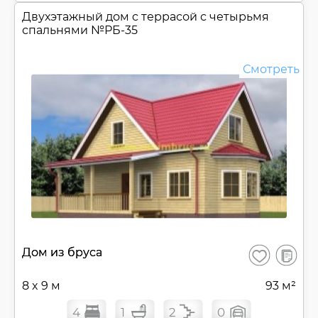
Двухэтажный дом c террасой с четырьмя
спальнями №
РБ-35
Смотреть
В
Дом из бруса
Сохранить
сравнен
8 x 9 м
93 м²
4
1
2
0