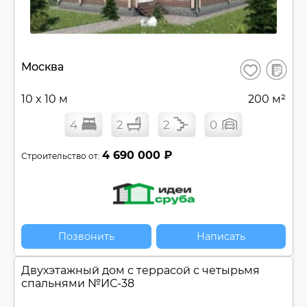
В
Москва
Сохранить
сравнен
10 x 10 м
200 м²
4
2
2
0
4 690 000 ₽
Строительство от:
Позвонить
Написать
Двухэтажный дом c террасой с четырьмя
спальнями №
ИС-38