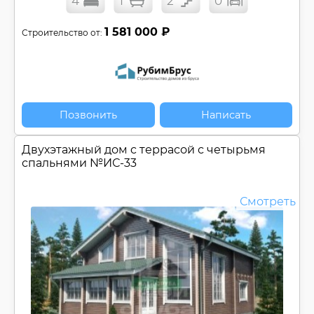
4
1
2
0
1 581 000 ₽
Строительство от:
Позвонить
Написать
Двухэтажный дом c террасой с четырьмя
спальнями №
ИС-33
Смотреть