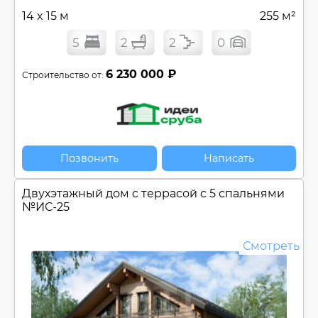
14 x 15 м
255 м²
Мансарда
Мастер-спальня
5
2
2
0
Открытая терраса
Панорамные окна
6 230 000 ₽
Строительство от:
Плоская крыша
Постирочная
Солнечная палуба
Угловой (Г-обр.) проект
Позвонить
Написать
Цокольный этаж
Эксплуатируемая кровля
Двухэтажный дом c террасой с 5 спальнями
№
ИС-25
Регионы:
Строительство доступно для Регионов
Смотреть
Сбросить