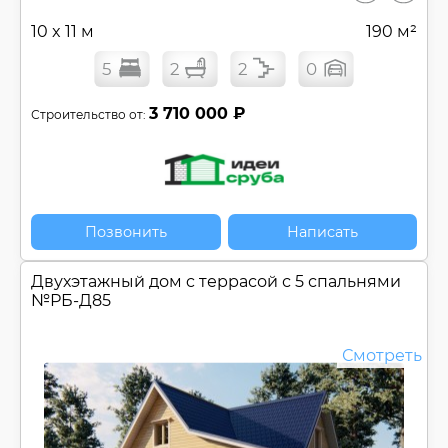
10 x 11 м
190 м²
5
2
2
0
3 710 000 ₽
Строительство от:
Позвонить
Написать
Двухэтажный дом c террасой с 5 спальнями
№
РБ-Д85
Смотреть