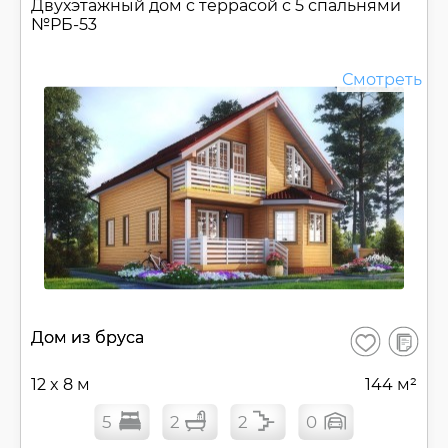
Двухэтажный дом c террасой с 5 спальнями
№
РБ-53
Смотреть
В
Дом из бруса
Сохранить
сравнен
12 x 8 м
144 м²
5
2
2
0