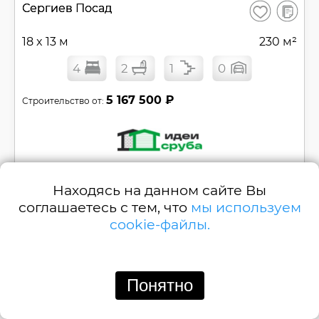
В
Сергиев Посад
Сохранить
сравнен
18 x 13 м
230 м²
4
2
1
0
5 167 500 ₽
Строительство от:
Позвонить
Написать
Находясь на данном сайте Вы
соглашаетесь с тем, что
мы используем
Двухэтажный дом c террасой с четырьмя
cookie-файлы.
спальнями №
РБ-Д71
Смотреть
Понятно