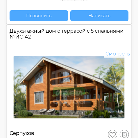
Позвонить
Написать
Двухэтажный дом c террасой с 5 спальнями
№
ИС-42
Смотреть
В
Серпухов
Сохранить
сравнен