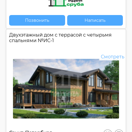
Позвонить
Написать
Двухэтажный дом c террасой с четырьмя
спальнями №
ИС-1
Смотреть