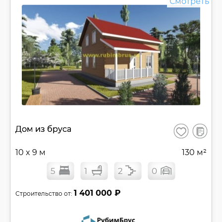
Смотреть
В
Дом из бруса
Сохранить
сравнен
10 x 9 м
130 м²
5
1
2
0
1 401 000 ₽
Строительство от: