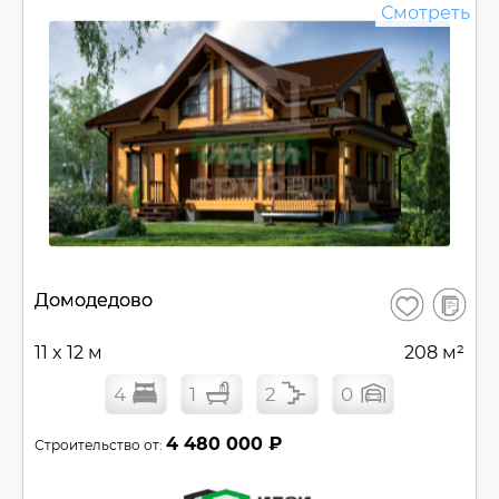
Смотреть
В
Домодедово
Сохранить
сравнен
11 x 12 м
208 м²
4
1
2
0
4 480 000 ₽
Строительство от: