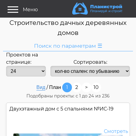
Меню
Строительство дачных деревянных
домов
Поиск по параметрам ☰
Проектов на
Я ищу:
странице:
Сортировать:
Дом
Баня
Название
или номер
/
1
2
>
10
Вид
План
Строитель/Архитектор
Подобраны проекты: с
1
до
24
из 236
Стиль проекта
Двухэтажный дом с 5 спальнями №
ИС-19
Только проекты
Только строительство
Основные параметры:
Смотреть
Площадь