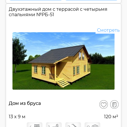
Двухэтажный дом c террасой с четырьмя
спальнями №
РБ-51
Смотреть
В
Дом из бруса
Сохранить
сравнен
13 x 9 м
120 м²