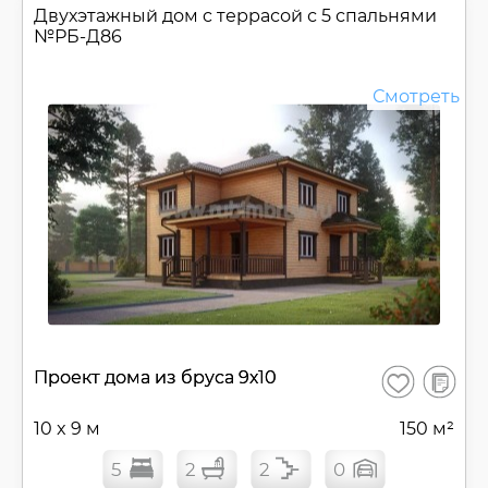
Двухэтажный дом c террасой с 5 спальнями
№
РБ-Д86
Смотреть
В
Проект дома из бруса 9х10
Сохранить
сравнен
10 x 9 м
150 м²
5
2
2
0