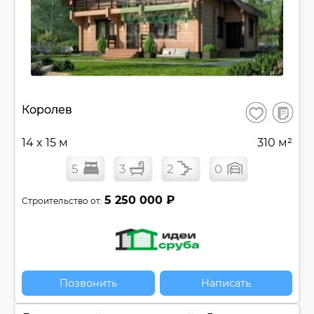
В
Королев
Сохранить
сравнен
14 x 15 м
310 м²
5
3
2
0
5 250 000 ₽
Строительство от:
Позвонить
Написать