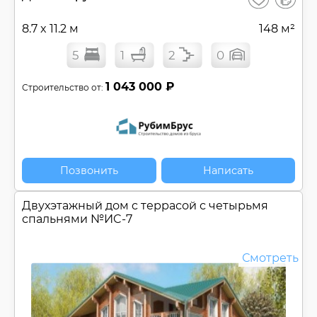
сравнен
8.7 x 11.2 м
148 м²
5
1
2
0
1 043 000 ₽
Строительство от:
Позвонить
Написать
Двухэтажный дом c террасой с четырьмя
спальнями №
ИC-7
Смотреть