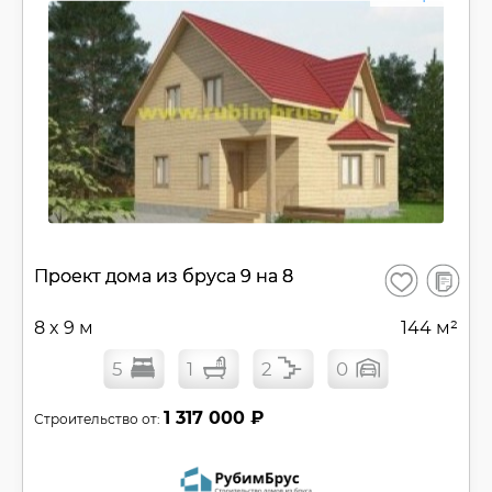
В
Проект дома из бруса 9 на 8
Сохранить
сравнен
8 x 9 м
144 м²
5
1
2
0
1 317 000 ₽
Строительство от: