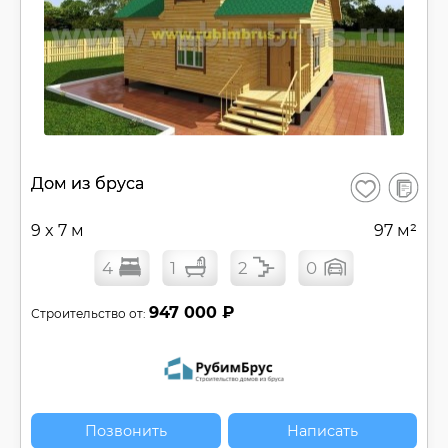
В
Дом из бруса
Сохранить
сравнен
9 x 7 м
97 м²
4
1
2
0
947 000 ₽
Строительство от:
Позвонить
Написать