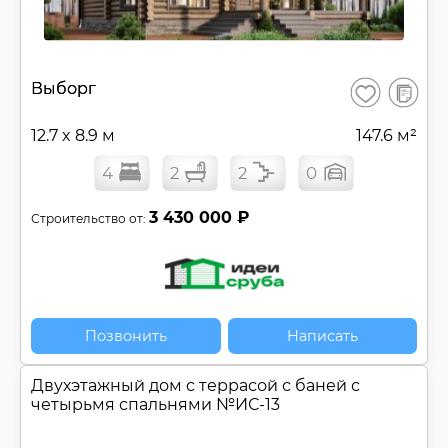
В
Выборг
Сохранить
сравнен
12.7 x 8.9 м
147.6 м²
4
2
2
0
3 430 000 ₽
Строительство от:
Позвонить
Написать
Двухэтажный дом c террасой с баней с
четырьмя спальнями №
ИС-13