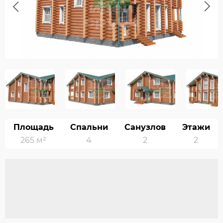
Previous
Next
Площадь
Спальни
Санузлов
Этажи
265 м²
4
2
2