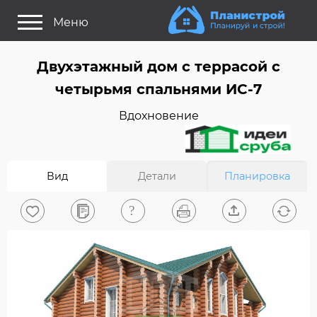
Меню
Как это работает?
Двухэтажный дом c террасой с
Как выбрать планировку?
четырьмя спальнями ИC-7
Статьи
Вдохновение
Задайте Ваш вопрос
Поиск проектов
Вид
Детали
Планировка
Найти архитектора
На главную
0
Вход/Регистрация