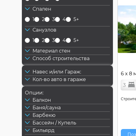
Спален
1
2
3
4
5+
Санузлов
1
2
3
4
5+
Материал стен
Способ строительства
Навес и/или Гараж:
6 x 8 
Кол-во авто в гараже
3
Опции:
Строите
Балкон
Баня/сауна
Барбекю
Бассейн / Купель
Бильярд
Поз