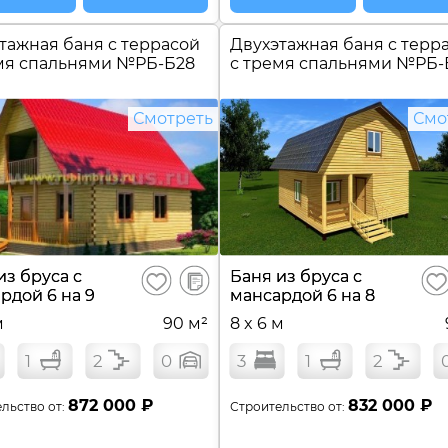
тажная баня c террасой
Двухэтажная баня c терр
мя спальнями №
РБ-Б28
с тремя спальнями №
РБ-
Смотреть
Смо
В
из бруса с
Баня из бруса с
Сохранить
Сох
сравнение
рдой 6 на 9
мансардой 6 на 8
м
90 м²
8 x 6 м
1
2
0
3
1
2
872 000 ₽
832 000 ₽
льство от:
Строительство от: