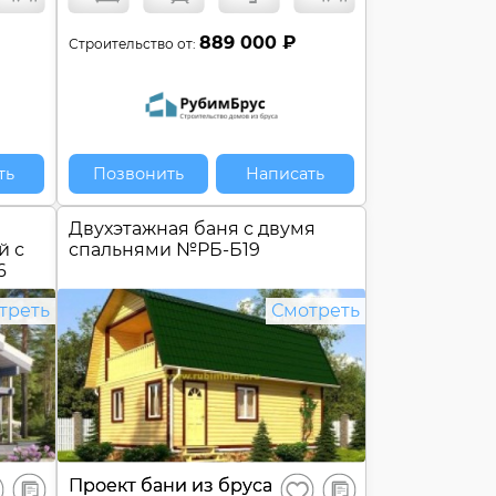
₽
889 000 ₽
Строительство от:
ть
Позвонить
Написать
Двухэтажная баня с двумя
й с
спальнями №
РБ-Б19
6
треть
Смотреть
В
В
Проект бани из бруса
ранить
Сохранить