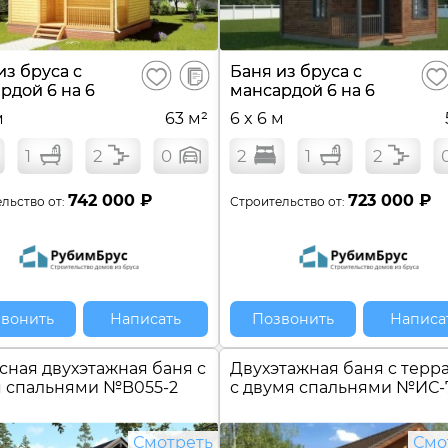
В
из бруса с
Баня из бруса с
Сохранить
Сох
сравнение
рдой 6 на 6
мансардой 6 на 6
м
63 м²
6 x 6 м
1
2
0
2
1
2
742 000 ₽
723 000 ₽
льство от:
Строительство от:
вонить
Написать
Позвонить
Написа
сная двухэтажная баня с
Двухэтажная баня c терр
я спальнями №
B055-2
с двумя спальнями №
ИС-
Смотреть
Смо