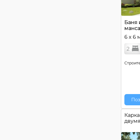
Баня 
манса
6 x 6 
2
Строите
Поз
Карка
двум