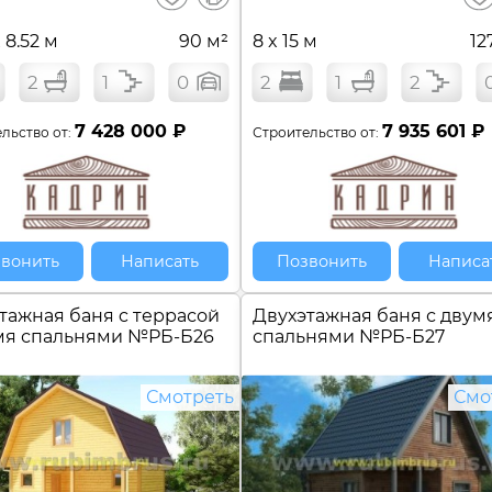
сравнение
x 8.52 м
90 м²
8 x 15 м
12
2
1
0
2
1
2
7 428 000 ₽
7 935 601 ₽
льство от:
Строительство от:
вонить
Написать
Позвонить
Написа
тажная баня c террасой
Двухэтажная баня с двум
мя спальнями №
РБ-Б26
спальнями №
РБ-Б27
Смотреть
Смо