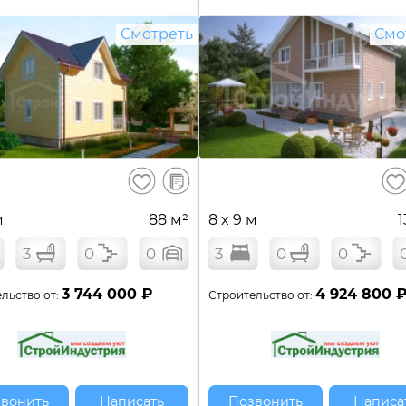
Смотреть
Смо
В
Сохранить
Сох
сравнение
м
88 м²
8 x 9 м
1
3
0
0
3
0
0
3 744 000 ₽
4 924 800 
льство от:
Строительство от:
вонить
Написать
Позвонить
Написа