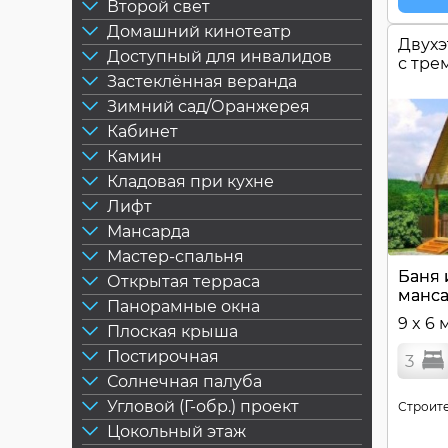
Второй свет
Домашний кинотеатр
Двухэ
Доступный для инвалидов
с тре
Застеклённая веранда
Зимний сад/Оранжерея
Кабинет
Камин
Кладовая при кухне
Лифт
Мансарда
Мастер-спальня
Баня 
Открытая терраса
манса
Панорамные окна
9 x 6 
Плоская крыша
Постирочная
3
Солнечная палуба
Угловой (Г-обр.) проект
Строите
Цокольный этаж