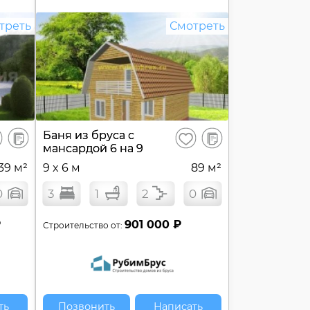
треть
Смотреть
В
В
Баня из бруса с
ранить
Сохранить
сравнение
сравнение
мансардой 6 на 9
39 м²
9 x 6 м
89 м²
0
3
1
2
0
₽
901 000 ₽
Строительство от:
ть
Позвонить
Написать