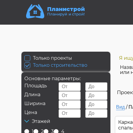
Только проекты
Я ищу
Только строительство
Назв
или 
Основные параметры:
Площадь
Проек
Длина
Ширина
/
Вид
П
Цена
Этажей
Карка
спал
1
2
3
4