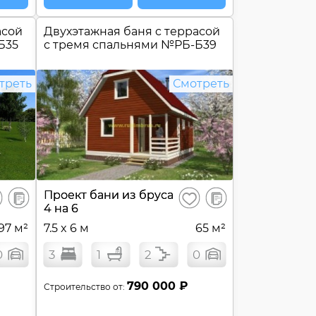
асой
Двухэтажная баня c террасой
Б35
с тремя спальнями №
РБ-Б39
треть
Смотреть
В
В
Проект бани из бруса
ранить
Сохранить
сравнение
сравнение
4 на 6
97 м²
7.5 x 6 м
65 м²
0
3
1
2
0
790 000 ₽
Строительство от: