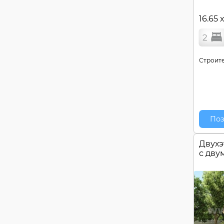
16.65 
2
Строите
Поз
Двухэ
с дву