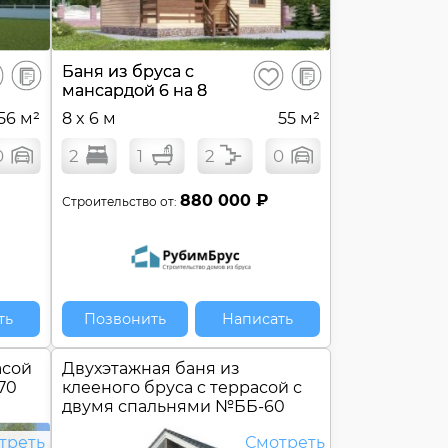
В
В
Баня из бруса с
ранить
Сохранить
сравнение
сравнение
мансардой 6 на 8
56 м²
8 x 6 м
55 м²
0
2
1
2
0
880 000 ₽
Строительство от:
ть
Позвонить
Написать
асой
Двухэтажная баня из
70
клееного бруса c террасой с
двумя спальнями №
ББ-60
треть
Смотреть