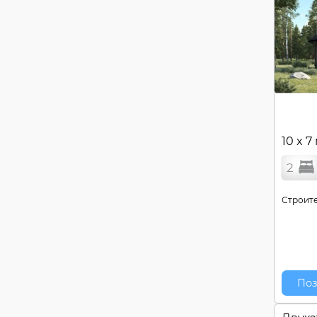
10 x 7
2
Строите
Поз