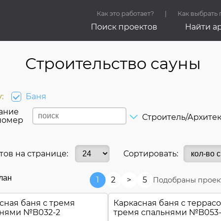
Как это работает?
Как выбрать
Поиск проектов
Найти а
Строительство сауны
:
Баня
ание
Строитель/Архите
номер
тов на странице:
Сортировать:
лан
1
2
>
5
Подобраны проек
сная баня с тремя
Каркасная баня c террасо
ьнями №
B032-2
тремя спальнями №
B053