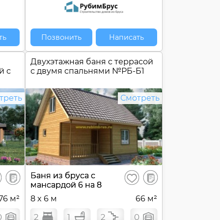
ть
Позвонить
Написать
Двухэтажная баня c террасой
й с
с двумя спальнями №
РБ-Б1
треть
Смотреть
В
В
Баня из бруса с
ранить
Сохранить
сравнение
сравнение
мансардой 6 на 8
76 м²
8 x 6 м
66 м²
0
2
1
2
0