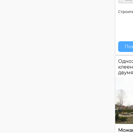
Строите
Поз
Одноэ
клеен
двум
Можа