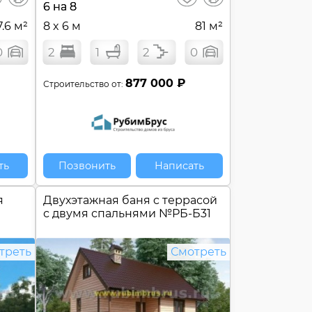
сравнение
сравнение
6 на 8
7.6 м²
8 x 6 м
81 м²
0
2
1
2
0
877 000 ₽
Строительство от:
ть
Позвонить
Написать
я
Двухэтажная баня c террасой
с двумя спальнями №
РБ-Б31
треть
Смотреть