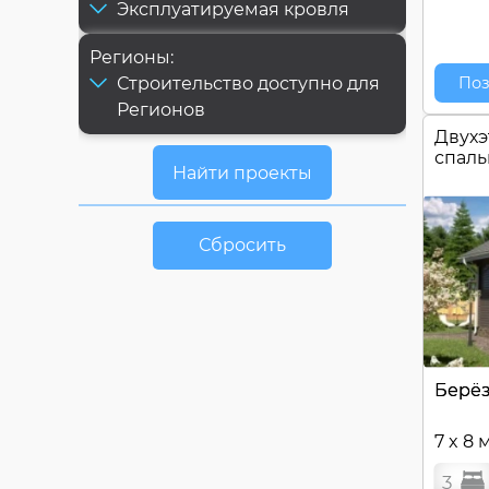
Эксплуатируемая кровля
Регионы:
Строительство доступно для
Поз
Регионов
Двухэ
спал
Сбросить
Берёз
7 x 8 
3