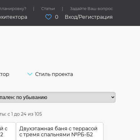
 планировку?
Статьи
Задайте Ваш вопрос
рхитектора
0
Вход/Регистрация
ктор
Стиль проекта
ты: с
1
до
24
из 105
й с
Двухэтажная баня c террасой
-2
с тремя спальнями №
РБ-Б2