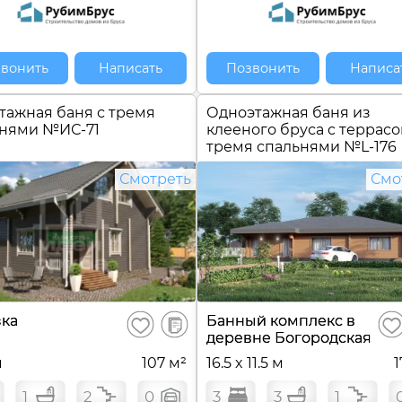
вонить
Написать
Позвонить
Написа
тажная баня с тремя
Одноэтажная баня из
ьнями №
ИС-71
клееного бруса c террасо
тремя спальнями №
L-176
Смотреть
Смо
В
ка
Банный комплекс в
Сохранить
Сох
сравнение
деревне Богородская
м
107 м²
16.5 x 11.5 м
1
1
2
0
3
3
1