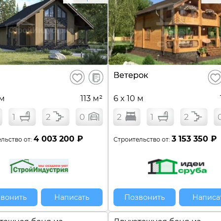
В
Ветерок
Сохранить
Сох
сравнение
 м
113 м²
6 x 10 м
1
2
0
2
1
2
4 003 200 ₽
3 153 350 ₽
льство от:
Строительство от:
вонить
Написать
Позвонить
Написа