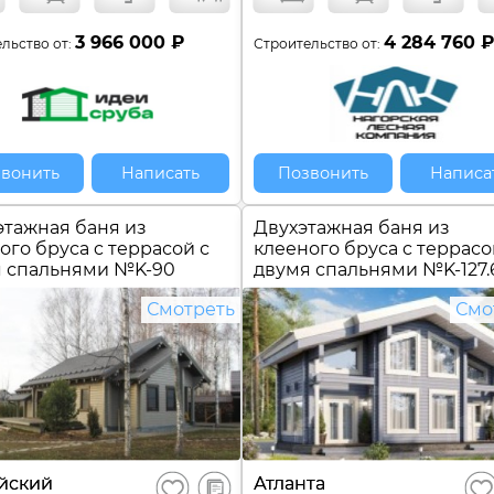
3 966 000 ₽
4 284 760 
льство от:
Строительство от:
вонить
Написать
Позвонить
Написа
тажная баня из
Двухэтажная баня из
ого бруса c террасой с
клееного бруса c террасо
я спальнями №
K-90
двумя спальнями №
K-127.
Смотреть
Смо
В
йский
Атланта
Сохранить
Сох