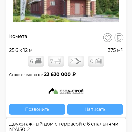
В
Комета
Сохранить
сравнен
25.6 x 12 м
375 м²
6
7
2
0
22 620 000 ₽
Строительство от:
Позвонить
Написать
Двухэтажный дом c террасой с 6 спальнями
№
A150-2