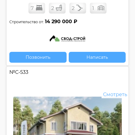
Открытая терраса
7
2
2
1
Панорамные окна
14 290 000 ₽
Строительство от:
Плоская крыша
Постирочная
Солнечная палуба
Угловой (Г-обр.) проект
Цокольный этаж
Позвонить
Написать
Эксплуатируемая кровля
№
С-533
Регионы:
Спроектировано для Регионов
Строительство доступно для Регионов
Смотреть
Сбросить