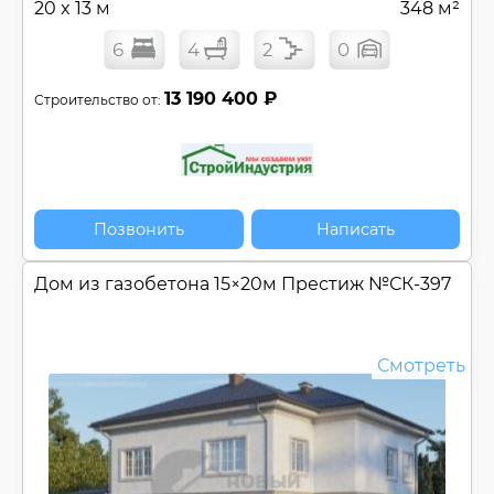
20 x 13 м
348 м²
6
4
2
0
13 190 400 ₽
Строительство от:
Позвонить
Написать
Дом из газобетона 15×20м Престиж №
СК-397
Смотреть