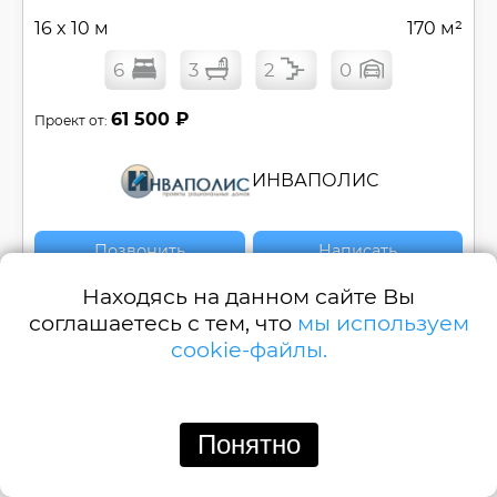
16 x 10 м
170 м²
6
3
2
0
61 500 ₽
Проект от:
ИНВАПОЛИС
Позвонить
Написать
Находясь на данном сайте Вы
Проект двухэтажного дома для многодетных -
соглашаетесь с тем, что
мы используем
170 кв м, шесть спален, свободная
cookie-файлы.
планировка №
ОМ-170-1
Смотреть
Понятно