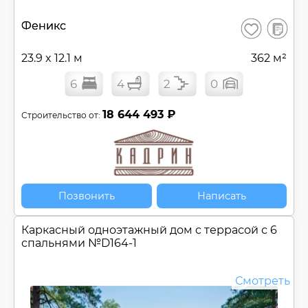
В
Феникс
Сохранить
сравнен
23.9 x 12.1 м
362 м²
6
4
2
0
18 644 493 ₽
Строительство от:
Позвонить
Написать
Каркасный одноэтажный дом c террасой с 6
спальнями №
D164-1
Смотреть