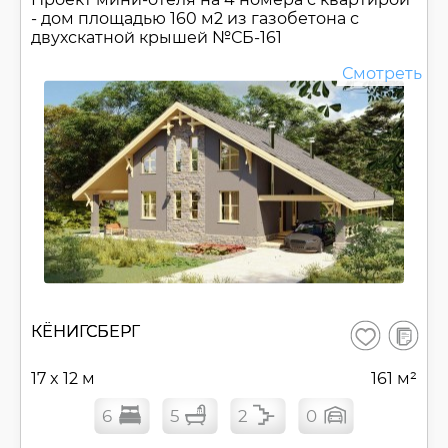
- дом площадью 160 м2 из газобетона с
двухскатной крышей №
СБ-161
Смотреть
В
КЁНИГСБЕРГ
Сохранить
сравнен
17 x 12 м
161 м²
6
5
2
0