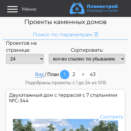
Меню
Проекты каменных домов
Поиск по параметрам ☰
Проектов на
Я ищу:
странице:
Сортировать:
Дом
Название
или номер
/
1
2
>
43
Вид
План
Строитель/Архитектор
Подобраны проекты: с
1
до
24
из 1015
Стиль проекта
Двухэтажный дом c террасой с 7 спальнями
Только проекты
Только строительство
№
С-344
Основные параметры:
Смотреть
Площадь
Длина