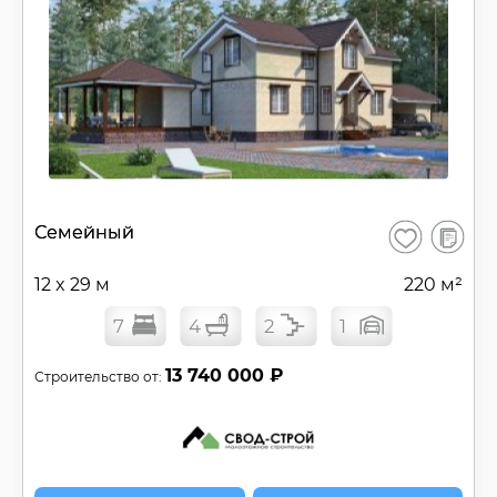
Ширина
Цена
Этажей
1
2
3
4
Спален
1
2
3
4
5+
В
Семейный
Санузлов
Сохранить
сравнен
1
2
3
4
5+
12 x 29 м
220 м²
Материал стен
7
4
2
1
Способ строительства
13 740 000 ₽
Строительство от:
Навес и/или Гараж:
Кол-во авто в гараже
Расположение гаража
Въезд в гараж