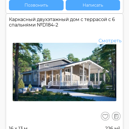
Позвонить
Написать
Каркасный двухэтажный дом c террасой с 6
спальнями №
D184-2
Смотреть
В
Сохранить
сравнен
16 x 13 м
226 м²