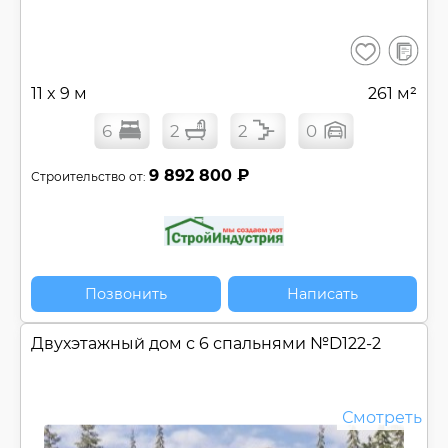
В
Сохранить
сравнен
11 x 9 м
261 м²
6
2
2
0
9 892 800 ₽
Строительство от:
Позвонить
Написать
Двухэтажный дом с 6 спальнями №
D122-2
Смотреть