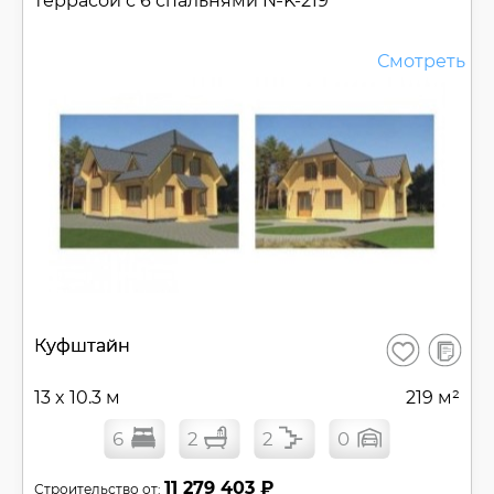
террасой с 6 спальнями №
K-219
Смотреть
В
Куфштайн
Сохранить
сравнен
13 x 10.3 м
219 м²
6
2
2
0
11 279 403 ₽
Строительство от: