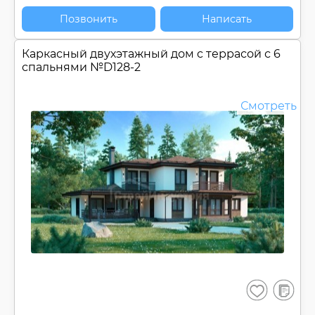
Позвонить
Написать
Каркасный двухэтажный дом c террасой с 6
спальнями №
D128-2
Смотреть
В
Сохранить
сравнен