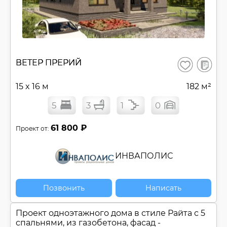
В
ВЕТЕР ПРЕРИЙ
Сохранить
сравнен
15 x 16 м
182 м²
5
3
1
0
61 800 ₽
Проект от:
ИНВАПОЛИС
Позвонить
Написать
Проект одноэтажного дома в стиле Райта с 5
спальнями, из газобетона, фасад -