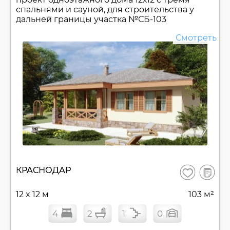
спальнями и сауной, для строительства у
дальней границы участка №
СБ-103
Смотреть
В
КРАСНОДАР
Сохранить
сравнен
12 x 12 м
103 м²
4
2
1
0