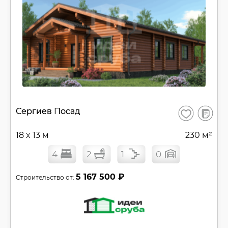
В
Сергиев Посад
Сохранить
сравнен
18 x 13 м
230 м²
4
2
1
0
5 167 500 ₽
Строительство от: