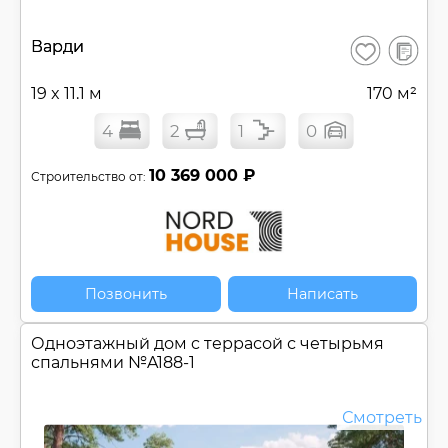
В
Варди
Сохранить
сравнен
19 x 11.1 м
170 м²
4
2
1
0
10 369 000 ₽
Строительство от:
Позвонить
Написать
Одноэтажный дом c террасой с четырьмя
спальнями №
A188-1
Смотреть