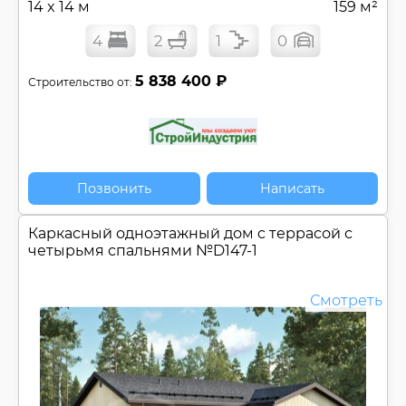
14 x 14 м
159 м²
4
2
1
0
5 838 400 ₽
Строительство от:
Позвонить
Написать
Каркасный одноэтажный дом c террасой с
четырьмя спальнями №
D147-1
Смотреть