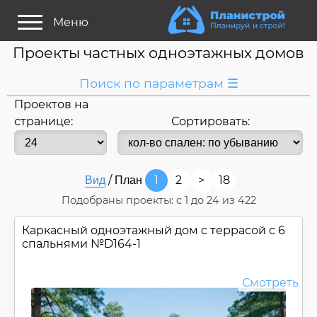
Меню
Проекты частных одноэтажных домов
Поиск по параметрам ☰
Проектов на
Я ищу:
странице:
Сортировать:
Дом
Название
или номер
/
1
2
>
18
Вид
План
Строитель/Архитектор
Подобраны проекты: с
1
до
24
из 422
Стиль проекта
Каркасный одноэтажный дом c террасой с 6
Только проекты
Только строительство
спальнями №
D164-1
Основные параметры:
Смотреть
Площадь
Длина