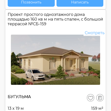
Для скутеров/квадроциклов
Позвонить
Написать
Опции:
Проект простого одноэтажного дома
Балкон
площадью 160 кв м на пять спален, с большой
террасой №
СБ-159
Баня/сауна
Барбекю
Смотреть
Бассейн / Купель
Бильярд
Второй свет
Домашний кинотеатр
Доступный для инвалидов
Застеклённая веранда
Зимний сад/Оранжерея
Кабинет
Камин
Кладовая при кухне
В
БУГУЛЬМА
Сохранить
Лифт
сравнен
Мансарда
13 x 19 м
159 м²
Мастер-спальня