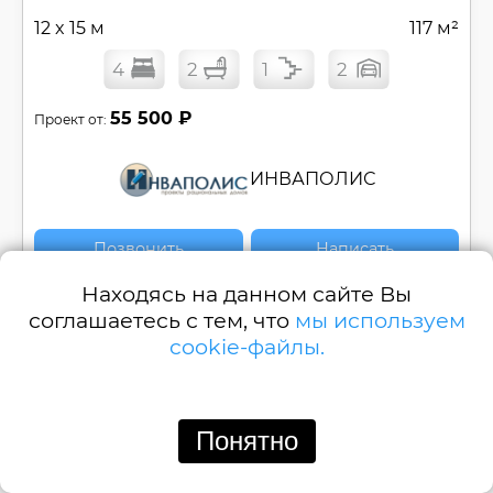
12 x 15 м
117 м²
4
2
1
2
55 500 ₽
Проект от:
ИНВАПОЛИС
Позвонить
Написать
Находясь на данном сайте Вы
Проект удобного углового дома в один этаж с
соглашаетесь с тем, что
мы используем
4 комнатами, из пеноблоков №
ОМ-117-1
cookie-файлы.
Смотреть
Понятно