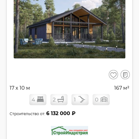
В
Сохранить
сравнен
17 x 10 м
167 м²
4
2
1
0
6 132 000 ₽
Строительство от: