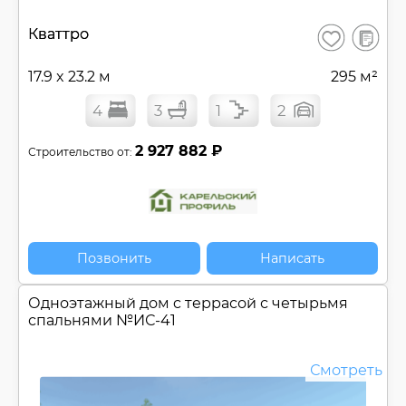
В
Кваттро
Сохранить
сравнен
17.9 x 23.2 м
295 м²
4
3
1
2
2 927 882 ₽
Строительство от:
Позвонить
Написать
Одноэтажный дом c террасой с четырьмя
спальнями №
ИС-41
Смотреть