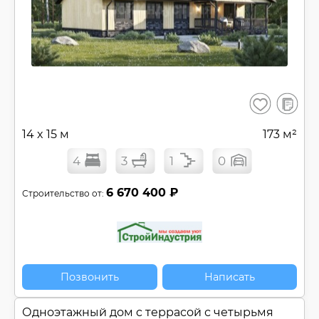
В
Сохранить
сравнен
14 x 15 м
173 м²
4
3
1
0
6 670 400 ₽
Строительство от:
Позвонить
Написать
Одноэтажный дом c террасой с четырьмя