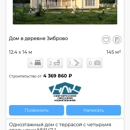
В
Дом в деревне Зиброво
Сохранить
сравнен
12.4 x 14 м
145 м²
4
2
1
0
4 369 860 ₽
Строительство от:
Позвонить
Написать
Одноэтажный дом c террасой с четырьмя