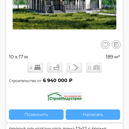
В
Сохранить
сравнен
10 x 17 м
189 м²
4
2
1
0
6 940 000 ₽
Строительство от:
Позвонить
Написать
проект одноэтажного дома 12х12 с тремя