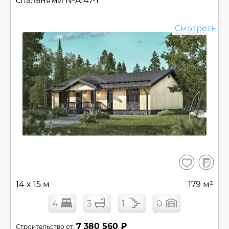
спальнями №
A147-1
Смотреть
В
Сохранить
сравнен
14 x 15 м
179 м²
4
3
1
0
7 380 560 ₽
Строительство от: