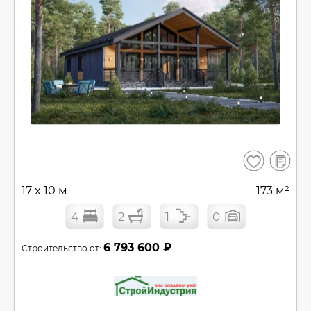
В
Сохранить
сравнен
17 x 10 м
173 м²
4
2
1
0
6 793 600 ₽
Строительство от: