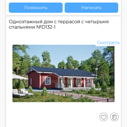
Позвонить
Написать
Одноэтажный дом c террасой с четырьмя
спальнями №
D132-1
Смотреть
В
Сохранить
сравнен