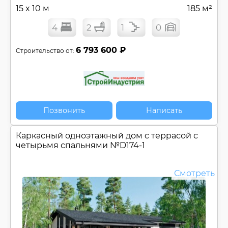
15 x 10 м
185 м²
4
2
1
0
6 793 600 ₽
Строительство от:
Позвонить
Написать
Каркасный одноэтажный дом c террасой с
четырьмя спальнями №
D174-1
Смотреть