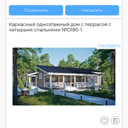
Позвонить
Написать
Каркасный одноэтажный дом c террасой с
четырьмя спальнями №
D180-1
Смотреть
В
Сохранить
сравнен