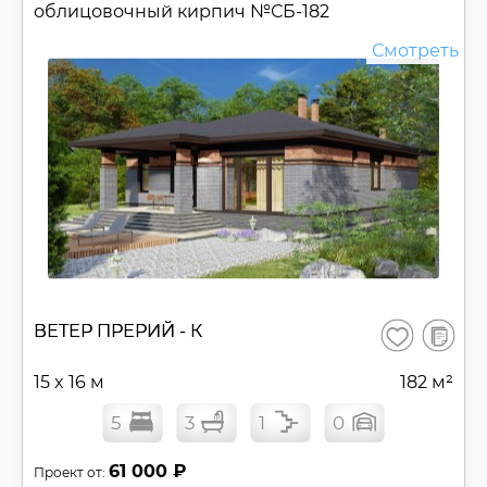
облицовочный кирпич №
СБ-182
Смотреть
В
ВЕТЕР ПРЕРИЙ - К
Сохранить
сравнен
15 x 16 м
182 м²
5
3
1
0
61 000 ₽
Проект от: