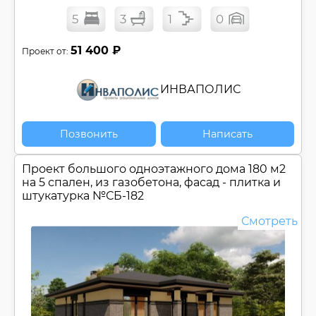
Открытая терраса
5
3
1
0
Панорамные окна
51 400 ₽
Проект от:
Плоская крыша
Постирочная
Солнечная палуба
ИНВАПОЛИС
Угловой (Г-обр.) проект
Цокольный этаж
Позвонить
Написать
Эксплуатируемая кровля
Проект большого одноэтажного дома 180 м2
Регионы:
на 5 спален, из газобетона, фасад - плитка и
Спроектировано для Регионов
штукатурка №
СБ-182
Строительство доступно для Регионов
Смотреть
Сбросить