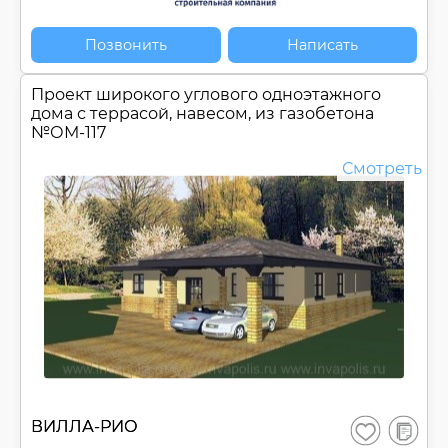
Позвонить
Написать
Проект широкого углового одноэтажного
дома с террасой, навесом, из газобетона
№
ОМ-117
Смотреть
В
ВИЛЛА-РИО
Сохранить
сравнен