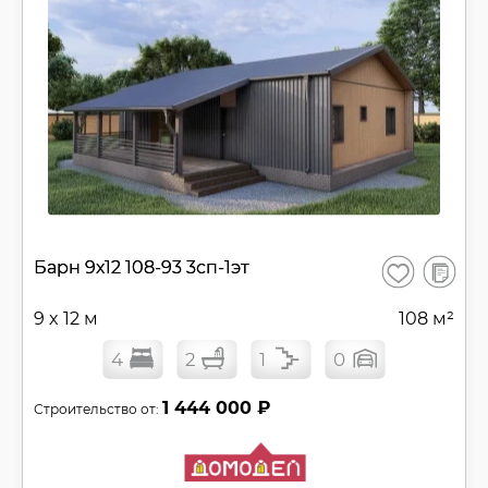
В
Барн 9х12 108-93 3сп-1эт
Сохранить
сравнен
9 x 12 м
108 м²
4
2
1
0
1 444 000 ₽
Строительство от: