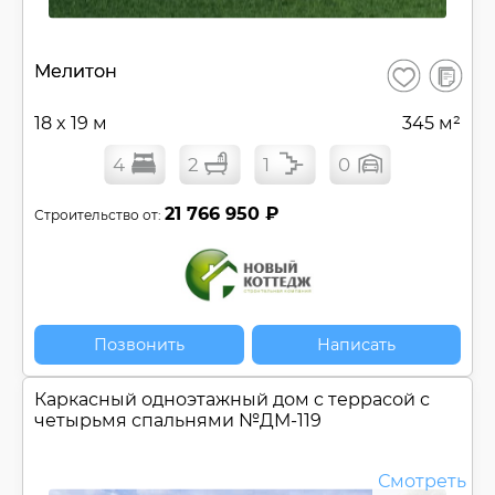
В
Мелитон
Сохранить
сравнен
18 x 19 м
345 м²
4
2
1
0
21 766 950 ₽
Строительство от:
Позвонить
Написать
Каркасный одноэтажный дом c террасой с
четырьмя спальнями №
ДМ-119
Смотреть