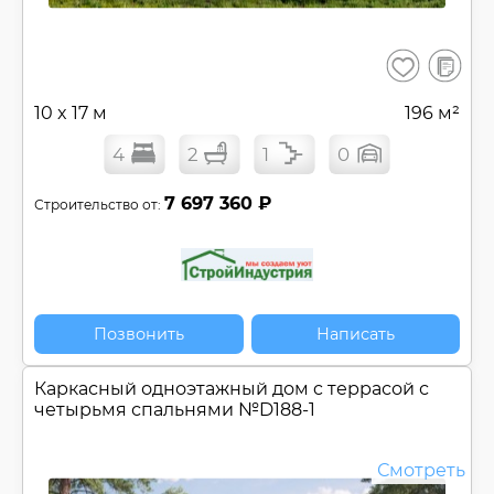
В
Сохранить
сравнен
10 x 17 м
196 м²
4
2
1
0
7 697 360 ₽
Строительство от:
Позвонить
Написать
Каркасный одноэтажный дом c террасой с
четырьмя спальнями №
D188-1
Смотреть