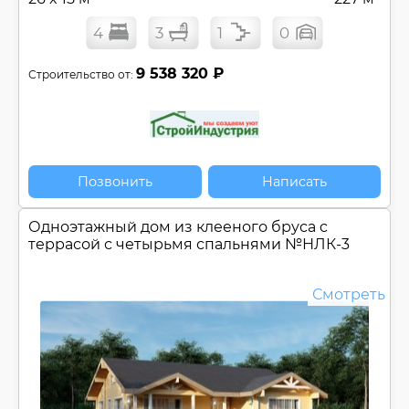
4
3
1
0
9 538 320 ₽
Строительство от:
Позвонить
Написать
Одноэтажный дом из клееного бруса c
террасой с четырьмя спальнями №
НЛК-3
Смотреть