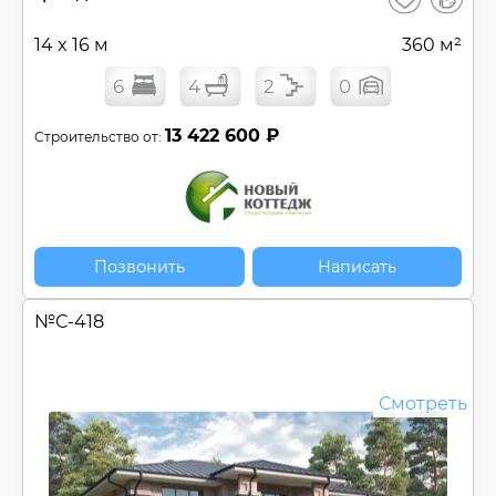
сравнен
14 x 16 м
360 м²
6
4
2
0
13 422 600 ₽
Строительство от:
Позвонить
Написать
№
С-418
Смотреть