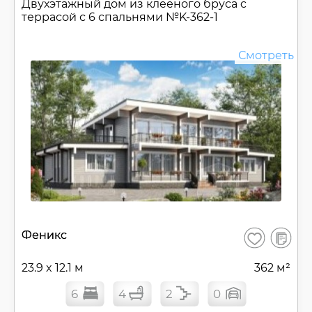
Двухэтажный дом из клееного бруса c
террасой с 6 спальнями №
K-362-1
Смотреть
В
Феникс
Сохранить
сравнен
23.9 x 12.1 м
362 м²
6
4
2
0