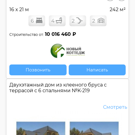
16 x 21 м
242 м²
6
4
2
2
10 016 460 ₽
Строительство от:
Позвонить
Написать
Двухэтажный дом из клееного бруса c
террасой с 6 спальнями №
K-219
Смотреть