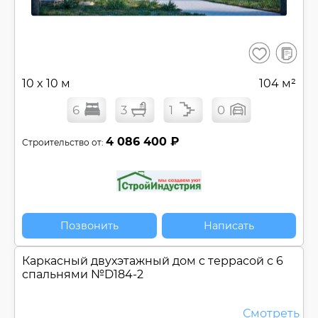
В
Сохранить
сравнен
10 x 10 м
104 м²
6
3
1
0
4 086 400 ₽
Строительство от:
Позвонить
Написать
Каркасный двухэтажный дом c террасой с 6
спальнями №
D184-2
Смотреть