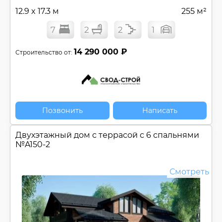
Мансарда
12.9 x 17.3 м
255 м²
Мастер-спальня
Открытая терраса
7
2
2
1
Панорамные окна
14 290 000 ₽
Строительство от:
Плоская крыша
Постирочная
Солнечная палуба
Угловой (Г-обр.) проект
Цокольный этаж
Позвонить
Написать
Эксплуатируемая кровля
Двухэтажный дом c террасой с 6 спальнями
Регионы:
№
A150-2
Строительство доступно для Регионов
Смотреть
Сбросить