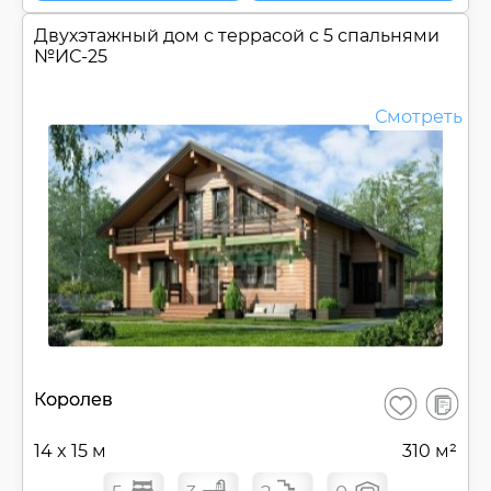
Двухэтажный дом c террасой с 5 спальнями
№
ИС-25
Смотреть
В
Королев
Сохранить
сравнен
14 x 15 м
310 м²