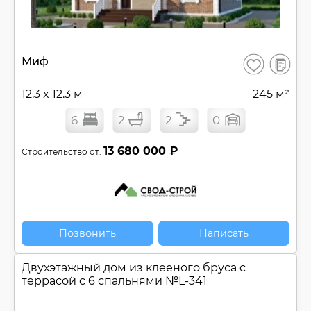
В
Миф
Сохранить
сравнен
12.3 x 12.3 м
245 м²
6
2
2
0
13 680 000 ₽
Строительство от:
Позвонить
Написать
Двухэтажный дом из клееного бруса c
террасой с 6 спальнями №
L-341