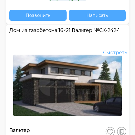
Позвонить
Написать
Дом из газобетона 16×21 Вальтер №
СК-242-1
Смотреть
В
Вальтер
Сохранить
сравнен