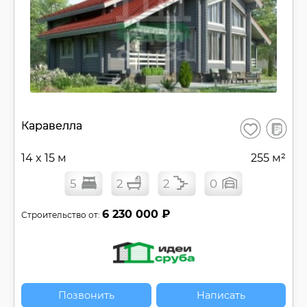
В
Каравелла
Сохранить
сравнен
14 x 15 м
255 м²
5
2
2
0
6 230 000 ₽
Строительство от:
Позвонить
Написать