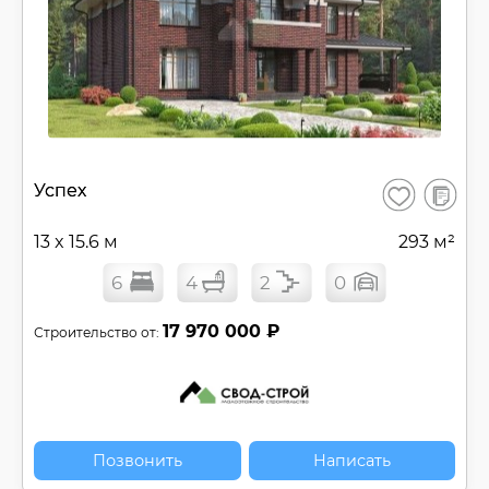
В
Успех
Сохранить
сравнен
13 x 15.6 м
293 м²
6
4
2
0
17 970 000 ₽
Строительство от:
Позвонить
Написать