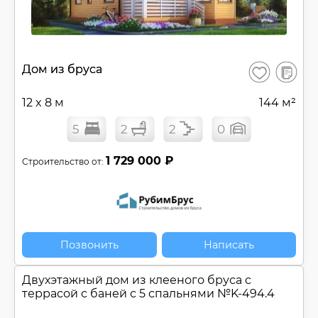
В
Дом из бруса
Сохранить
сравнен
12 x 8 м
144 м²
5
2
2
0
1 729 000 ₽
Строительство от:
Позвонить
Написать
Двухэтажный дом из клееного бруса c
террасой с баней с 5 спальнями №
K-494.4