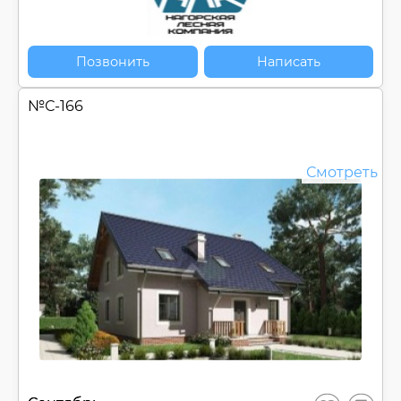
Позвонить
Написать
№
С-166
Смотреть