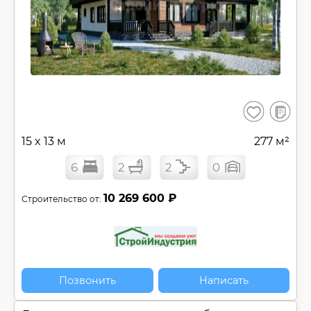
В
Сохранить
сравнен
15 x 13 м
277 м²
6
2
2
0
10 269 600 ₽
Строительство от:
Позвонить
Написать