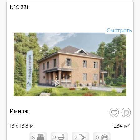
№
С-331
Смотреть
В
Имидж
Сохранить
сравнен
13 x 13.8 м
234 м²
6
2
2
0