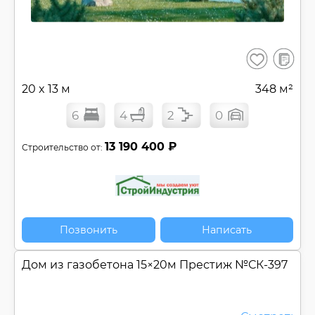
В
Сохранить
сравнен
20 x 13 м
348 м²
6
4
2
0
13 190 400 ₽
Строительство от:
Позвонить
Написать
Дом из газобетона 15×20м Престиж №
СК-397