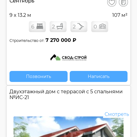
В
Сентябрь
Сохранить
сравнен
9 x 13.2 м
107 м²
6
2
2
0
7 270 000 ₽
Строительство от:
Позвонить
Написать
Двухэтажный дом c террасой с 5 спальнями
№
ИС-21
Смотреть