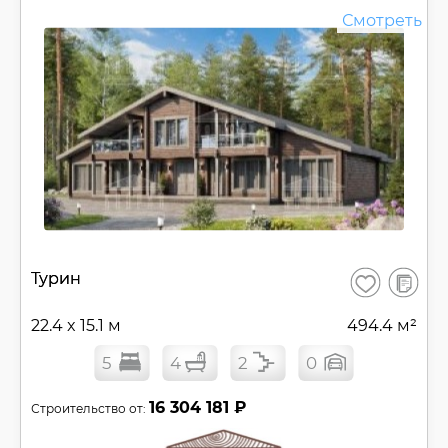
Смотреть
В
Турин
Сохранить
сравнен
22.4 x 15.1 м
494.4 м²
5
4
2
0
16 304 181 ₽
Строительство от: