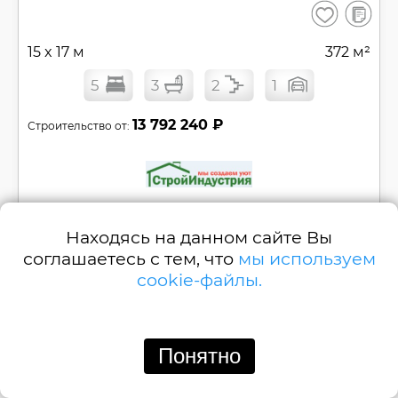
В
Сохранить
сравнен
15 x 17 м
372 м²
5
3
2
1
13 792 240 ₽
Строительство от:
Позвонить
Написать
Находясь на данном сайте Вы
соглашаетесь с тем, что
мы используем
Двухэтажный дом с гаражом и террасой с
cookie-файлы.
баней с 5 спальнями №
A213-2
Смотреть
Понятно