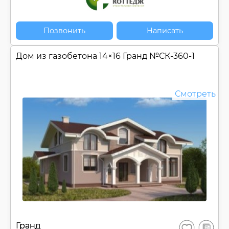
Позвонить
Написать
Дом из газобетона 14×16 Гранд №
СК-360-1
Смотреть
В
Гранд
Сохранить