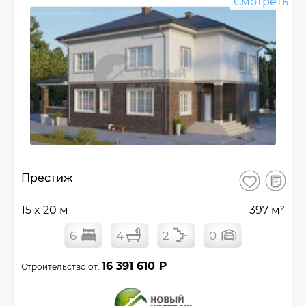
Смотреть
В
Престиж
Сохранить
сравнен
15 x 20 м
397 м²
6
4
2
0
16 391 610 ₽
Строительство от: