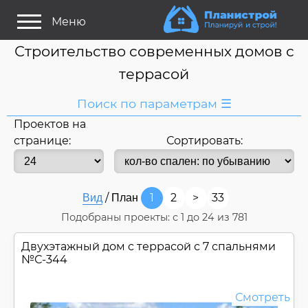
Меню
Строительство современных домов с
террасой
Поиск по параметрам ☰
Проектов на
Я ищу:
странице:
Сортировать:
Дом
Название
или номер
/
1
2
>
33
Вид
План
Строитель/Архитектор
Подобраны проекты: с
1
до
24
из 781
Стиль проекта
Двухэтажный дом c террасой с 7 спальнями
Только проекты
Только строительство
№
С-344
Основные параметры:
Смотреть
Площадь