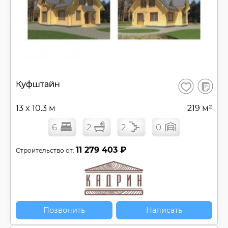
В
Куфштайн
Сохранить
сравнен
13 x 10.3 м
219 м²
6
2
2
0
11 279 403 ₽
Строительство от:
Позвонить
Написать