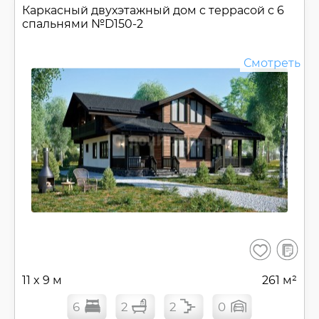
Каркасный двухэтажный дом c террасой с 6
спальнями №
D150-2
Смотреть
В
Сохранить
сравнен
11 x 9 м
261 м²
6
2
2
0