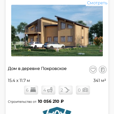
Смотреть
В
Дом в деревне Покровское
Сохранить
сравнен
15.4 x 11.7 м
341 м²
6
4
2
0
10 056 210 ₽
Строительство от: