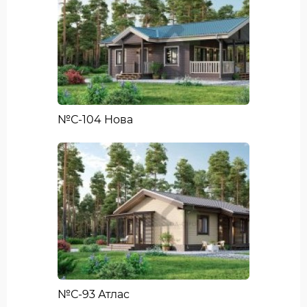
№С-104 Нова
№С-93 Атлас