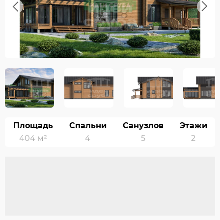
Previous
Next
Площадь
Спальни
Санузлов
Этажи
404 м²
4
5
2