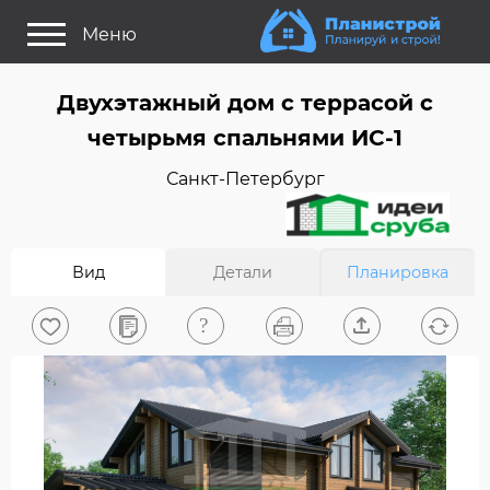
Меню
Как это работает?
Двухэтажный дом c террасой с
Как выбрать планировку?
четырьмя спальнями ИС-1
Статьи
Санкт-Петербург
Задайте Ваш вопрос
Поиск проектов
Вид
Детали
Планировка
Найти архитектора
На главную
0
Вход/Регистрация