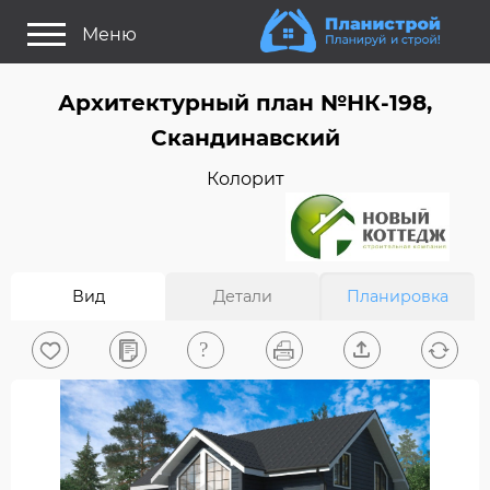
Меню
Как это работает?
Архитектурный план №НК-198,
Как выбрать планировку?
Скандинавский
Статьи
Колорит
Задайте Ваш вопрос
Поиск проектов
Вид
Детали
Планировка
Найти архитектора
На главную
0
Вход/Регистрация