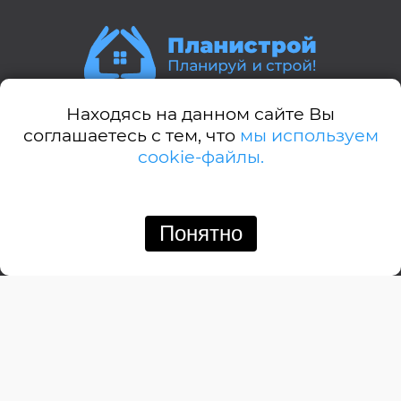
Находясь на данном сайте Вы
Стили домов:
соглашаетесь с тем, что
мы используем
cookie-файлы.
А-дом
Американский
Английский
Понятно
Позвонить
Написать
Барнхауз
Бунгало
Дачный
Деревенский
Замковый