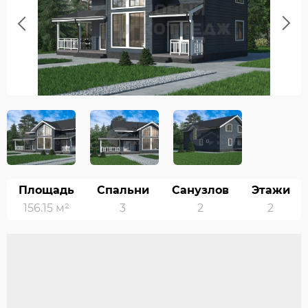
Previous
Next
Площадь
Спальни
Санузлов
Этажи
156.15 м²
3
2
2