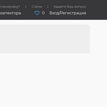
 планировку?
Статьи
Задайте Ваш вопрос
рхитектора
0
Вход/Регистрация