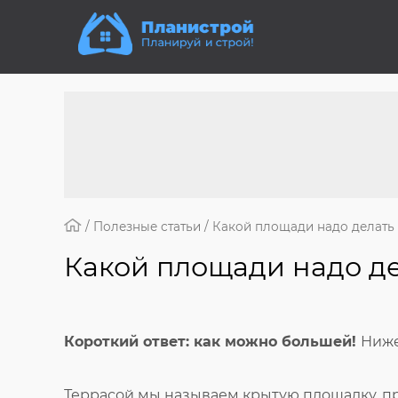
/
Полезные статьи
/
Какой площади надо делать 
Какой площади надо де
Короткий ответ: как можно большей!
Ниже
Террасой мы называем крытую площадку, п