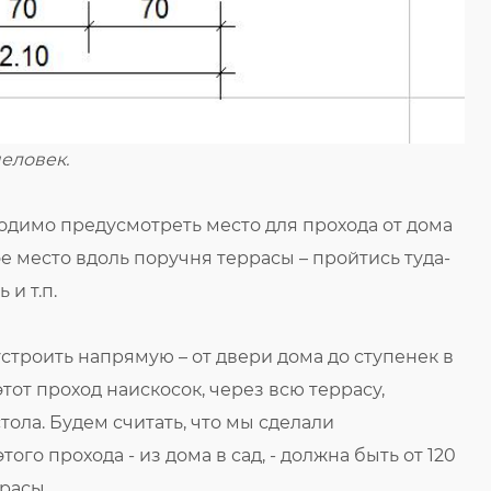
человек.
одимо предусмотреть место для прохода от дома
ое место вдоль поручня террасы – пройтись туда-
 и т.п.
 устроить напрямую – от двери дома до ступенек в
тот проход наискосок, через всю террасу,
тола. Будем считать, что мы сделали
го прохода - из дома в сад, - должна быть от 120
расы.