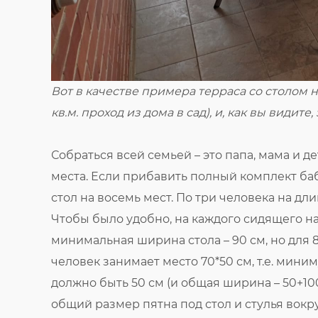
Вот в качестве примера терраса со столом на 
кв.м. проход из дома в сад), и, как вы видит
Собраться всей семьей – это папа, мама и д
места. Если прибавить полный комплект баб
стол на восемь мест. По три человека на дли
Чтобы было удобно, на каждого сидящего надо
минимальная ширина стола – 90 см, но для 8
человек занимает место 70*50 см, т.е. мини
должно быть 50 см (и общая ширина – 50+100+
общий размер пятна под стол и стулья вокруг