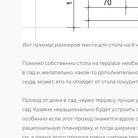
Вот пример размеров места для стола на 8 
Помимо собственно стола на террасе необх
в сад и, желательно, какое-то дополнительн
сюда, может, кто-то отойдет от стола покурить
Проход от дома в сад, через террасу, лучше
сад. Крайне нерационально будет устроить э
особенно если этот проход окажется вдоль с
рациональную планировку, и тогда ширина это
см, а длина этого прохода равна ширине тер