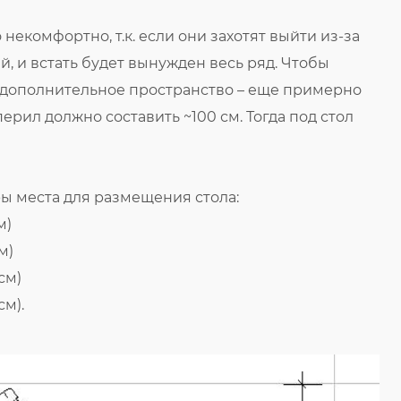
екомфортно, т.к. если они захотят выйти из-за
й, и встать будет вынужден весь ряд. Чтобы
 дополнительное пространство – еще примерно
 перил должно составить ~100 см. Тогда под стол
ы места для размещения стола:
м)
м)
см)
см).