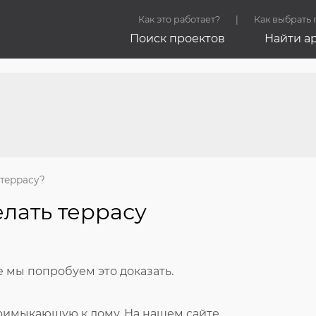
Как это работает?
Как выбрать
Поиск проектов
Найти а
террасу?
лать террасу
 мы попробуем это доказать.
римыкающую к дому. На нашем сайте