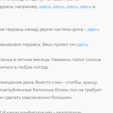
 террасы, например,
здесь
,
здесь
,
здесь
,
здесь
и
ие террасы между двумя частями дома –
здесь
.
планировок террасы. Весь проект см.
здесь
.
семьи в летние месяцы. Неважно, палит солнце
житься в любую погоду.
помещение дома. Вместо стен – столбы, крышу
езаглубленные бетонные блоки, пол не требует
о сделать максимально большим.
? И какую конфигурацию – квадратную,