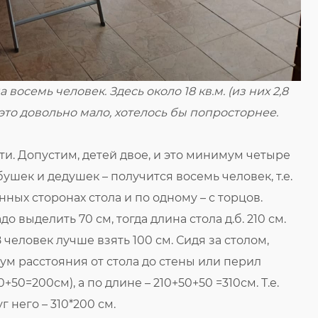
восемь человек. Здесь около 18 кв.м. (из них 2,8
е, это довольно мало, хотелось бы попросторнее.
ети. Допустим, детей двое, и это минимум четыре
ушек и дедушек – получится восемь человек, т.е.
нных сторонах стола и по одному – с торцов.
 выделить 70 см, тогда длина стола д.б. 210 см.
 человек лучше взять 100 см. Сидя за столом,
мум расстояния от стола до стены или перил
50=200см), а по длине – 210+50+50 =310см. Т.е.
 него – 310*200 см.