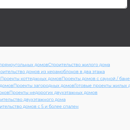
 прямоугольных домов
Строительство жилого дома
оительство домов из керамоблоков в два этажа
а
Проекты коттеджных домов
Проекты домов с сауной / бан
 домов
Проекты загородных домов
Готовые проекты жилых 
оков
Проекты недорогих двухэтажных домов
ительство двухэтажного дома
ительство домов с 5 и более спален