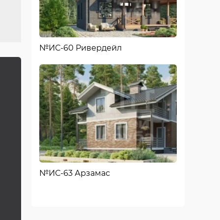
№ИС-60 Ривердейл
№ИС-63 Арзамас