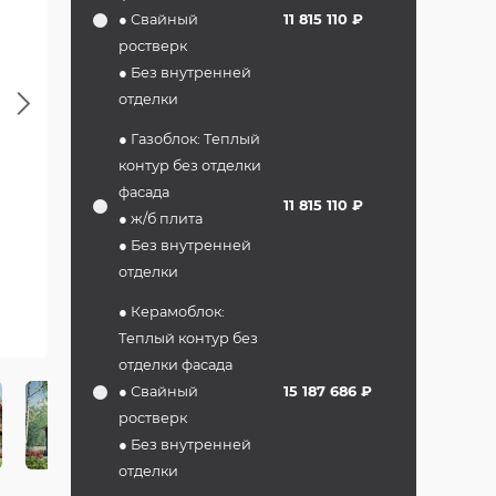
● Свайный
11 815 110 ₽
ростверк
● Без внутренней
Next
отделки
● Газоблок: Теплый
контур без отделки
фасада
11 815 110 ₽
● ж/б плита
● Без внутренней
отделки
● Керамоблок:
Теплый контур без
отделки фасада
● Свайный
15 187 686 ₽
ростверк
● Без внутренней
отделки