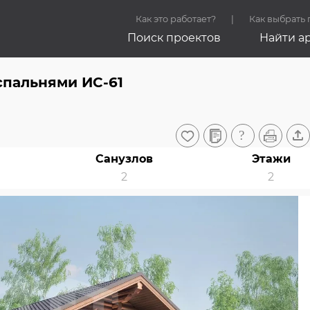
Как это работает?
Как выбрать
Поиск проектов
Найти а
спальнями ИС-61
Санузлов
Этажи
2
2