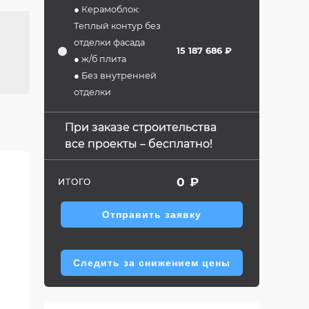
● Керамоблок:
Теплый контур без
отделки фасада
15 187 686 ₽
● ж/б плита
● Без внутренней
отделки
При заказе строительства
все проекты – бесплатно!
0
₽
ИТОГО
Отправить заявку
Следить за снижением цены