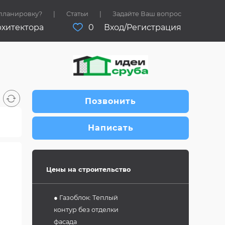
 планировку?
Статьи
Задайте Ваш вопрос
рхитектора
0
Вход/Регистрация
Позвонить
Написать
Цены на строительство
● Газоблок: Теплый
контур без отделки
фасада