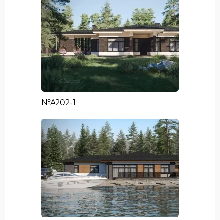
№A202-1