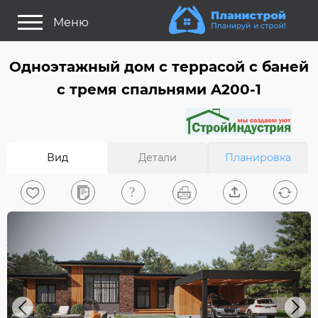
Меню
Как это работает?
Одноэтажный дом c террасой с баней
Как выбрать планировку?
с тремя спальнями A200-1
Статьи
Задайте Ваш вопрос
Вид
Детали
Планировка
Поиск проектов
Найти архитектора
На главную
0
Вход/Регистрация
Previous
Next