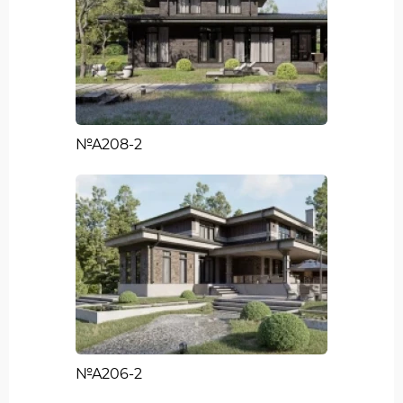
№A208-2
№A206-2