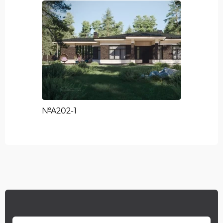
№A202-1