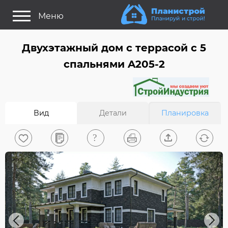
Меню
Как это работает?
Двухэтажный дом c террасой с 5
Как выбрать планировку?
спальнями A205-2
Статьи
Задайте Ваш вопрос
Вид
Детали
Планировка
Поиск проектов
Найти архитектора
На главную
0
Вход/Регистрация
Previous
Next