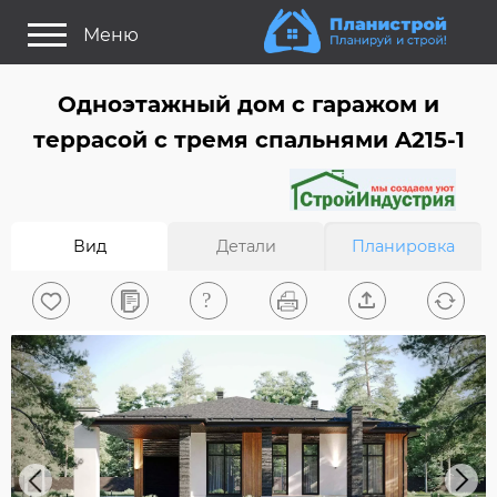
Меню
Как это работает?
Одноэтажный дом с гаражом и
Как выбрать планировку?
террасой с тремя спальнями A215-1
Статьи
Задайте Ваш вопрос
Вид
Детали
Планировка
Поиск проектов
Найти архитектора
На главную
0
Вход/Регистрация
Previous
Next