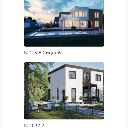
№С-318 Сидней
№D137-2