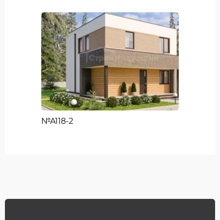
№A118-2