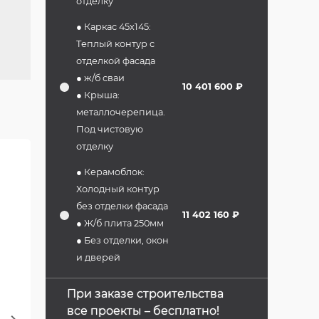
отделку
● Каркас 45х145:
Теплый контур с
отделкой фасада
● ж/б сваи
10 401 600 ₽
● Крыша:
металлочерепица.
Под чистовую
отделку
● Керамоблок:
Холодный контур
без отделки фасада
11 402 160 ₽
● Ж/б плита 250мм
● Без отделки, окон
и дверей
При заказе строительства
все проекты – бесплатно!