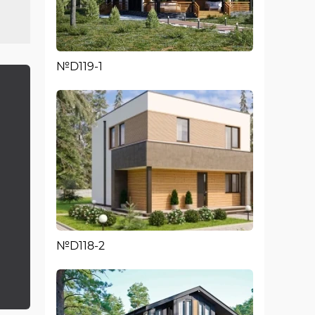
№D119-1
№D118-2