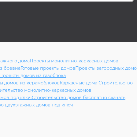
тажного дома
Проекты монолитно-каркасных домов
з бревна
Готовые проекты домов
Проекты загородных домо
Проекты домов из газоблока
ы домов из керамоблоков
Каркасные дома Строительство
ительство монолитно-каркасных домов
омов под ключ
Строительство домов бесплатно скачать
во двухэтажных домов под ключ