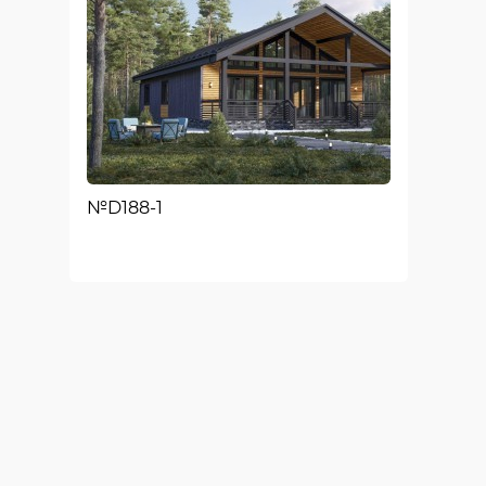
№D188-1