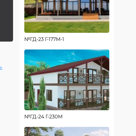
№ГД-23 Г-177М-1
в
№ГД-24 Г-230М