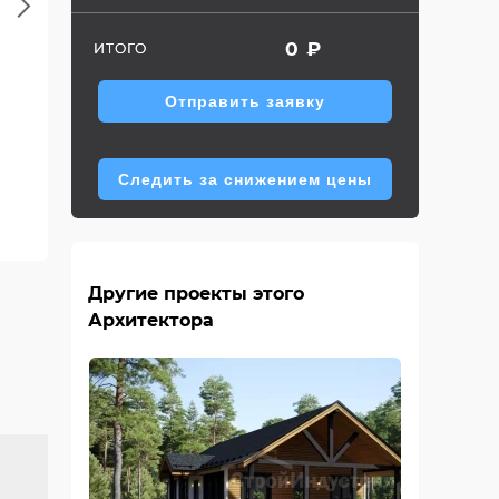
Next
0
₽
ИТОГО
Отправить заявку
Следить за снижением цены
Первый этаж
Другие проекты этого
Архитектора