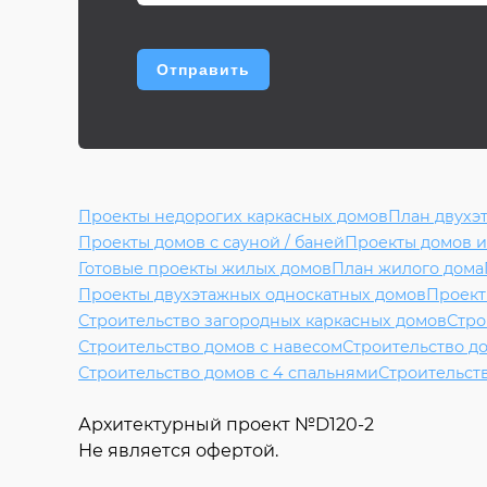
Проекты недорогих каркасных домов
План двухэ
Проекты домов с сауной / баней
Проекты домов и
Готовые проекты жилых домов
План жилого дома
Проекты двухэтажных односкатных домов
Проект
Строительство загородных каркасных домов
Стро
Строительство домов с навесом
Строительство д
Строительство домов с 4 спальнями
Строительст
Архитектурный проект №
D120-2
Не является офертой.