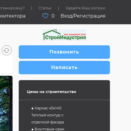
 планировку?
Статьи
Задайте Ваш вопрос
рхитектора
0
Вход/Регистрация
Позвонить
Написать
Цены на строительство
● Каркас 45х145:
Теплый контур с
отделкой фасада
● Винтовые сваи