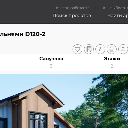
Как это работает?
Как выбрать
Поиск проектов
Найти а
льнями D120-2
Санузлов
Этажи
3
2