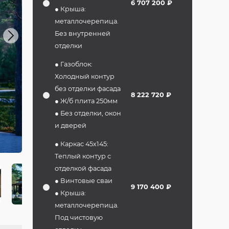
6 707 200 ₽
● Крыша:
металлочерепица.
Next
Без внутренней
отделки
● Газоблок:
Холодный контур
без отделки фасада
8 222 720 ₽
● Ж/б плита 250мм
● Без отделки, окон
и дверей
● Каркас 45х145:
Теплый контур с
отделкой фасада
● Винтовые сваи
9 170 400 ₽
● Крыша:
металлочерепица.
Под чистовую