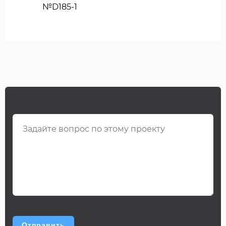
№D185-1