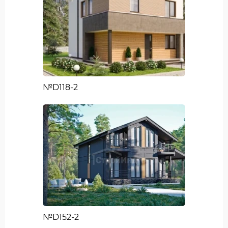
№D118-2
№D152-2