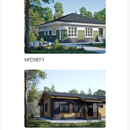
№D187-1