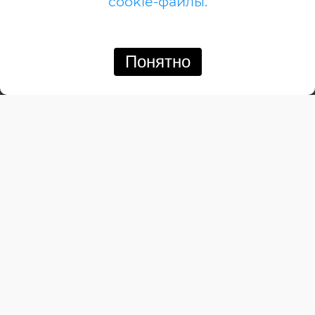
cookie-файлы.
А-дом
Американский
Английский
Понятно
Позвонить
Написать
Барнхауз
Бунгало
Дачный
Деревенский
Замковый
Изба
Итальянский
Канадский
Кемпинговый
Классический