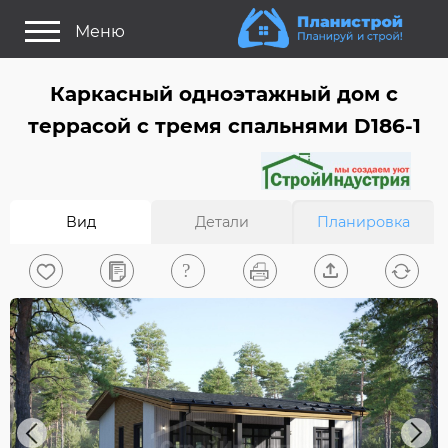
Меню
Как это работает?
Каркасный одноэтажный дом c
Как выбрать планировку?
террасой с тремя спальнями D186-1
Статьи
Задайте Ваш вопрос
Вид
Детали
Планировка
Поиск проектов
Найти архитектора
На главную
0
Вход/Регистрация
Previous
Next