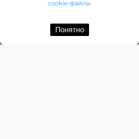
cookie-файлы.
А-дом
Американский
Английский
Понятно
Позвонить
Написать
Барнхауз
Бунгало
Дачный
Деревенский
Замковый
Изба
Итальянский
Канадский
Кемпинговый
Классический