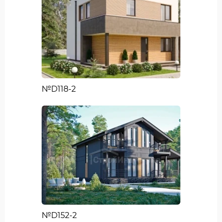
№D118-2
№D152-2