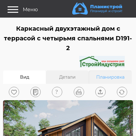
Меню
Как это работает?
Каркасный двухэтажный дом c
Как выбрать планировку?
террасой с четырьмя спальнями D191-
Статьи
2
Задайте Ваш вопрос
Поиск проектов
Вид
Детали
Планировка
Найти архитектора
На главную
0
Вход/Регистрация