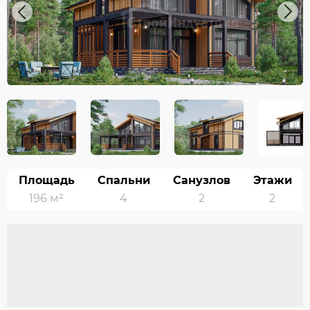
Previous
Next
Площадь
Спальни
Санузлов
Этажи
196 м²
4
2
2