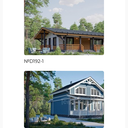
№D192-1