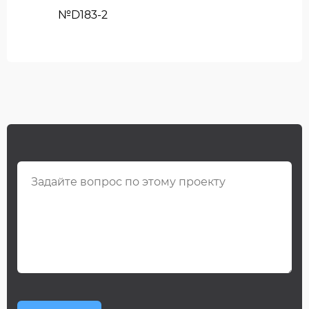
№D183-2