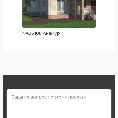
№СК-108 Анамур