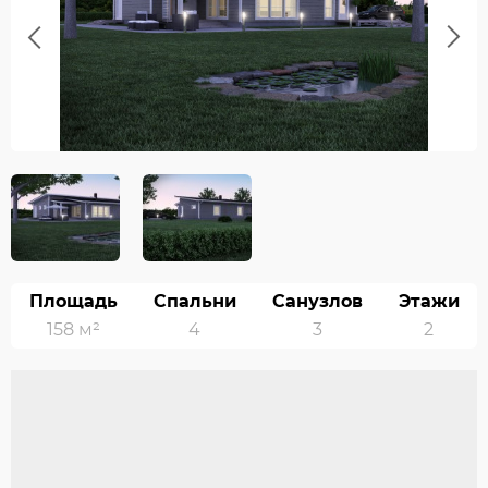
Previous
Next
Площадь
Спальни
Санузлов
Этажи
158 м²
4
3
2