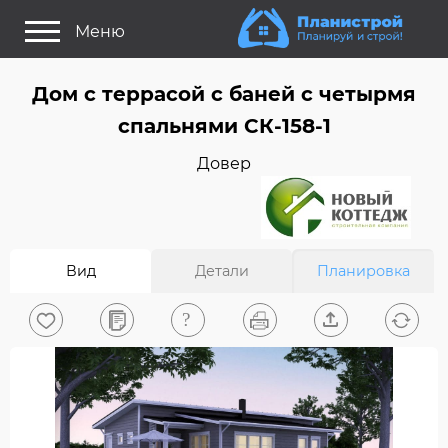
Меню
Как это работает?
Дом c террасой с баней с четырмя
Как выбрать планировку?
спальнями СК-158-1
Статьи
Довер
Задайте Ваш вопрос
Поиск проектов
Вид
Детали
Планировка
Найти архитектора
На главную
0
Вход/Регистрация