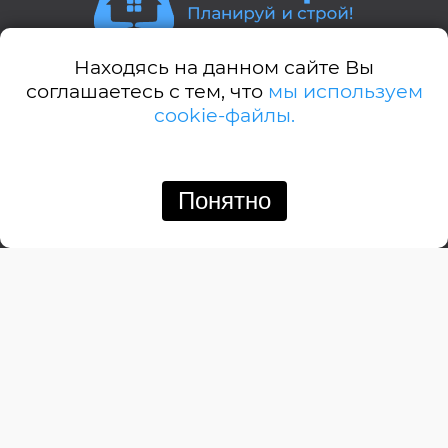
Находясь на данном сайте Вы
Стили домов:
соглашаетесь с тем, что
мы используем
cookie-файлы.
А-дом
Американский
Английский
Понятно
Позвонить
Написать
Барнхауз
Бунгало
Дачный
Деревенский
Замковый
Изба
Итальянский