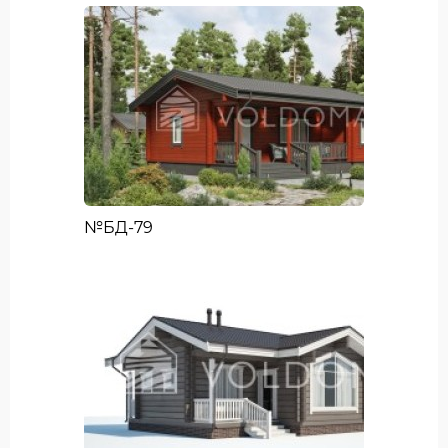
№БД-79