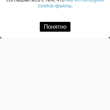
cookie-файлы.
А-дом
Американский
Английский
Понятно
Позвонить
Написать
Барнхауз
Бунгало
Дачный
Деревенский
Замковый
Изба
Итальянский
Канадский
Кемпинговый
Классический