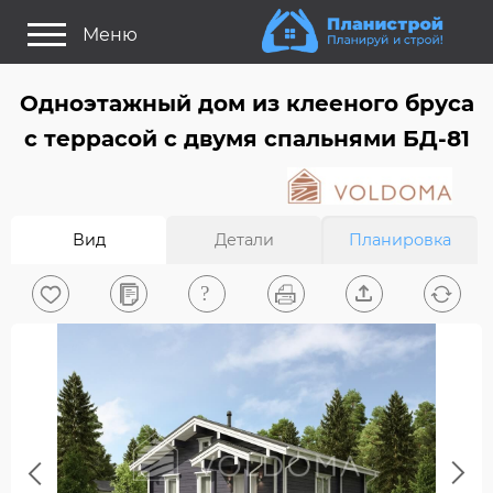
Меню
Как это работает?
Одноэтажный дом из клееного бруса
Как выбрать планировку?
c террасой с двумя спальнями БД-81
Статьи
Задайте Ваш вопрос
Вид
Детали
Планировка
Поиск проектов
Найти архитектора
На главную
0
Вход/Регистрация
Previous
Next