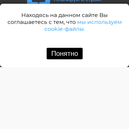
Находясь на данном сайте Вы
Стили домов:
соглашаетесь с тем, что
мы используем
cookie-файлы.
А-дом
Американский
Английский
Понятно
Позвонить
Написать
Барнхауз
Бунгало
Дачный
Деревенский
Замковый
Изба
Итальянский