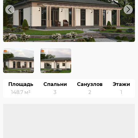
Previous
Next
Площадь
Спальни
Санузлов
Этажи
148.7 м²
3
2
1