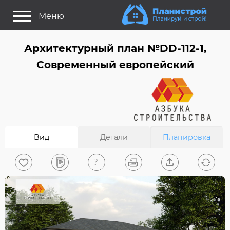
Меню
Как это работает?
Архитектурный план №DD-112-1,
Как выбрать планировку?
Современный европейский
Статьи
Задайте Ваш вопрос
Поиск проектов
Вид
Детали
Планировка
Найти архитектора
На главную
0
Вход/Регистрация