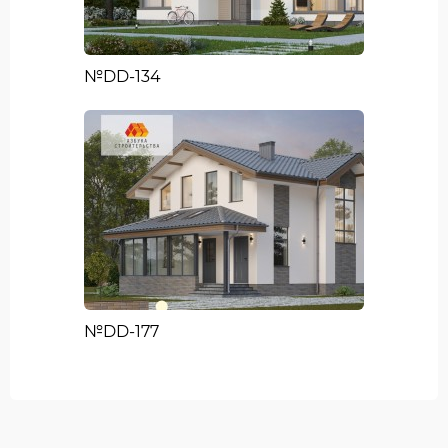
№DD-134
№DD-177