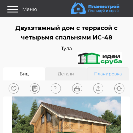
Меню
Как это работает?
Двухэтажный дом c террасой с
Как выбрать планировку?
четырьмя спальнями ИС-48
Статьи
Тула
Задайте Ваш вопрос
Поиск проектов
Вид
Детали
Планировка
Найти архитектора
На главную
0
Вход/Регистрация