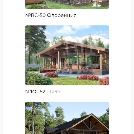
№BC-50 Флоренция
№ИС-52 Шале