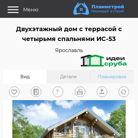
Меню
Как это работает?
Двухэтажный дом c террасой с
Как выбрать планировку?
четырьмя спальнями ИС-53
Статьи
Ярославль
Задайте Ваш вопрос
Поиск проектов
Вид
Детали
Планировка
Найти архитектора
На главную
0
Вход/Регистрация