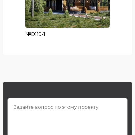
№D119-1