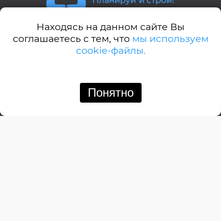
Находясь на данном сайте Вы
Стили домов:
соглашаетесь с тем, что
мы используем
cookie-файлы.
А-дом
Американский
Английский
Понятно
Позвонить
Написать
Барнхауз
Бунгало
Дачный
Деревенский
Замковый
Изба
Итальянский