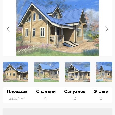
Previous
Next
Площадь
Спальни
Санузлов
Этажи
226.7 м²
4
2
2