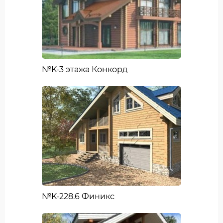
№K-3 этажа Конкорд
№K-228.6 Финикс