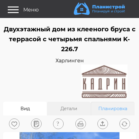
Меню
Как это работает?
Двухэтажный дом из клееного бруса c
Как выбрать планировку?
террасой с четырьмя спальнями K-
Статьи
226.7
Задайте Ваш вопрос
Харлинген
Поиск проектов
Найти архитектора
На главную
Вид
Детали
Планировка
0
Вход/Регистрация