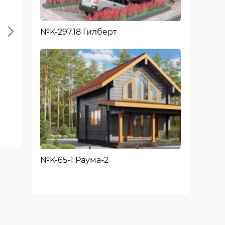
Next
№K-297.18 Гилберт
Второй этаж
№K-65-1 Раума-2