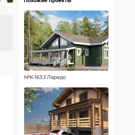
Похожие проекты
№K-163.3 Ларедо