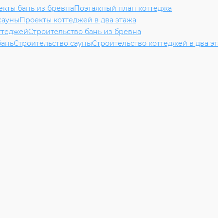
кты бань из бревна
Поэтажный план коттеджа
сауны
Проекты коттеджей в два этажа
ттеджей
Строительство бань из бревна
бань
Строительство сауны
Строительство коттеджей в два э