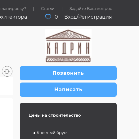
 планировку?
Статьи
Задайте Ваш вопрос
рхитектора
0
Вход/Регистрация
Позвонить
Написать
Цены на строительство
● Клееный брус: