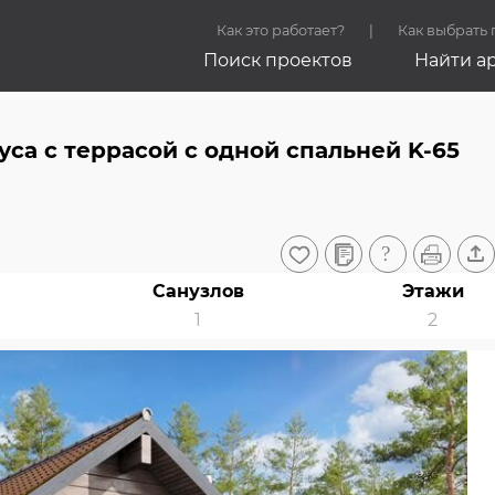
Как это работает?
Как выбрать
Поиск проектов
Найти а
уса c террасой с одной спальней K-65
Санузлов
Этажи
1
2