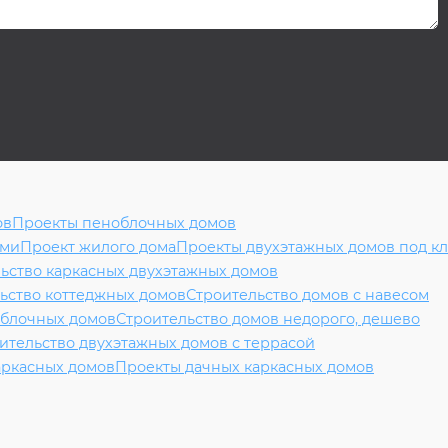
ов
Проекты пеноблочных домов
ями
Проект жилого дома
Проекты двухэтажных домов под к
ьство каркасных двухэтажных домов
ьство коттеджных домов
Строительство домов с навесом
облочных домов
Строительство домов недорого, дешево
ительство двухэтажных домов с террасой
аркасных домов
Проекты дачных каркасных домов