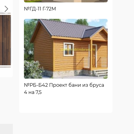
Next
№ГД-11 Г-72М
Второй этаж
№РБ-Б42 Проект бани из бруса
4 на 7,5