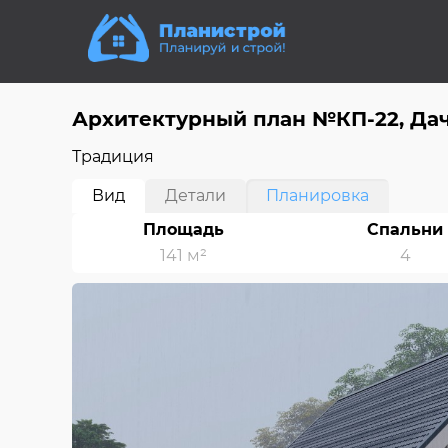
Архитектурный план №КП-22, Да
Традиция
Вид
Детали
Планировка
Площадь
Спальни
141 м²
4