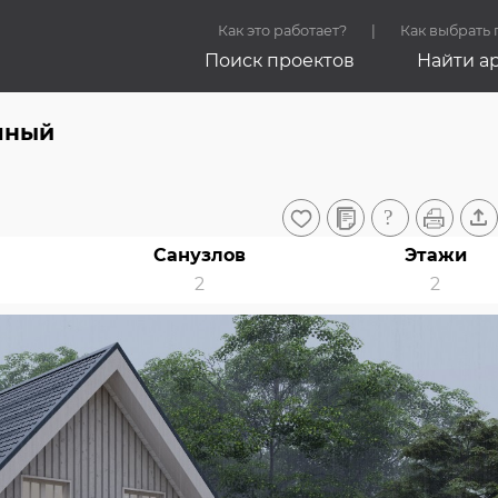
Как это работает?
Как выбрать
Поиск проектов
Найти а
чный
Санузлов
Этажи
2
2