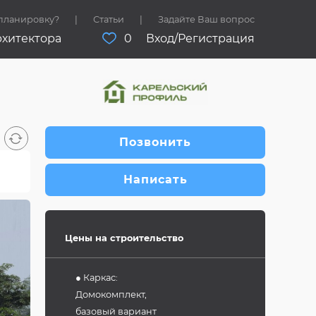
 планировку?
Статьи
Задайте Ваш вопрос
рхитектора
0
Вход/Регистрация
Позвонить
Написать
Цены на строительство
● Каркас:
Домокомплект,
базовый вариант