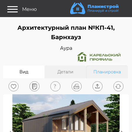
Меню
Как это работает?
Архитектурный план №КП-41,
Как выбрать планировку?
Барнхауз
Статьи
Аура
Задайте Ваш вопрос
Поиск проектов
Вид
Детали
Планировка
Найти архитектора
На главную
0
Вход/Регистрация