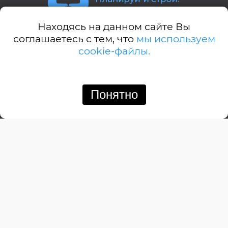
Находясь на данном сайте Вы
Стили домов:
соглашаетесь с тем, что
мы используем
cookie-файлы.
А-дом
Американский
Английский
Понятно
Позвонить
Написать
Барнхауз
Бунгало
Дачный
Деревенский
Замковый
Изба
Итальянский