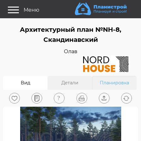
Меню
Как это работает?
Архитектурный план №NH-8,
Как выбрать планировку?
Скандинавский
Статьи
Олав
Задайте Ваш вопрос
Поиск проектов
Вид
Детали
Планировка
Найти архитектора
На главную
0
Вход/Регистрация