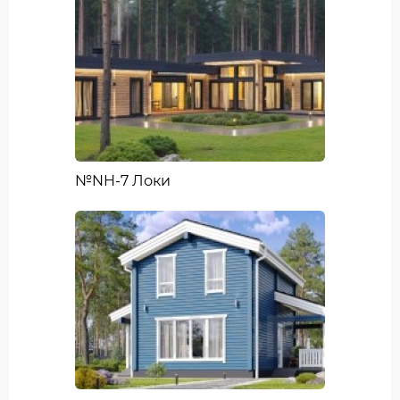
№NH-7 Локи