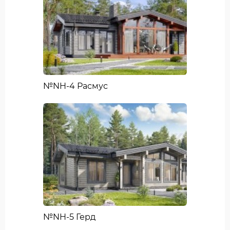
№NH-4 Расмус
№NH-5 Герд