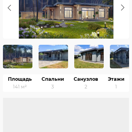
Previous
Next
Площадь
Спальни
Санузлов
Этажи
141 м²
3
2
1