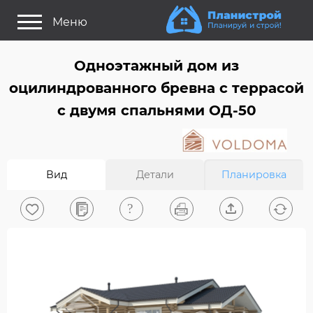
Меню
Как это работает?
Одноэтажный дом из
Как выбрать планировку?
оцилиндрованного бревна c террасой
Статьи
с двумя спальнями ОД-50
Задайте Ваш вопрос
Поиск проектов
Вид
Детали
Планировка
Найти архитектора
На главную
0
Вход/Регистрация